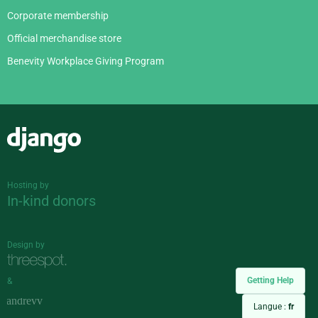
Corporate membership
Official merchandise store
Benevity Workplace Giving Program
Django
Hosting by
In-kind donors
Design by
Getting Help
&
Langue :
fr