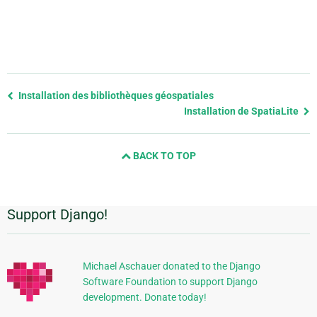
Previous
Installation des bibliothèques géospatiales
page
Installation de SpatiaLite
and
next
BACK TO TOP
page
Support Django!
Informations
supplémentaires
Michael Aschauer donated to the Django
Software Foundation to support Django
development. Donate today!