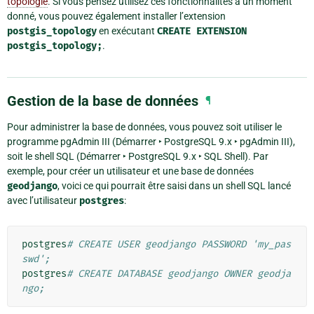
topologie
. Si vous pensez utilisez ces fonctionnalités à un moment
donné, vous pouvez également installer l’extension
postgis_topology
en exécutant
CREATE
EXTENSION
postgis_topology;
.
Gestion de la base de données
¶
Pour administrer la base de données, vous pouvez soit utiliser le
programme pgAdmin III (
Démarrer ‣ PostgreSQL 9.x ‣ pgAdmin III
),
soit le shell SQL (
Démarrer ‣ PostgreSQL 9.x ‣ SQL Shell
). Par
exemple, pour créer un utilisateur et une base de données
geodjango
, voici ce qui pourrait être saisi dans un shell SQL lancé
avec l’utilisateur
postgres
:
postgres
# CREATE USER geodjango PASSWORD 'my_pas
swd';
postgres
# CREATE DATABASE geodjango OWNER geodja
ngo;