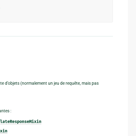
>
iste d’objets (normalement un jeu de requête, mais pas
ntes :
lateResponseMixin
xin