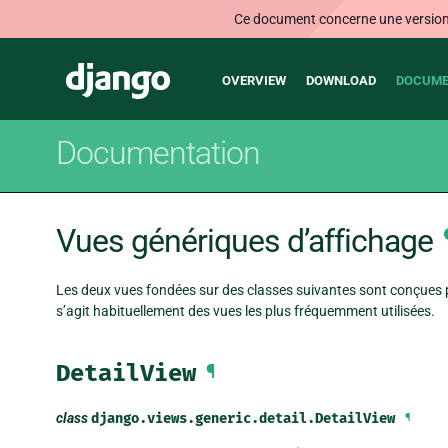
Ce document concerne une version n
Main
Django
OVERVIEW
DOWNLOAD
DOCUME
navigation
Documentation
Vues génériques d’affichage
Les deux vues fondées sur des classes suivantes sont conçues p
s’agit habituellement des vues les plus fréquemment utilisées.
DetailView
¶
class
django.views.generic.detail.
DetailView
¶