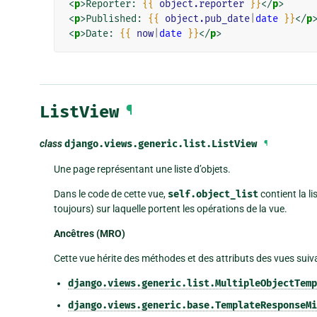
<
p
>
Reporter: 
{{
object.reporter
}}
</
p
>
<
p
>
Published: 
{{
object.pub_date
|
date
}}
</
p
<
p
>
Date: 
{{
now
|
date
}}
</
p
>
ListView
¶
class
django.views.generic.list.
ListView
¶
Une page représentant une liste d’objets.
Dans le code de cette vue,
self.object_list
contient la l
toujours) sur laquelle portent les opérations de la vue.
Ancêtres (MRO)
Cette vue hérite des méthodes et des attributs des vues suiva
django.views.generic.list.MultipleObjectTemp
django.views.generic.base.TemplateResponseMi