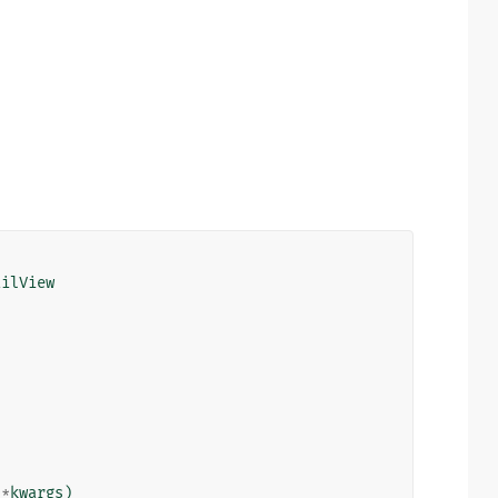
ailView
**
kwargs
)