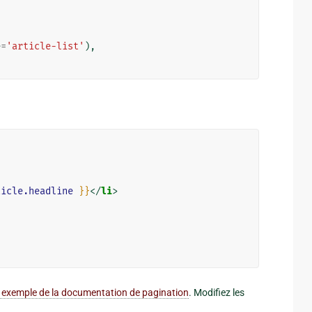
e
=
'article-list'
),
ticle.headline
}}
</
li
>
 exemple de la documentation de pagination
. Modifiez les