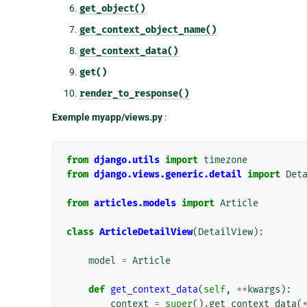
get_object()
get_context_object_name()
get_context_data()
get()
render_to_response()
Exemple myapp/views.py
:
from
django.utils
import
timezone
from
django.views.generic.detail
import
Det
from
articles.models
import
Article
class
ArticleDetailView
(
DetailView
):
model
=
Article
def
get_context_data
(
self
,
**
kwargs
):
context
=
super
()
.
get_context_data
(