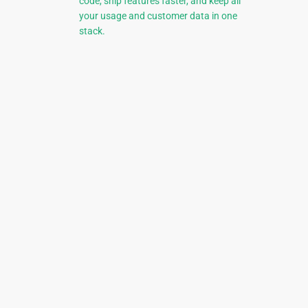
code, ship features faster, and keep all
your usage and customer data in one
stack.