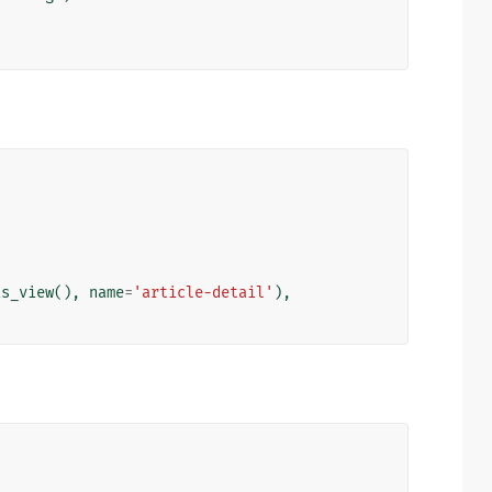
as_view
(),
name
=
'article-detail'
),