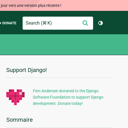
our vers une version plus récente !
Search
Envoyer
♥ DONATE
Changer de 
Support Django!
Informations
supplémentaires
Finn Andersen donated to the Django
Software Foundation to support Django
development. Donate today!
Sommaire