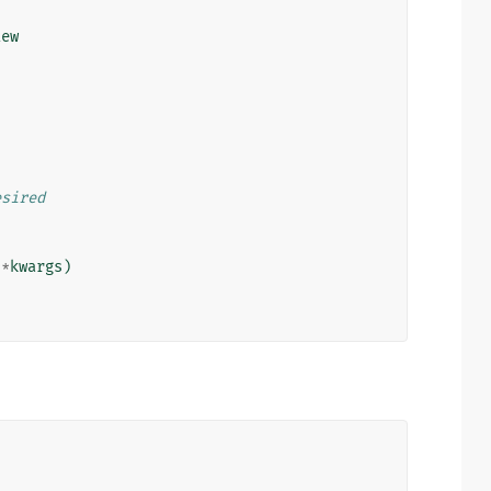
iew
esired
**
kwargs
)