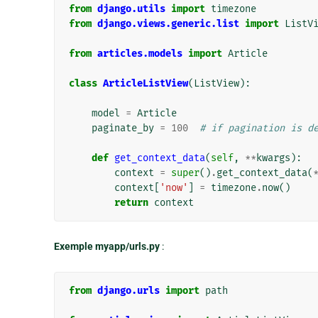
from
django.utils
import
timezone
from
django.views.generic.list
import
ListV
from
articles.models
import
Article
class
ArticleListView
(
ListView
):
model
=
Article
paginate_by
=
100
# if pagination is d
def
get_context_data
(
self
,
**
kwargs
):
context
=
super
()
.
get_context_data
(
context
[
'now'
]
=
timezone
.
now
()
return
context
Exemple myapp/urls.py
:
from
django.urls
import
path