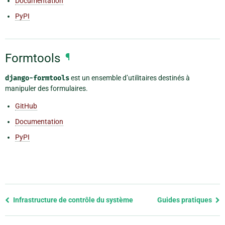
Documentation
PyPI
Formtools
¶
django-formtools
est un ensemble d’utilitaires destinés à
manipuler des formulaires.
GitHub
Documentation
PyPI
Previous
Infrastructure de contrôle du système
Guides pratiques
page
and