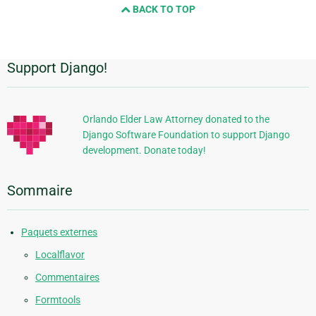
BACK TO TOP
next
page
Support Django!
Informations
supplémentaires
Orlando Elder Law Attorney donated to the
Django Software Foundation to support Django
development. Donate today!
Sommaire
Paquets externes
Localflavor
Commentaires
Formtools