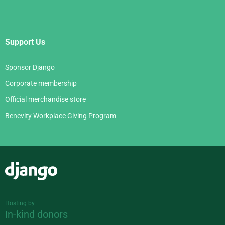
Support Us
Sponsor Django
Corporate membership
Official merchandise store
Benevity Workplace Giving Program
Django
Hosting by
In-kind donors