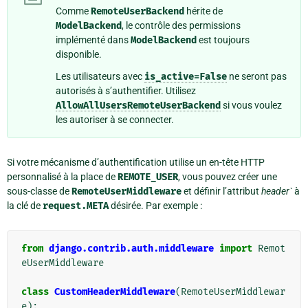
Comme
RemoteUserBackend
hérite de
ModelBackend
, le contrôle des permissions
implémenté dans
ModelBackend
est toujours
disponible.
Les utilisateurs avec
is_active=False
ne seront pas
autorisés à s’authentifier. Utilisez
AllowAllUsersRemoteUserBackend
si vous voulez
les autoriser à se connecter.
Si votre mécanisme d’authentification utilise un en-tête HTTP
personnalisé à la place de
REMOTE_USER
, vous pouvez créer une
sous-classe de
RemoteUserMiddleware
et définir l’attribut
header`
à
la clé de
request.META
désirée. Par exemple :
from
django.contrib.auth.middleware
import
Remot
eUserMiddleware
class
CustomHeaderMiddleware
(
RemoteUserMiddlewar
e
):