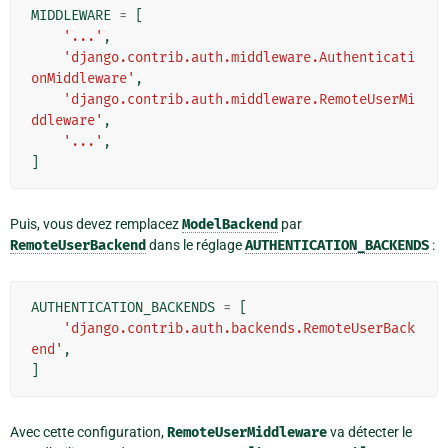
MIDDLEWARE
=
[
'...'
,
'django.contrib.auth.middleware.Authenticati
onMiddleware'
,
'django.contrib.auth.middleware.RemoteUserMi
ddleware'
,
'...'
,
]
Puis, vous devez remplacez
ModelBackend
par
RemoteUserBackend
dans le réglage
AUTHENTICATION_BACKENDS
:
AUTHENTICATION_BACKENDS
=
[
'django.contrib.auth.backends.RemoteUserBack
end'
,
]
Avec cette configuration,
RemoteUserMiddleware
va détecter le