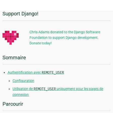
Support Django!
Informations
supplémentaires
Chris Adams donated to the Django Software
Foundation to support Django development.
Donate today!
Sommaire
Authentification avec
REMOTE_USER
Configuration
Utilisation de
REMOTE_USER
uniquement pour les pages de
connexion
Parcourir