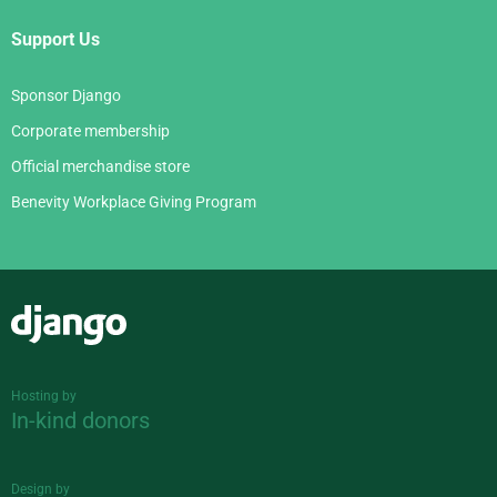
Support Us
Sponsor Django
Corporate membership
Official merchandise store
Benevity Workplace Giving Program
Django
Hosting by
In-kind donors
Design by