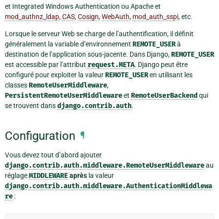
et Integrated Windows Authentication ou Apache et
mod_authnz_ldap
,
CAS
,
Cosign
,
WebAuth
,
mod_auth_sspi
, etc.
Lorsque le serveur Web se charge de l’authentification, il définit
généralement la variable d’environnement
REMOTE_USER
à
destination de l’application sous-jacente. Dans Django,
REMOTE_USER
est accessible par l’attribut
request.META
. Django peut être
configuré pour exploiter la valeur
REMOTE_USER
en utilisant les
classes
RemoteUserMiddleware
,
PersistentRemoteUserMiddleware
et
RemoteUserBackend
qui
se trouvent dans
django.contrib.auth
.
Configuration
¶
Vous devez tout d’abord ajouter
django.contrib.auth.middleware.RemoteUserMiddleware
au
réglage
MIDDLEWARE
après
la valeur
django.contrib.auth.middleware.AuthenticationMiddlewa
re
: