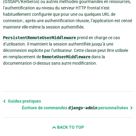
(GSSAPI/Kerberos) ou autres méthodes gourmandes en ressources,
l’authentification au niveau du serveur HTTP frontal n’est
habituellement configurée que pour une ou quelques URL de
connexion ; après une authentification réussie, l’application est censé
maintenir elle-même la session authentifiée.
PersistentRemoteUserMiddleware
prend en charge ce cas
d’utilisation. Il maintient la session authentifiée jusqu’à une
déconnexion explicite par l’utilisateur. Cette classe peut être utilisée
en remplacement de
RemoteUserMiddleware
dans la
documentation ci-dessus sans autre modification.
Previous
Guides pratiques
page
Écriture de commandes
django-admin
personnalisées
and
next
BACK TO TOP
page