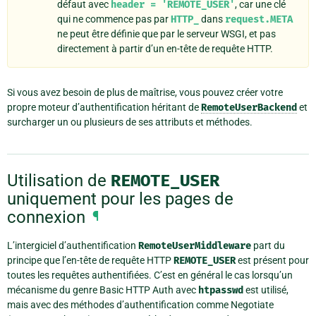
défaut avec
header
=
'REMOTE_USER'
, car une clé
qui ne commence pas par
HTTP_
dans
request.META
ne peut être définie que par le serveur WSGI, et pas
directement à partir d’un en-tête de requête HTTP.
Si vous avez besoin de plus de maîtrise, vous pouvez créer votre
propre moteur d’authentification héritant de
RemoteUserBackend
et
surcharger un ou plusieurs de ses attributs et méthodes.
Utilisation de
REMOTE_USER
uniquement pour les pages de
connexion
¶
L’intergiciel d’authentification
RemoteUserMiddleware
part du
principe que l’en-tête de requête HTTP
REMOTE_USER
est présent pour
toutes les requêtes authentifiées. C’est en général le cas lorsqu’un
mécanisme du genre Basic HTTP Auth avec
htpasswd
est utilisé,
mais avec des méthodes d’authentification comme Negotiate