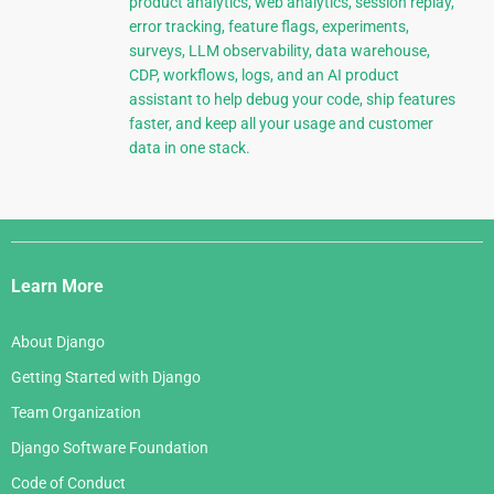
product analytics, web analytics, session replay,
error tracking, feature flags, experiments,
surveys, LLM observability, data warehouse,
CDP, workflows, logs, and an AI product
assistant to help debug your code, ship features
faster, and keep all your usage and customer
data in one stack.
Django
Links
Learn More
About Django
Getting Started with Django
Team Organization
Django Software Foundation
Code of Conduct