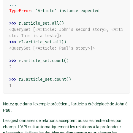
...
TypeError
: 
'Article' instance expected
>>> 
r
.
article_set
.
all
()
<QuerySet [<Article: John's second story>, <Arti
cle: This is a test>]>
>>> 
r2
.
article_set
.
all
()
<QuerySet [<Article: Paul's story>]>
>>> 
r
.
article_set
.
count
()
2
>>> 
r2
.
article_set
.
count
()
1
Notez que dans l’exemple précédent, l’article a été déplacé de John à
Paul.
Les gestionnaires de relations acceptent aussi les recherches par
champ. L’API suit automatiquement les relations à la profondeur
nécessaire. Utilisez les doubles soulignements pour séparer les