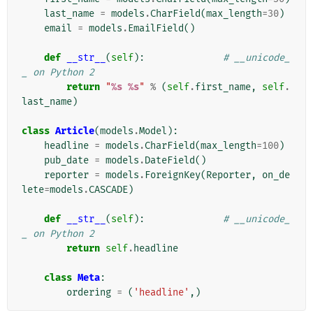
last_name
=
models
.
CharField
(
max_length
=
30
)
email
=
models
.
EmailField
()
def
__str__
(
self
):
# __unicode_
_ on Python 2
return
"
%s
%s
"
%
(
self
.
first_name
,
self
.
last_name
)
class
Article
(
models
.
Model
):
headline
=
models
.
CharField
(
max_length
=
100
)
pub_date
=
models
.
DateField
()
reporter
=
models
.
ForeignKey
(
Reporter
,
on_de
lete
=
models
.
CASCADE
)
def
__str__
(
self
):
# __unicode_
_ on Python 2
return
self
.
headline
class
Meta
:
ordering
=
(
'headline'
,)