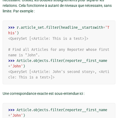
relations. Cela fonctionne à autant de niveaux que nécessaire, sans
limite. Par exemple :
>>> 
r
.
article_set
.
filter
(
headline__startswith
=
'T
his'
)
<QuerySet [<Article: This is a test>]>
# Find all Articles for any Reporter whose first 
name is "John".
>>> 
Article
.
objects
.
filter
(
reporter__first_name
=
'John'
)
<QuerySet [<Article: John's second story>, <Arti
cle: This is a test>]>
Une correspondance exacte est sous-entendue ici :
>>> 
Article
.
objects
.
filter
(
reporter__first_name
=
'John'
)