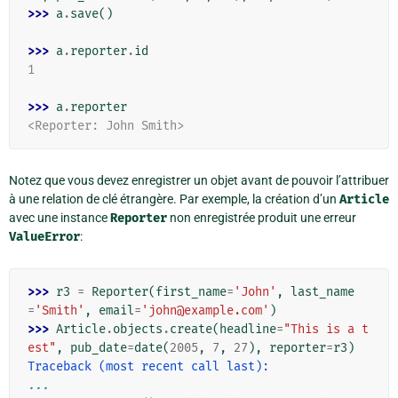
>>> 
a
.
save
()
>>> 
a
.
reporter
.
id
1
>>> 
a
.
reporter
<Reporter: John Smith>
Notez que vous devez enregistrer un objet avant de pouvoir l’attribuer
à une relation de clé étrangère. Par exemple, la création d’un
Article
avec une instance
Reporter
non enregistrée produit une erreur
ValueError
:
>>> 
r3
=
Reporter
(
first_name
=
'John'
,
last_name
=
'Smith'
,
email
=
'john@example.com'
)
>>> 
Article
.
objects
.
create
(
headline
=
"This is a t
est"
,
pub_date
=
date
(
2005
,
7
,
27
),
reporter
=
r3
)
Traceback (most recent call last):
...