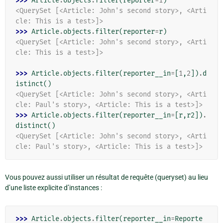
>>> 
Article
.
objects
.
filter
(
reporter
=
1
)
<QuerySet [<Article: John's second story>, <Arti
cle: This is a test>]>
>>> 
Article
.
objects
.
filter
(
reporter
=
r
)
<QuerySet [<Article: John's second story>, <Arti
cle: This is a test>]>
>>> 
Article
.
objects
.
filter
(
reporter__in
=
[
1
,
2
])
.
d
istinct
()
<QuerySet [<Article: John's second story>, <Arti
cle: Paul's story>, <Article: This is a test>]>
>>> 
Article
.
objects
.
filter
(
reporter__in
=
[
r
,
r2
])
.
distinct
()
<QuerySet [<Article: John's second story>, <Arti
cle: Paul's story>, <Article: This is a test>]>
Vous pouvez aussi utiliser un résultat de requête (queryset) au lieu
d’une liste explicite d’instances :
>>> 
Article
.
objects
.
filter
(
reporter__in
=
Reporte