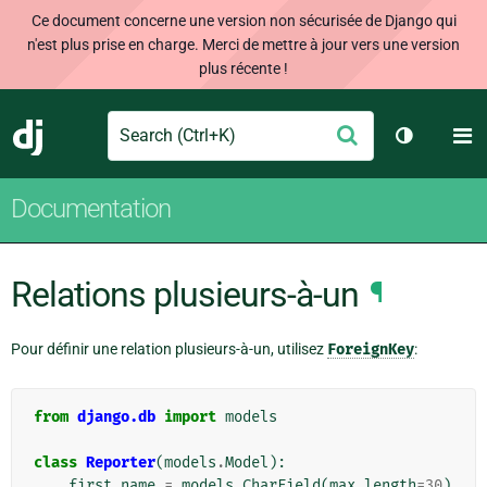
Ce document concerne une version non sécurisée de Django qui
n'est plus prise en charge. Merci de mettre à jour vers une version
plus récente !
Search
M
Envoyer
Django
Changer d
Documentation
Relations plusieurs-à-un
¶
Pour définir une relation plusieurs-à-un, utilisez
ForeignKey
:
from
django.db
import
models
class
Reporter
(
models
.
Model
):
first_name
=
models
.
CharField
(
max_length
=
30
)