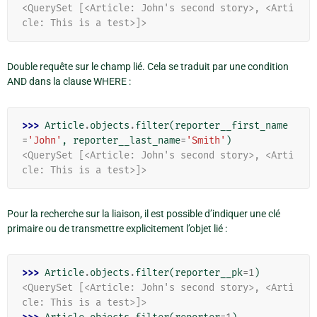
<QuerySet [<Article: John's second story>, <Arti
cle: This is a test>]>
Double requête sur le champ lié. Cela se traduit par une condition
AND dans la clause WHERE :
>>> 
Article
.
objects
.
filter
(
reporter__first_name
=
'John'
,
reporter__last_name
=
'Smith'
)
<QuerySet [<Article: John's second story>, <Arti
cle: This is a test>]>
Pour la recherche sur la liaison, il est possible d’indiquer une clé
primaire ou de transmettre explicitement l’objet lié :
>>> 
Article
.
objects
.
filter
(
reporter__pk
=
1
)
<QuerySet [<Article: John's second story>, <Arti
cle: This is a test>]>