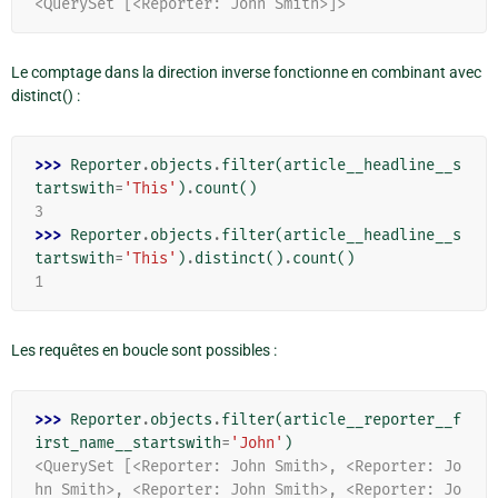
<QuerySet [<Reporter: John Smith>]>
Le comptage dans la direction inverse fonctionne en combinant avec
distinct() :
>>> 
Reporter
.
objects
.
filter
(
article__headline__s
tartswith
=
'This'
)
.
count
()
3
>>> 
Reporter
.
objects
.
filter
(
article__headline__s
tartswith
=
'This'
)
.
distinct
()
.
count
()
1
Les requêtes en boucle sont possibles :
>>> 
Reporter
.
objects
.
filter
(
article__reporter__f
irst_name__startswith
=
'John'
)
<QuerySet [<Reporter: John Smith>, <Reporter: Jo
hn Smith>, <Reporter: John Smith>, <Reporter: Jo