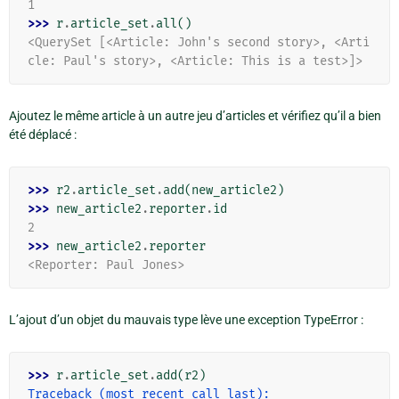
1
>>> 
r
.
article_set
.
all
()
<QuerySet [<Article: John's second story>, <Arti
cle: Paul's story>, <Article: This is a test>]>
Ajoutez le même article à un autre jeu d’articles et vérifiez qu’il a bien
été déplacé :
>>> 
r2
.
article_set
.
add
(
new_article2
)
>>> 
new_article2
.
reporter
.
id
2
>>> 
new_article2
.
reporter
<Reporter: Paul Jones>
L’ajout d’un objet du mauvais type lève une exception TypeError :
>>> 
r
.
article_set
.
add
(
r2
)
Traceback (most recent call last):