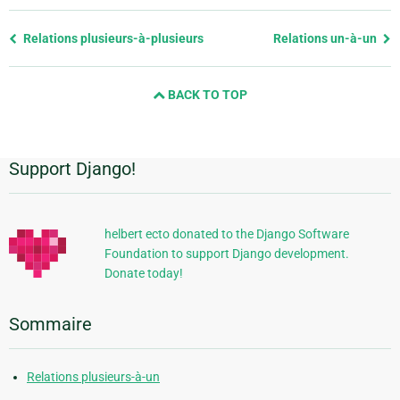
Previous
Relations plusieurs-à-plusieurs
Relations un-à-un
page
and
BACK TO TOP
next
page
Support Django!
Informations
supplémentaires
helbert ecto donated to the Django Software
Foundation to support Django development.
Donate today!
Sommaire
Relations plusieurs-à-un