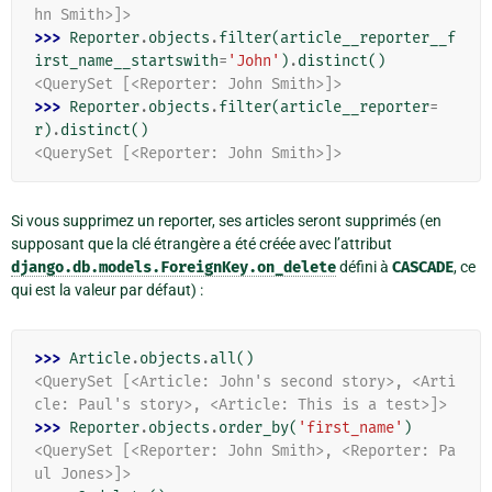
hn Smith>]>
>>> 
Reporter
.
objects
.
filter
(
article__reporter__f
irst_name__startswith
=
'John'
)
.
distinct
()
<QuerySet [<Reporter: John Smith>]>
>>> 
Reporter
.
objects
.
filter
(
article__reporter
=
r
)
.
distinct
()
<QuerySet [<Reporter: John Smith>]>
Si vous supprimez un reporter, ses articles seront supprimés (en
supposant que la clé étrangère a été créée avec l’attribut
django.db.models.ForeignKey.on_delete
défini à
CASCADE
, ce
qui est la valeur par défaut) :
>>> 
Article
.
objects
.
all
()
<QuerySet [<Article: John's second story>, <Arti
cle: Paul's story>, <Article: This is a test>]>
>>> 
Reporter
.
objects
.
order_by
(
'first_name'
)
<QuerySet [<Reporter: John Smith>, <Reporter: Pa
ul Jones>]>