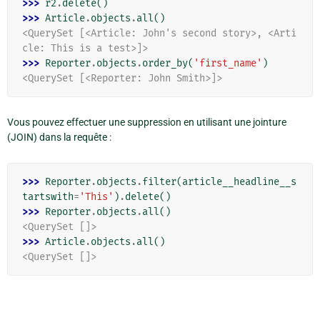
>>> 
r2
.
delete
()
>>> 
Article
.
objects
.
all
()
<QuerySet [<Article: John's second story>, <Arti
cle: This is a test>]>
>>> 
Reporter
.
objects
.
order_by
(
'first_name'
)
<QuerySet [<Reporter: John Smith>]>
Vous pouvez effectuer une suppression en utilisant une jointure
(JOIN) dans la requête :
>>> 
Reporter
.
objects
.
filter
(
article__headline__s
tartswith
=
'This'
)
.
delete
()
>>> 
Reporter
.
objects
.
all
()
<QuerySet []>
>>> 
Article
.
objects
.
all
()
<QuerySet []>