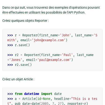
Dans ce qui suit, vous trouverez des exemples d’opérations pouvant
être effectuées en utilisant les possibilités de l’API Python.
Créez quelques objets Reporter :
>>> 
r
=
Reporter
(
first_name
=
'John'
,
last_name
=
'S
mith'
,
email
=
'john@example.com'
)
>>> 
r
.
save
()
>>> 
r2
=
Reporter
(
first_name
=
'Paul'
,
last_name
=
'Jones'
,
email
=
'paul@example.com'
)
>>> 
r2
.
save
()
Créez un objet Article :
>>> 
from
datetime
import
date
>>> 
a
=
Article
(
id
=
None
,
headline
=
"This is a tes
t"
,
pub_date
=
date
(
2005
,
7
,
27
),
reporter
=
r
)