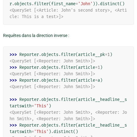
r
.
objects
.
filter
(
first_name
=
'John'
))
.
distinct
()
<QuerySet [<Article: John's second story>, <Arti
cle: This is a test>]>
Requêtes dans la direction inverse :
>>> 
Reporter
.
objects
.
filter
(
article__pk
=
1
)
<QuerySet [<Reporter: John Smith>]>
>>> 
Reporter
.
objects
.
filter
(
article
=
1
)
<QuerySet [<Reporter: John Smith>]>
>>> 
Reporter
.
objects
.
filter
(
article
=
a
)
<QuerySet [<Reporter: John Smith>]>
>>> 
Reporter
.
objects
.
filter
(
article__headline__s
tartswith
=
'This'
)
<QuerySet [<Reporter: John Smith>, <Reporter: Jo
hn Smith>, <Reporter: John Smith>]>
>>> 
Reporter
.
objects
.
filter
(
article__headline__s
tartswith
=
'This'
)
.
distinct
()