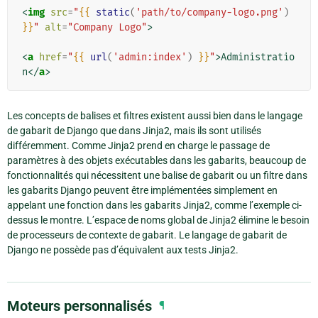
<
img
src
=
"
{{
static
(
'path/to/company-logo.png'
)
}}
"
alt
=
"Company Logo"
>
<
a
href
=
"
{{
url
(
'admin:index'
)
}}
"
>
Administratio
n
</
a
>
Les concepts de balises et filtres existent aussi bien dans le langage
de gabarit de Django que dans Jinja2, mais ils sont utilisés
différemment. Comme Jinja2 prend en charge le passage de
paramètres à des objets exécutables dans les gabarits, beaucoup de
fonctionnalités qui nécessitent une balise de gabarit ou un filtre dans
les gabarits Django peuvent être implémentées simplement en
appelant une fonction dans les gabarits Jinja2, comme l’exemple ci-
dessus le montre. L’espace de noms global de Jinja2 élimine le besoin
de processeurs de contexte de gabarit. Le langage de gabarit de
Django ne possède pas d’équivalent aux tests Jinja2.
Moteurs personnalisés
¶