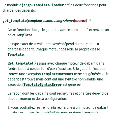
Le module
django.template.loader
définit deux fonctions pour
charger des gabarits.
get_template
(
template_name
,
using=None
)
[source]
¶
Cette fonction charge le gabarit ayant le nom donné et renvoie un
objet
Template
.
Le type exact de la valeur renvoyée dépend du moteur qui a
chargé le gabarit. Chaque moteur possède sa propre classe
Template
.
get_template()
essaie avec chaque moteur de gabarit dans
l’ordre jusqu’à ce que l’un d’eux réussisse. Si le gabarit n’est pas
trouvé, une exception
TemplateDoesNotExist
est générée. Si le
gabarit est trouvé mais contient une syntaxe non valable, une
exception
TemplateSyntaxError
est générée.
La façon dont les gabarits sont recherchés et chargés dépend de
chaque moteur et de sa configuration.
Si vous souhaitez restreindre la recherche à un moteur de gabarit
particulier, passez le nom
NAME
du moteur dans le paramètre