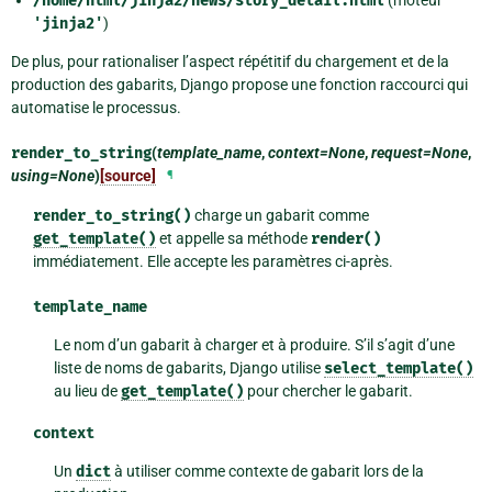
/home/html/jinja2/news/story_detail.html
(moteur
'jinja2'
)
De plus, pour rationaliser l’aspect répétitif du chargement et de la
production des gabarits, Django propose une fonction raccourci qui
automatise le processus.
render_to_string
(
template_name
,
context=None
,
request=None
,
using=None
)
[source]
¶
render_to_string()
charge un gabarit comme
get_template()
et appelle sa méthode
render()
immédiatement. Elle accepte les paramètres ci-après.
template_name
Le nom d’un gabarit à charger et à produire. S’il s’agit d’une
liste de noms de gabarits, Django utilise
select_template()
au lieu de
get_template()
pour chercher le gabarit.
context
Un
dict
à utiliser comme contexte de gabarit lors de la