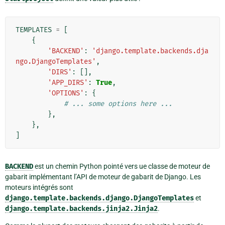
TEMPLATES
=
[
{
'BACKEND'
:
'django.template.backends.dja
ngo.DjangoTemplates'
,
'DIRS'
:
[],
'APP_DIRS'
:
True
,
'OPTIONS'
:
{
# ... some options here ...
},
},
]
BACKEND
est un chemin Python pointé vers ue classe de moteur de
gabarit implémentant l’API de moteur de gabarit de Django. Les
moteurs intégrés sont
django.template.backends.django.DjangoTemplates
et
django.template.backends.jinja2.Jinja2
.