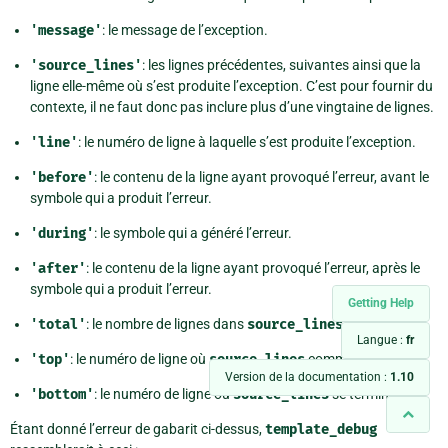
'message'
: le message de l’exception.
'source_lines'
: les lignes précédentes, suivantes ainsi que la
ligne elle-même où s’est produite l’exception. C’est pour fournir du
contexte, il ne faut donc pas inclure plus d’une vingtaine de lignes.
'line'
: le numéro de ligne à laquelle s’est produite l’exception.
'before'
: le contenu de la ligne ayant provoqué l’erreur, avant le
symbole qui a produit l’erreur.
'during'
: le symbole qui a généré l’erreur.
'after'
: le contenu de la ligne ayant provoqué l’erreur, après le
symbole qui a produit l’erreur.
Getting Help
'total'
: le nombre de lignes dans
source_lines
.
Langue :
fr
'top'
: le numéro de ligne où
source_lines
commence.
Version de la documentation :
1.10
'bottom'
: le numéro de ligne où
source_lines
se termine.
Étant donné l’erreur de gabarit ci-dessus,
template_debug