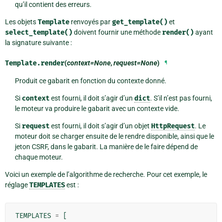
qu’il contient des erreurs.
Les objets
Template
renvoyés par
get_template()
et
select_template()
doivent fournir une méthode
render()
ayant
la signature suivante :
Template.
render
(
context=None
,
request=None
)
¶
Produit ce gabarit en fonction du contexte donné.
Si
context
est fourni, il doit s’agir d’un
dict
. S’il n’est pas fourni,
le moteur va produire le gabarit avec un contexte vide.
Si
request
est fourni, il doit s’agir d’un objet
HttpRequest
. Le
moteur doit se charger ensuite de le rendre disponible, ainsi que le
jeton CSRF, dans le gabarit. La manière de le faire dépend de
chaque moteur.
Voici un exemple de l’algorithme de recherche. Pour cet exemple, le
réglage
TEMPLATES
est :
TEMPLATES
=
[