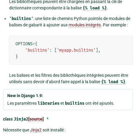
Les bibliothèques peuvent être chargées en passant la clé de
dictionnaire correspondante à la balise
{%
load
%}
.
'builtins'
: une liste de chemins Python pointés de modules de
balises de gabarit à ajouter aux
modules intégrés
. Par exemple :
OPTIONS
=
{
'builtins'
:
[
'myapp.builtins'
],
}
Les balises et les filtres des bibliothèques intégrées peuvent être
utilisés sans devoir d’abord faire appel à la balise
{%
load
%}
.
New in Django 1.9:
Les paramètres
libraries
et
builtins
ont été ajoutés.
class
Jinja2
[source]
¶
Nécessite que
Jinja2
soit installé :