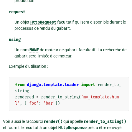
production.
request
Un objet
HttpRequest
facultatif qui sera disponible durant le
processus de rendu du gabarit.
using
Un nom
NAME
de moteur de gabarit facultatif. La recherche de
gabarit sera limitée à ce moteur.
Exemple d’utilisation :
from
django.template.loader
import
render_to_
string
rendered
=
render_to_string
(
'my_template.htm
l'
,
{
'foo'
:
'bar'
})
Voir aussi le raccourci
render()
qui appelle
render_to_string()
et fournit le résultat à un objet
HttpResponse
prêt à être renvoyé