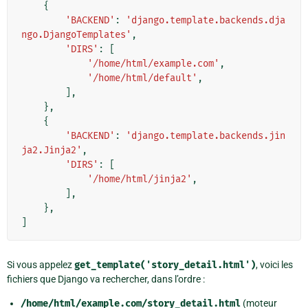
{
'BACKEND'
:
'django.template.backends.dja
ngo.DjangoTemplates'
,
'DIRS'
:
[
'/home/html/example.com'
,
'/home/html/default'
,
],
},
{
'BACKEND'
:
'django.template.backends.jin
ja2.Jinja2'
,
'DIRS'
:
[
'/home/html/jinja2'
,
],
},
]
Si vous appelez
get_template('story_detail.html')
, voici les
fichiers que Django va rechercher, dans l’ordre :
/home/html/example.com/story_detail.html
(moteur