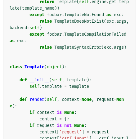
return
Template
(
self
.
engine
.
get_temp
late
(
template_name
))
except
foobar
.
TemplateNotFound
as
exc
:
raise
TemplateDoesNotExist
(
exc
.
args
,
backend
=
self
)
except
foobar
.
TemplateCompilationFailed
as
exc
:
raise
TemplateSyntaxError
(
exc
.
args
)
class
Template
(
object
):
def
__init__
(
self
,
template
):
self
.
template
=
template
def
render
(
self
,
context
=
None
,
request
=
Non
e
):
if
context
is
None
:
context
=
{}
if
request
is
not
None
:
context
[
'request'
]
=
request
context
[
'csrf_input'
]
=
csrf_input_l