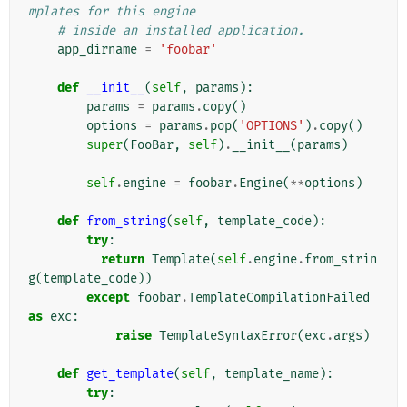
mplates for this engine
# inside an installed application.
app_dirname
=
'foobar'
def
__init__
(
self
,
params
):
params
=
params
.
copy
()
options
=
params
.
pop
(
'OPTIONS'
)
.
copy
()
super
(
FooBar
,
self
)
.
__init__
(
params
)
self
.
engine
=
foobar
.
Engine
(
**
options
)
def
from_string
(
self
,
template_code
):
try
:
return
Template
(
self
.
engine
.
from_strin
g
(
template_code
))
except
foobar
.
TemplateCompilationFailed
as
exc
:
raise
TemplateSyntaxError
(
exc
.
args
)
def
get_template
(
self
,
template_name
):
try
: