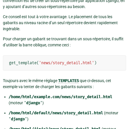
convention est de créer un sous-répertoire par application Django, en
y ajoutant d’autres sous-répertoires au besoin.
Ce conseil est tout à votre avantage. Le placement de tous les
gabarits au niveau racine d’un seul répertoire devient rapidement
ingérable.
Pour charger un gabarit se trouvant dans un sous-répertoire, il suffit
d’utiliser la barre oblique, comme ceci :
get_template
(
'news/story_detail.html'
)
Toujours avec le même réglage
TEMPLATES
que ci-dessus, cet
exemple va tenter de charger les gabarits suivants :
/home/html/example.com/news/story_detail.html
(moteur
'django'
)
/home/html/default/news/story_detail.html
(moteur
'django'
)