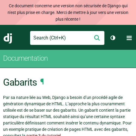
Ce document concerne une version non sécurisée de Django qui
n'est plus prise en charge. Merci de mettre à jour vers une version
plus récente !
Search
M
Envoyer
Django
Changer d
Documentation
Gabarits
¶
Par sa nature liée au Web, Django a besoin d’un procédé agile de
génération dynamique de HTML. L’approche la plus couramment
utilisée est de se baser sur des gabarits. Un gabarit contient la partie
statique du résultat HTML souhaité ainsi qu’une certaine syntaxe
particulière définissant comment insérer le contenu dynamique. Pour
un exemple pratique de création de pages HTML avec des gabarits,
consultez la
partie 3 du tutoriel
.