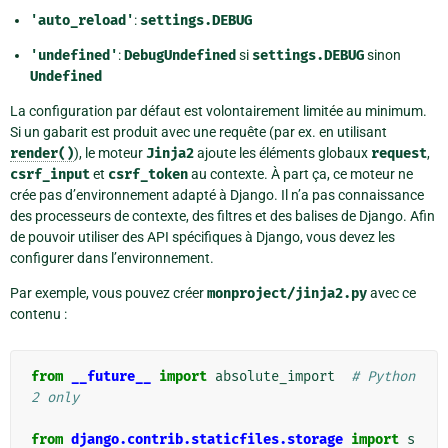
'auto_reload'
:
settings.DEBUG
'undefined'
:
DebugUndefined
si
settings.DEBUG
sinon
Undefined
La configuration par défaut est volontairement limitée au minimum.
Si un gabarit est produit avec une requête (par ex. en utilisant
render()
), le moteur
Jinja2
ajoute les éléments globaux
request
,
csrf_input
et
csrf_token
au contexte. À part ça, ce moteur ne
crée pas d’environnement adapté à Django. Il n’a pas connaissance
des processeurs de contexte, des filtres et des balises de Django. Afin
de pouvoir utiliser des API spécifiques à Django, vous devez les
configurer dans l’environnement.
Par exemple, vous pouvez créer
monproject/jinja2.py
avec ce
contenu :
from
__future__
import
absolute_import
# Python 
2 only
from
django.contrib.staticfiles.storage
import
s