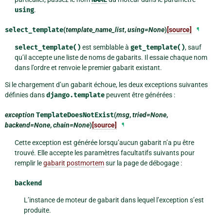
using
.
select_template
(
template_name_list
,
using=None
)
[source]
¶
select_template()
est semblable à
get_template()
, sauf
qu’il accepte une liste de noms de gabarits. Il essaie chaque nom
dans l’ordre et renvoie le premier gabarit existant.
Si le chargement d’un gabarit échoue, les deux exceptions suivantes
définies dans
django.template
peuvent être générées :
exception
TemplateDoesNotExist
(
msg
,
tried=None
,
backend=None
,
chain=None
)
[source]
¶
Cette exception est générée lorsqu’aucun gabarit n’a pu être
trouvé. Elle accepte les paramètres facultatifs suivants pour
remplir le
gabarit postmortem
sur la page de débogage :
backend
L’instance de moteur de gabarit dans lequel l’exception s’est
produite.