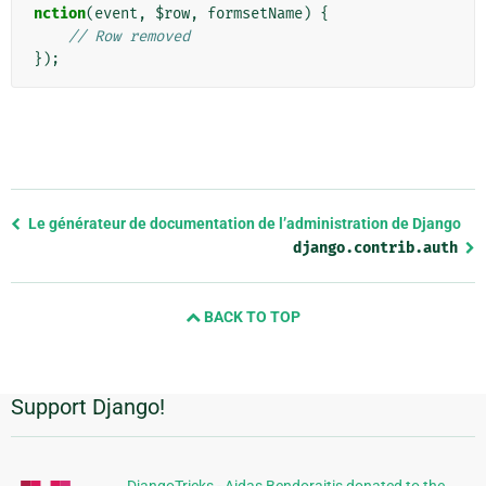
nction
(
event
,
$row
,
formsetName
)
{
// Row removed
});
Previous
Le générateur de documentation de l’administration de Django
page
django.contrib.auth
and
next
BACK TO TOP
page
Support Django!
Informations
supplémentaires