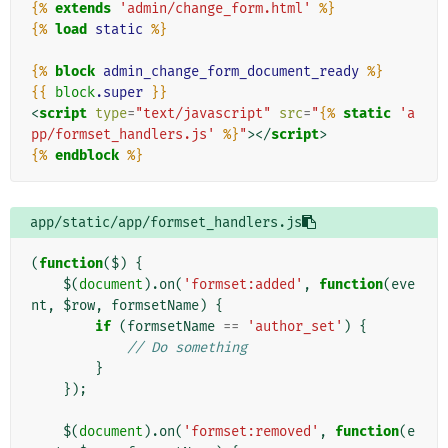
{%
extends
'admin/change_form.html'
%}
{%
load
static
%}
{%
block
admin_change_form_document_ready
%}
{{
block
.super
}}
<
script
type
=
"text/javascript"
src
=
"
{%
static
'a
pp/formset_handlers.js'
%}
"
></
script
>
{%
endblock
%}
app/static/app/formset_handlers.js
(
function
(
$
)
{
$
(
document
).
on
(
'formset:added'
,
function
(
eve
nt
,
$row
,
formsetName
)
{
if
(
formsetName
==
'author_set'
)
{
// Do something
}
});
$
(
document
).
on
(
'formset:removed'
,
function
(
e