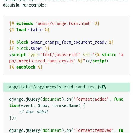
depuis là. Par exemple :
{%
extends
'admin/change_form.html'
%}
{%
load
static
%}
{%
block
admin_change_form_document_ready
%}
{{
block
.super
}}
<
script
type
=
"text/javascript"
src
=
"
{%
static
'a
pp/unregistered_handlers.js'
%}
"
></
script
>
{%
endblock
%}
app/static/app/unregistered_handlers.js
django
.
jQuery
(
document
).
on
(
'formset:added'
,
func
tion
(
event
,
$row
,
formsetName
)
{
// Row added
});
django
.
jQuery
(
document
).
on
(
'formset:removed'
,
fu