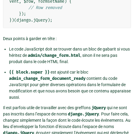
vent
,
$row
,
formsetName
)
{
// Row removed
});
})(
django
.
jQuery
);
Deux points à garder en tête :
Le code JavaScript doit se trouver dans un bloc de gabarit si vous
héritez de
admin/change_form.html
, sinon il ne sera pas
produit dans le code HTML final.
{{
block.super
}}
est ajouté car le bloc
admin_change_form_document_ready
contient du code
JavaScript pour gérer diverses opérations dans le formulaire de
modification et que nous avons besoin que ce contenu apparaisse
aussi.
Il est parfois utile de travailler avec des greffons
jQuery
qui ne sont
pas inscrits dans l’espace de noms
django.jQuery
. Pour faire cela,
changez simplement la façon dont le code écoute les événements. Au
lieu d’envelopper la fonction d’écoute dans l’espace de noms
django.jQuery
, écoutez simplement l’événement qui est déclenché