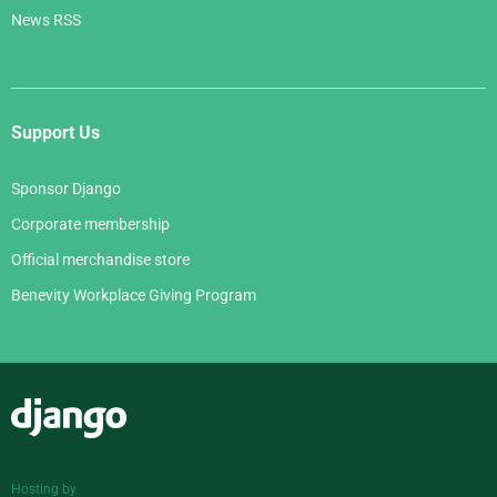
News RSS
Support Us
Sponsor Django
Corporate membership
Official merchandise store
Benevity Workplace Giving Program
Django
Hosting by