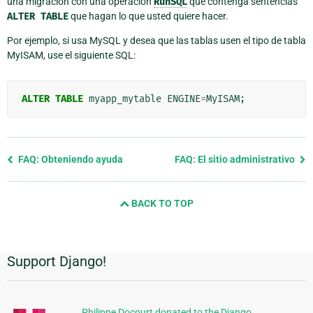
una migración con una operación
RunSQL
que contenga sentencias
ALTER
TABLE
que hagan lo que usted quiere hacer.
Por ejemplo, si usa MySQL y desea que las tablas usen el tipo de tabla
MyISAM, use el siguiente SQL:
ALTER
TABLE
myapp_mytable
ENGINE
=
MyISAM
;
Previous
FAQ: Obteniendo ayuda
FAQ: El sitio administrativo
page
and
BACK TO TOP
next
page
Support Django!
Información
Adicional
Philippe Docourt donated to the Django