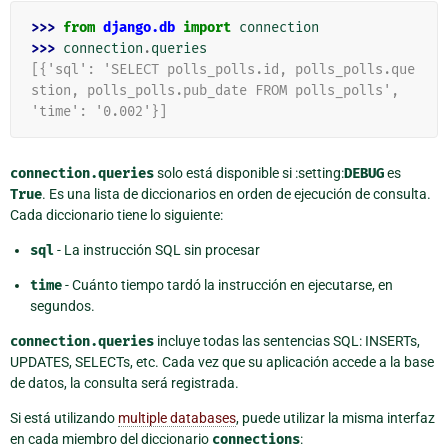
>>> 
from
django.db
import
connection
>>> 
connection
.
queries
[{'sql': 'SELECT polls_polls.id, polls_polls.que
stion, polls_polls.pub_date FROM polls_polls',
'time': '0.002'}]
connection.queries
solo está disponible si :setting:
DEBUG
es
True
. Es una lista de diccionarios en orden de ejecución de consulta.
Cada diccionario tiene lo siguiente:
sql
- La instrucción SQL sin procesar
time
- Cuánto tiempo tardó la instrucción en ejecutarse, en
segundos.
connection.queries
incluye todas las sentencias SQL: INSERTs,
UPDATES, SELECTs, etc. Cada vez que su aplicación accede a la base
de datos, la consulta será registrada.
Si está utilizando
multiple databases
, puede utilizar la misma interfaz
en cada miembro del diccionario
connections
: