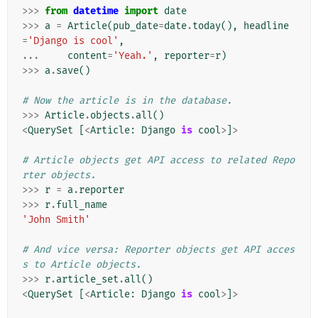
>>>
from
datetime
import
date
>>>
a
=
Article
(
pub_date
=
date
.
today
(),
headline
=
'Django is cool'
,
...
content
=
'Yeah.'
,
reporter
=
r
)
>>>
a
.
save
()
# Now the article is in the database.
>>>
Article
.
objects
.
all
()
<
QuerySet
[
<
Article
:
Django
is
cool
>
]
>
# Article objects get API access to related Repo
rter objects.
>>>
r
=
a
.
reporter
>>>
r
.
full_name
'John Smith'
# And vice versa: Reporter objects get API acces
s to Article objects.
>>>
r
.
article_set
.
all
()
<
QuerySet
[
<
Article
:
Django
is
cool
>
]
>