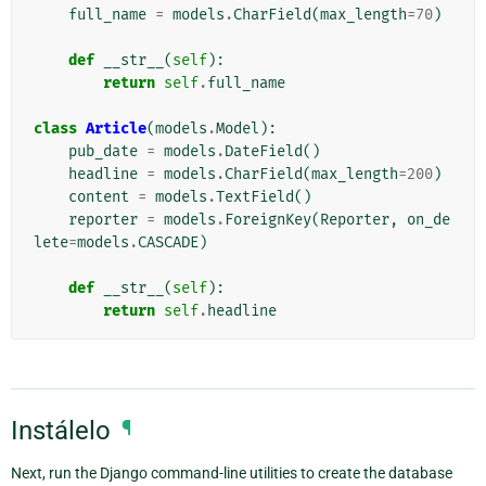
full_name
=
models
.
CharField
(
max_length
=
70
)
def
__str__
(
self
):
return
self
.
full_name
class
Article
(
models
.
Model
):
pub_date
=
models
.
DateField
()
headline
=
models
.
CharField
(
max_length
=
200
)
content
=
models
.
TextField
()
reporter
=
models
.
ForeignKey
(
Reporter
,
on_de
lete
=
models
.
CASCADE
)
def
__str__
(
self
):
return
self
.
headline
Instálelo
¶
Next, run the Django command-line utilities to create the database