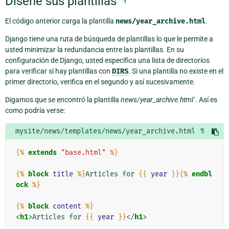
Diseñe sus plantillas
El código anterior carga la plantilla
news/year_archive.html
.
Django tiene una ruta de búsqueda de plantillas lo que le permite a
usted minimizar la redundancia entre las plantillas. En su
configuración de Django, usted especifica una lista de directorios
para verificar si hay plantillas con
DIRS
. Si una plantilla no existe en el
primer directorio, verifica en el segundo y así sucesivamente.
Digamos que se encontró la plantilla
news/year_archive.html`
. Así es
como podría verse:
mysite/news/templates/news/year_archive.html
¶
{%
extends
"base.html"
%}
{%
block
title
%}
Articles for 
{{
year
}}{%
endbl
ock
%}
{%
block
content
%}
<
h1
>
Articles for 
{{
year
}}
</
h1
>