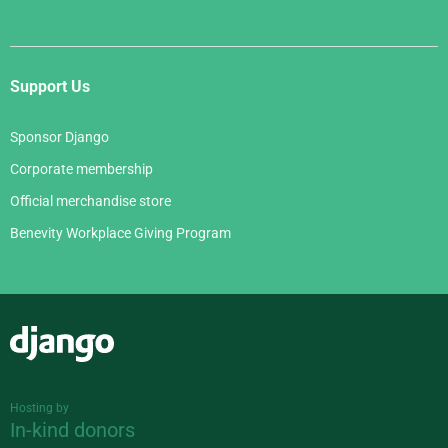
Support Us
Sponsor Django
Corporate membership
Official merchandise store
Benevity Workplace Giving Program
Django
Hosting by
In-kind donors