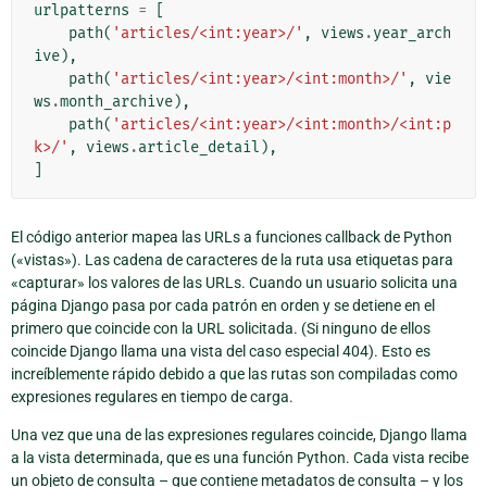
urlpatterns
=
[
path
(
'articles/<int:year>/'
,
views
.
year_arch
ive
),
path
(
'articles/<int:year>/<int:month>/'
,
vie
ws
.
month_archive
),
path
(
'articles/<int:year>/<int:month>/<int:p
k>/'
,
views
.
article_detail
),
]
El código anterior mapea las URLs a funciones callback de Python
(«vistas»). Las cadena de caracteres de la ruta usa etiquetas para
«capturar» los valores de las URLs. Cuando un usuario solicita una
página Django pasa por cada patrón en orden y se detiene en el
primero que coincide con la URL solicitada. (Si ninguno de ellos
coincide Django llama una vista del caso especial 404). Esto es
increíblemente rápido debido a que las rutas son compiladas como
expresiones regulares en tiempo de carga.
Una vez que una de las expresiones regulares coincide, Django llama
a la vista determinada, que es una función Python. Cada vista recibe
un objeto de consulta – que contiene metadatos de consulta – y los