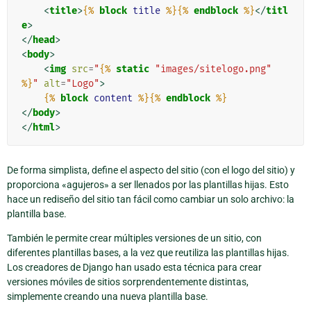
<
title
>
{%
block
title
%}{%
endblock
%}
</
titl
e
>
</
head
>
<
body
>
<
img
src
=
"
{%
static
"images/sitelogo.png"
%}
"
alt
=
"Logo"
>
{%
block
content
%}{%
endblock
%}
</
body
>
</
html
>
De forma simplista, define el aspecto del sitio (con el logo del sitio) y
proporciona «agujeros» a ser llenados por las plantillas hijas. Esto
hace un rediseño del sitio tan fácil como cambiar un solo archivo: la
plantilla base.
También le permite crear múltiples versiones de un sitio, con
diferentes plantillas bases, a la vez que reutiliza las plantillas hijas.
Los creadores de Django han usado esta técnica para crear
versiones móviles de sitios sorprendentemente distintas,
simplemente creando una nueva plantilla base.