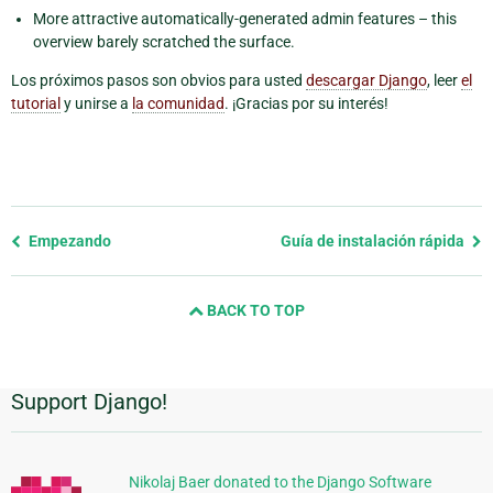
More attractive automatically-generated admin features – this
overview barely scratched the surface.
Los próximos pasos son obvios para usted
descargar Django
, leer
el
tutorial
y unirse a
la comunidad
. ¡Gracias por su interés!
Previous
Empezando
Guía de instalación rápida
page
and
BACK TO TOP
next
page
Support Django!
Información
Adicional
Nikolaj Baer donated to the Django Software