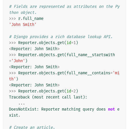
# Fields are represented as attributes on the Py
thon object.
>>>
r
.
full_name
'John Smith'
# Django provides a rich database lookup API.
>>>
Reporter
.
objects
.
get
(
id
=
1
)
<
Reporter
:
John
Smith
>
>>>
Reporter
.
objects
.
get
(
full_name__startswith
=
'John'
)
<
Reporter
:
John
Smith
>
>>>
Reporter
.
objects
.
get
(
full_name__contains
=
'mi
th'
)
<
Reporter
:
John
Smith
>
>>>
Reporter
.
objects
.
get
(
id
=
2
)
Traceback
(
most
recent
call
last
):
...
DoesNotExist
:
Reporter
matching
query
does
not
e
xist
.
# Create an article.