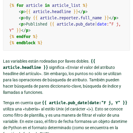
{%
for
article
in
article_list
%}
<
p
>
{{
article.headline
}}
</
p
>
<
p
>
By 
{{
article.reporter.full_name
}}
</
p
>
<
p
>
Published 
{{
article.pub_date
|
date
:"F j, 
Y"
}}
</
p
>
{%
endfor
%}
{%
endblock
%}
Las variables están rodeadas por llaves dobles.
{{
article.headline
}}
significa «Enviar el valor del atributo
headline del artículo». Sin embargo, los puntos no sólo se utilizan
para las operaciones de búsqueda de atributo. También pueden
hacer búsqueda de pares diccionario-clave, búsqueda de índice y
llamadas a funciones.
Tenga en cuenta que
{{
article.pub_date|date:"F
j,
Y"
}}
utiliza una «tubería» al estilo Unix (el carácter «|»). Esto se conoce
como filtro de plantilla, y es una manera de filtrar el valor de una
variable. En este caso, el filtro de fecha formatea un objeto datetime
de Python en el formato determinado (como se encuentra en la