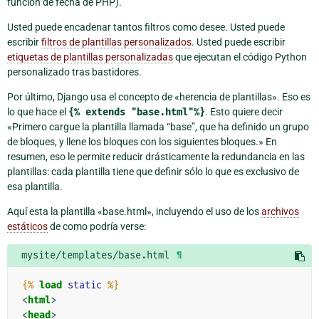
función de fecha de PHP).
Usted puede encadenar tantos filtros como desee. Usted puede
escribir
filtros de plantillas personalizados
. Usted puede escribir
etiquetas de plantillas personalizadas
que ejecutan el código Python
personalizado tras bastidores.
Por último, Django usa el concepto de «herencia de plantillas». Eso es
lo que hace el
{%
extends
"base.html"%}
. Esto quiere decir
«Primero cargue la plantilla llamada “base”, que ha definido un grupo
de bloques, y llene los bloques con los siguientes bloques.» En
resumen, eso le permite reducir drásticamente la redundancia en las
plantillas: cada plantilla tiene que definir sólo lo que es exclusivo de
esa plantilla.
Aquí esta la plantilla «base.html», incluyendo el uso de los
archivos
estáticos
de como podría verse:
mysite/templates/base.html
¶
{%
load
static
%}
<
html
>
<
head
>