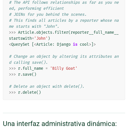
# The API follows relationships as far as you ne
ed, performing efficient
# JOINs for you behind the scenes.
# This finds all articles by a reporter whose na
me starts with "John".
>>>
Article
.
objects
.
filter
(
reporter__full_name__
startswith
=
'John'
)
<
QuerySet
[
<
Article
:
Django
is
cool
>
]
>
# Change an object by altering its attributes an
d calling save().
>>>
r
.
full_name
=
'Billy Goat'
>>>
r
.
save
()
# Delete an object with delete().
>>>
r
.
delete
()
Una interfaz administrativa dinámica: