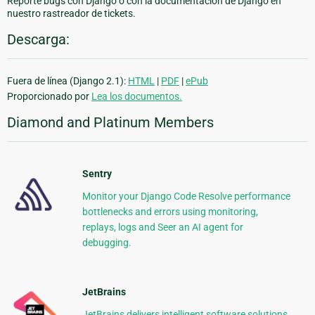
Reporte bugs con Django o con la documentación de Django en
nuestro rastreador de tickets.
Descarga:
Fuera de línea (Django 2.1):
HTML
|
PDF
|
ePub
Proporcionado por
Lea los documentos.
Diamond and Platinum Members
Sentry
Monitor your Django Code Resolve performance
bottlenecks and errors using monitoring,
replays, logs and Seer an AI agent for
debugging.
JetBrains
JetBrains delivers intelligent software solutions