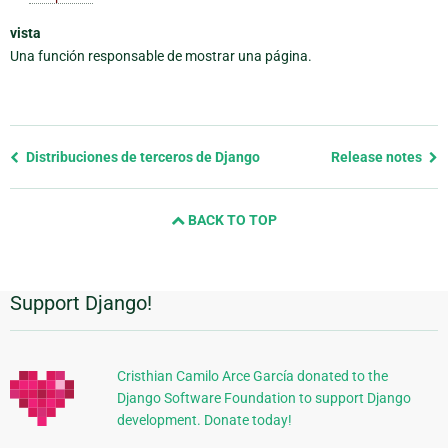
vista
Una función responsable de mostrar una página.
Previous
Distribuciones de terceros de Django
Release notes
page
and
BACK TO TOP
next
page
Support Django!
Información
Adicional
Cristhian Camilo Arce García donated to the
Django Software Foundation to support Django
development. Donate today!