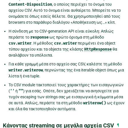
Content-Disposition
, ο οποίος περιέχει το όνομα του
αρχείου CSV. Αυτό το όνομα είναι αυθαίρετο. Μπορείτε να το
ονομάσετε όπως εσείς θέλετε. Θα χρησιμοποιηθεί από τους
browsers στο παράθυρο διαλόγου «Αποθήκευση ως…» κλπ.
Η σύνδεση με το CSV-generation API είναι εύκολη: Απλώς
περάστε το
response
ως πρώτο όρισμα στη μέθοδο
csv.writer
. Η μέθοδος
csv.writer
περιμένει ένα object
τύπου αρχείου και τα objects της κλάσης
HttpResponse
θα
αναλάβουν τα υπόλοιπα.
Για κάθε γραμμή μέσα στο αρχείο σας CSV, καλέστε τη μέθοδο
writer.writerow
, περνώντας της ένα iterable object όπως μια
λίστα ή ένα tuple.
Το CSV module τακτοποιεί τους χαρακτήρες των εισαγωγικών
(
’’
ή
””
) για εσάς. Οπότε, δεν χρειάζεται να ανησυχείτε για
τυχόν escaping των strings σας με εισαγωγικά ή κόμματα μέσα
σε αυτά. Απλώς, περάστε τα στη μέθοδο
writerow()
ως έχουν
και όλα θα τακτοποιηθούν αυτόματα.
Κάνοντας streaming σε μεγάλα αρχεία CSV
¶