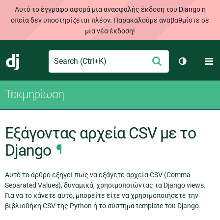
Αυτό το έγγραφο αφορά μια ανασφαλής έκδοση του Django η
οποία δεν υποστηρίζεται πλέον. Παρακαλούμε αναβαθμίστε σε
μια νέα έκδοση!
Search
M
Υποβολή
Django
Toggle th
Τεκμηρίωση
Εξάγοντας αρχεία CSV με το
Django
¶
Αυτό το άρθρο εξηγεί πως να εξάγετε αρχεία CSV (Comma
Separated Values), δυναμικά, χρησιμοποιώντας τα Django views.
Για να το κάνετε αυτό, μπορείτε είτε να χρησιμοποιήσετε την
βιβλιοθήκη CSV της Python ή το σύστημα template του Django.