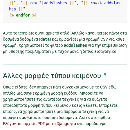
}}
", "
{{
row.3
|
addslashes
}}
", "
{{
row.4
|
addslas
hes
}}
{%
endfor
%}
Αυτό το template είναι αρκετά απλό. Απλώς κάνει iterate πάνω στα
δοσμένα δεδομένα (
data
) και εμφανίζει μια γραμμή CSV για κάθε
γραμμή. Χρησιμοποιεί το φίλτρο
addslashes
για την επιβεβαίωση
μη ύπαρξης προβλημάτων με τυχόν μονά ή διπλά εισαγωγικά.
Άλλες μορφές τύπου κειμένου
¶
Όπως είδατε, δεν υπάρχει κάτι συγκεκριμένο με το CSV εδώ –
απλώς μια συγκεκριμένη μορφή εξόδου. Μπορείτε να
χρησιμοποιήσετε τις ανωτέρω τεχνικές για να εξάγετε
οποιαδήποτε μορφή τύπου κειμένου εσείς θέλετε. Μπορείτε,
επίσης, να χρησιμοποιήσετε μια παρόμοια τεχνική για να
παράγετε αυθαίρετα δυαδικά δεδομένα. Δείτε στο άρθρο
Εξάγοντας αρχεία PDF με το Django
για ένα παράδειγμα.