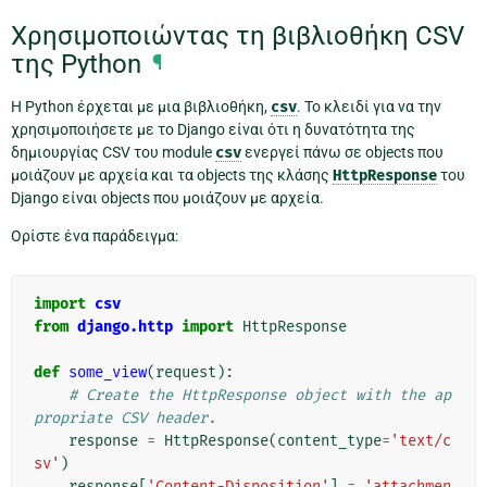
Χρησιμοποιώντας τη βιβλιοθήκη CSV
της Python
¶
Η Python έρχεται με μια βιβλιοθήκη,
csv
. Το κλειδί για να την
χρησιμοποιήσετε με το Django είναι ότι η δυνατότητα της
δημιουργίας CSV του module
csv
ενεργεί πάνω σε objects που
μοιάζουν με αρχεία και τα objects της κλάσης
HttpResponse
του
Django είναι objects που μοιάζουν με αρχεία.
Ορίστε ένα παράδειγμα:
import
csv
from
django.http
import
HttpResponse
def
some_view
(
request
):
# Create the HttpResponse object with the ap
propriate CSV header.
response
=
HttpResponse
(
content_type
=
'text/c
sv'
)
response
[
'Content-Disposition'
]
=
'attachmen