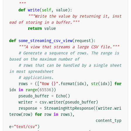
    """
def
write
(
self
,
value
):
"""Write the value by returning it, inst
ead of storing in a buffer."""
return
value
def
some_streaming_csv_view
(
request
):
"""A view that streams a large CSV file."""
# Generate a sequence of rows. The range is 
based on the maximum number of
# rows that can be handled by a single sheet 
in most spreadsheet
# applications.
rows
=
([
"Row 
{}
"
.
format
(
idx
),
str
(
idx
)]
for
idx
in
range
(
65536
))
pseudo_buffer
=
Echo
()
writer
=
csv
.
writer
(
pseudo_buffer
)
response
=
StreamingHttpResponse
((
writer
.
wri
terow
(
row
)
for
row
in
rows
),
content_typ
e
=
"text/csv"
)