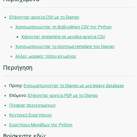
Εξάγοντας αρχεία CSV με το Django
Χρησιμοποιώντας τη βιβλιοθήκη CSV της Python
Κάνοντας streaming σε μεγάλα αρχεία CSV
Χρησιμοποιώντας το σύστημα template του Django
Άλλες μορφές τύπου κειμένου
Περιήγηση
Προηγ:
Ενσωματώνοντας το Django με μια legacy database
Επόμενο:
Εξάγοντας αρχεία PDF με το Django
Πίνακας περιεχομένων
Κεντρικό Ευρετήριοο
Ευρετήριο Μονάδων της Python
Βρίσκεστε εδώ: