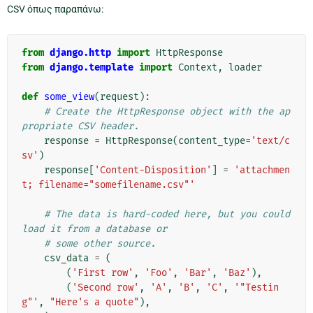
CSV όπως παραπάνω:
from
django.http
import
HttpResponse
from
django.template
import
Context
,
loader
def
some_view
(
request
):
# Create the HttpResponse object with the ap
propriate CSV header.
response
=
HttpResponse
(
content_type
=
'text/c
sv'
)
response
[
'Content-Disposition'
]
=
'attachmen
t; filename="somefilename.csv"'
# The data is hard-coded here, but you could 
load it from a database or
# some other source.
csv_data
=
(
(
'First row'
,
'Foo'
,
'Bar'
,
'Baz'
),
(
'Second row'
,
'A'
,
'B'
,
'C'
,
'"Testin
g"'
,
"Here's a quote"
),