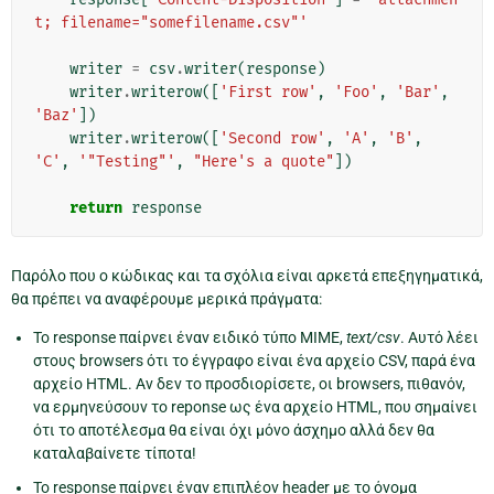
t; filename="somefilename.csv"'
writer
=
csv
.
writer
(
response
)
writer
.
writerow
([
'First row'
,
'Foo'
,
'Bar'
,
'Baz'
])
writer
.
writerow
([
'Second row'
,
'A'
,
'B'
,
'C'
,
'"Testing"'
,
"Here's a quote"
])
return
response
Παρόλο που ο κώδικας και τα σχόλια είναι αρκετά επεξηγηματικά,
θα πρέπει να αναφέρουμε μερικά πράγματα:
Το response παίρνει έναν ειδικό τύπο MIME,
text/csv
. Αυτό λέει
στους browsers ότι το έγγραφο είναι ένα αρχείο CSV, παρά ένα
αρχείο HTML. Αν δεν το προσδιορίσετε, οι browsers, πιθανόν,
να ερμηνεύσουν το reponse ως ένα αρχείο HTML, που σημαίνει
ότι το αποτέλεσμα θα είναι όχι μόνο άσχημο αλλά δεν θα
καταλαβαίνετε τίποτα!
Το response παίρνει έναν επιπλέον header με το όνομα