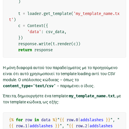
)
t
=
loader
.
get_template
(
'my_template_name.tx
t'
)
c
=
Context
({
'data'
:
csv_data
,
})
response
.
write
(
t
.
render
(
c
))
return
response
Η μόνη διαφορά αυτού του παραδείγματος με το προηγούμενο
είναι ότι αυτό χρησιμοποιεί το template loading αντί του CSV
module. Ο υπόλοιπος κώδικας – όπως το
content_type='text/csv'
– παραμένει ο ίδιος.
Έπειτα, δημιουργήστε ένα template
my_template_name.txt
, με
τον template κώδικα, ως εξής:
{%
for
row
in
data
%}
"
{{
row.0
|
addslashes
}}
", "
{{
row.1
|
addslashes
}}
", "
{{
row.2
|
addslashes