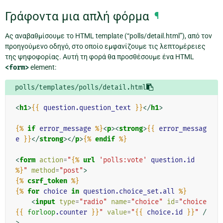
Γράφοντα μια απλή φόρμα
¶
Ας αναβαθμίσουμε το HTML template (“polls/detail.html”), από τον
προηγούμενο οδηγό, στο οποίο εμφανίζουμε τις λεπτομέρειες
της ψηφοφορίας. Αυτή τη φορά θα προσθέσουμε ένα HTML
<form>
element:
polls/templates/polls/detail.html
<
h1
>
{{
question.question_text
}}
</
h1
>
{%
if
error_message
%}
<
p
><
strong
>
{{
error_messag
e
}}
</
strong
></
p
>
{%
endif
%}
<
form
action
=
"
{%
url
'polls:vote'
question.id
%}
"
method
=
"post"
>
{%
csrf_token
%}
{%
for
choice
in
question.choice_set.all
%}
<
input
type
=
"radio"
name
=
"choice"
id
=
"choice
{{
forloop
.counter
}}
"
value
=
"
{{
choice.id
}}
"
/
>