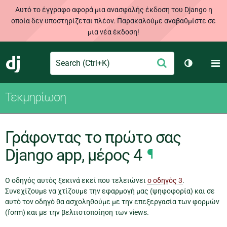
Αυτό το έγγραφο αφορά μια ανασφαλής έκδοση του Django η
οποία δεν υποστηρίζεται πλέον. Παρακαλούμε αναβαθμίστε σε
μια νέα έκδοση!
Search
M
Υποβολή
Django
Toggle th
Τεκμηρίωση
Γράφοντας το πρώτο σας
Django app, μέρος 4
¶
Ο οδηγός αυτός ξεκινά εκεί που τελειώνει
ο οδηγός 3
.
Συνεχίζουμε να χτίζουμε την εφαρμογή μας (ψηφοφορία) και σε
αυτό τον οδηγό θα ασχοληθούμε με την επεξεργασία των φορμών
(form) και με την βελτιστοποίηση των views.