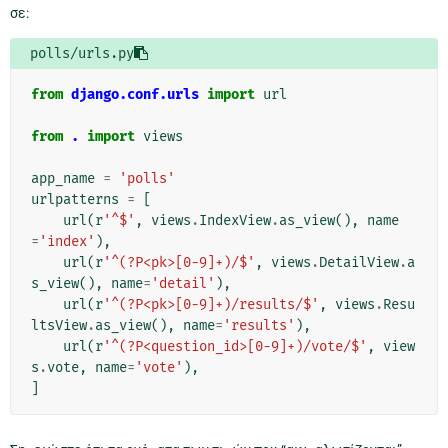
σε:
polls/urls.py
from
django.conf.urls
import
url
from
.
import
views
app_name
=
'polls'
urlpatterns
=
[
url
(
r
'^$'
,
views
.
IndexView
.
as_view
(),
name
=
'index'
),
url
(
r
'^(?P<pk>[0-9]+)/$'
,
views
.
DetailView
.
a
s_view
(),
name
=
'detail'
),
url
(
r
'^(?P<pk>[0-9]+)/results/$'
,
views
.
Resu
ltsView
.
as_view
(),
name
=
'results'
),
url
(
r
'^(?P<question_id>[0-9]+)/vote/$'
,
view
s
.
vote
,
name
=
'vote'
),
]