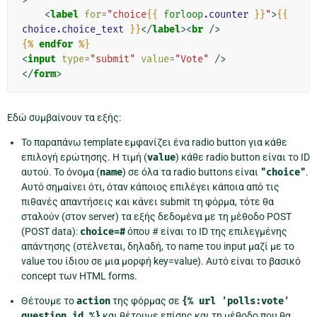
<
label
for
=
"choice
{{
forloop
.counter
}}
"
>
{{
choice.choice_text
}}
</
label
><
br
/>
{%
endfor
%}
<
input
type
=
"submit"
value
=
"Vote"
/>
</
form
>
Εδώ συμβαίνουν τα εξής:
Το παραπάνω template εμφανίζει ένα radio button για κάθε
επιλογή ερώτησης. Η τιμή (
value
) κάθε radio button είναι το ID
αυτού. Το όνομα (
name
) σε όλα τα radio buttons είναι
"choice"
.
Αυτό σημαίνει ότι, όταν κάποιος επιλέγει κάποια από τις
πιθανές απαντήσεις και κάνει submit τη φόρμα, τότε θα
σταλούν (στον server) τα εξής δεδομένα με τη μέθοδο POST
(POST data):
choice=#
όπου # είναι το ID της επιλεγμένης
απάντησης (στέλνεται, δηλαδή, το name του input μαζί με το
value του ίδιου σε μια μορφή key=value). Αυτό είναι το βασικό
concept των HTML forms.
Θέτουμε το
action
της φόρμας σε
{%
url
'polls:vote'
question.id
%}
και θέτουμε επίσης και τη μέθοδο που θα