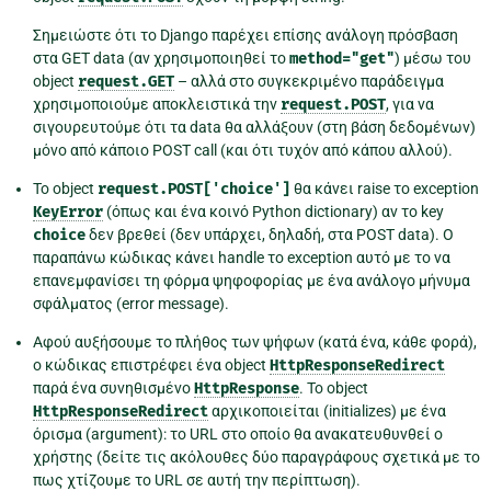
Σημειώστε ότι το Django παρέχει επίσης ανάλογη πρόσβαση
στα GET data (αν χρησιμοποιηθεί το
method="get"
) μέσω του
object
request.GET
– αλλά στο συγκεκριμένο παράδειγμα
χρησιμοποιούμε αποκλειστικά την
request.POST
, για να
σιγουρευτούμε ότι τα data θα αλλάξουν (στη βάση δεδομένων)
μόνο από κάποιο POST call (και ότι τυχόν από κάπου αλλού).
Το object
request.POST['choice']
θα κάνει raise το exception
KeyError
(όπως και ένα κοινό Python dictionary) αν το key
choice
δεν βρεθεί (δεν υπάρχει, δηλαδή, στα POST data). Ο
παραπάνω κώδικας κάνει handle το exception αυτό με το να
επανεμφανίσει τη φόρμα ψηφοφορίας με ένα ανάλογο μήνυμα
σφάλματος (error message).
Αφού αυξήσουμε το πλήθος των ψήφων (κατά ένα, κάθε φορά),
ο κώδικας επιστρέφει ένα object
HttpResponseRedirect
παρά ένα συνηθισμένο
HttpResponse
. Το object
HttpResponseRedirect
αρχικοποιείται (initializes) με ένα
όρισμα (argument): το URL στο οποίο θα ανακατευθυνθεί ο
χρήστης (δείτε τις ακόλουθες δύο παραγράφους σχετικά με το
πως χτίζουμε το URL σε αυτή την περίπτωση).