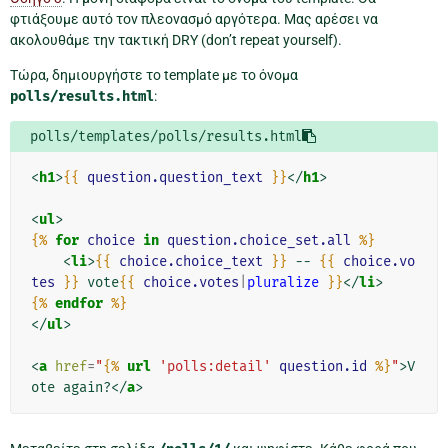
φτιάξουμε αυτό τον πλεονασμό αργότερα. Μας αρέσει να
ακολουθάμε την τακτική DRY (don’t repeat yourself).
Τώρα, δημιουργήστε το template με το όνομα
polls/results.html
:
polls/templates/polls/results.html
<
h1
>
{{
question.question_text
}}
</
h1
>
<
ul
>
{%
for
choice
in
question.choice_set.all
%}
<
li
>
{{
choice.choice_text
}}
 -- 
{{
choice.vo
tes
}}
 vote
{{
choice.votes
|
pluralize
}}
</
li
>
{%
endfor
%}
</
ul
>
<
a
href
=
"
{%
url
'polls:detail'
question.id
%}
"
>
V
ote again?
</
a
>