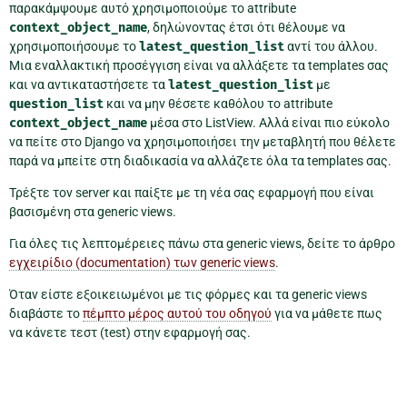
παρακάμψουμε αυτό χρησιμοποιούμε το attribute
context_object_name
, δηλώνοντας έτσι ότι θέλουμε να
χρησιμοποιήσουμε το
latest_question_list
αντί του άλλου.
Μια εναλλακτική προσέγγιση είναι να αλλάξετε τα templates σας
και να αντικαταστήσετε τα
latest_question_list
με
question_list
και να μην θέσετε καθόλου το attribute
context_object_name
μέσα στο ListView. Αλλά είναι πιο εύκολο
να πείτε στο Django να χρησιμοποιήσει την μεταβλητή που θέλετε
παρά να μπείτε στη διαδικασία να αλλάζετε όλα τα templates σας.
Τρέξτε τον server και παίξτε με τη νέα σας εφαρμογή που είναι
βασισμένη στα generic views.
Για όλες τις λεπτομέρειες πάνω στα generic views, δείτε το άρθρο
εγχειρίδιο (documentation) των generic views
.
Όταν είστε εξοικειωμένοι με τις φόρμες και τα generic views
διαβάστε το
πέμπτο μέρος αυτού του οδηγού
για να μάθετε πως
να κάνετε τεστ (test) στην εφαρμογή σας.