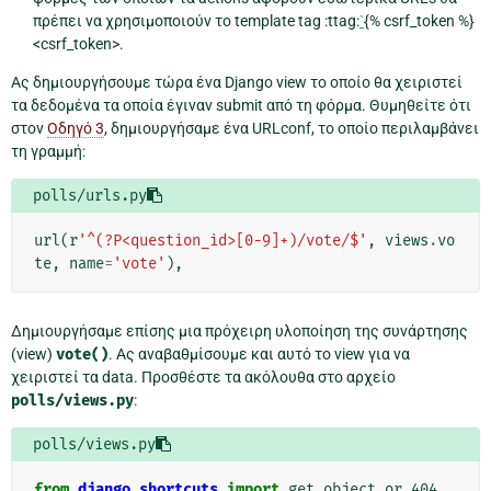
πρέπει να χρησιμοποιούν το template tag :ttag:
`
{% csrf_token %}
<csrf_token>.
Ας δημιουργήσουμε τώρα ένα Django view το οποίο θα χειριστεί
τα δεδομένα τα οποία έγιναν submit από τη φόρμα. Θυμηθείτε ότι
στον
Οδηγό 3
, δημιουργήσαμε ένα URLconf, το οποίο περιλαμβάνει
τη γραμμή:
polls/urls.py
url
(
r
'^(?P<question_id>[0-9]+)/vote/$'
,
views
.
vo
te
,
name
=
'vote'
),
Δημιουργήσαμε επίσης μια πρόχειρη υλοποίηση της συνάρτησης
(view)
vote()
. Ας αναβαθμίσουμε και αυτό το view για να
χειριστεί τα data. Προσθέστε τα ακόλουθα στο αρχείο
polls/views.py
:
polls/views.py
from
django.shortcuts
import
get_object_or_404
,