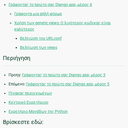
Γράφοντας το πρώτο σας Django app, μέρος 4
Γράφοντα μια απλή φόρμα
Χρήση των generic views: Ο λιγότερος κώδικας είναι
καλύτερος
Βελτιώση του URLconf
Βελτίωση των views
Περιήγηση
Προηγ:
Γράφοντας το πρώτο σας Django app, μέρος 3
Επόμενο:
Γράφοντας το πρώτο σας Django app, μέρος 5
Πίνακας περιεχομένων
Κεντρικό Ευρετήριοο
Ευρετήριο Μονάδων της Python
Βρίσκεστε εδώ: