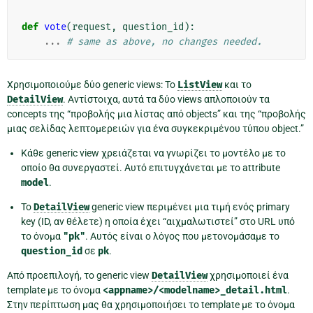
def
vote
(
request
,
question_id
):
...
# same as above, no changes needed.
Χρησιμοποιούμε δύο generic views: Το
ListView
και το
DetailView
. Αντίστοιχα, αυτά τα δύο views απλοποιούν τα
concepts της “προβολής μια λίστας από objects” και της “προβολής
μιας σελίδας λεπτομερειών για ένα συγκεκριμένου τύπου object.”
Κάθε generic view χρειάζεται να γνωρίζει το μοντέλο με το
οποίο θα συνεργαστεί. Αυτό επιτυγχάνεται με το attribute
model
.
Το
DetailView
generic view περιμένει μια τιμή ενός primary
key (ID, αν θέλετε) η οποία έχει “αιχμαλωτιστεί” στο URL υπό
το όνομα
"pk"
. Αυτός είναι ο λόγος που μετονομάσαμε το
question_id
σε
pk
.
Από προεπιλογή, το generic view
DetailView
χρησιμοποιεί ένα
template με το όνομα
<appname>/<modelname>_detail.html
.
Στην περίπτωση μας θα χρησιμοποιήσει το template με το όνομα