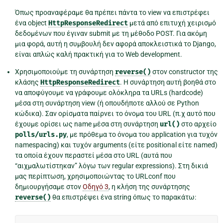
Όπως προαναφέραμε θα πρέπει πάντα το view να επιστρέφει
ένα object
HttpResponseRedirect
μετά από επιτυχή χειρισμό
δεδομένων που έγιναν submit με τη μέθοδο POST. Για ακόμη
μια φορά, αυτή η συμβουλή δεν αφορά αποκλειστικά το Django,
είναι απλώς καλή πρακτική για το Web development.
Χρησιμοποιούμε τη συνάρτηση
reverse()
στον constructor της
κλάσης
HttpResponseRedirect
. Η συνάρτηση αυτή βοηθά στο
να αποφύγουμε να γράφουμε ολόκληρα τα URLs (hardcode)
μέσα στη συνάρτηση view (ή οπουδήποτε αλλού σε Python
κώδικα). Σαν ορίσματα παίρνει το όνομα του URL (π.χ αυτό που
έχουμε ορίσει ως name μέσα στη συνάρτηση
url()
στο αρχείο
polls/urls.py
, με πρόθεμα το όνομα του application για τυχόν
namespacing) και τυχόν arguments (είτε positional είτε named)
τα οποία έχουν περαστεί μέσα στο URL (αυτά που
“αιχμαλωτίστηκαν” λόγω των regular expressions). Στη δικιά
μας περίπτωση, χρησιμοποιώντας το URLconf που
δημιουργήσαμε στον
Οδηγό 3
, η κλήση της συνάρτησης
reverse()
θα επιστρέψει ένα string όπως το παρακάτω: