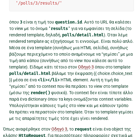
'/polls/3/results/'
όπου
3
είναι η τιμή του
question.id
. Αυτό το URL θα καλέσει
το view με το όνομα
'results'
για να εμφανίσει τη σελίδα (το
rendered template, δηλαδή,
polls/detail.html
). Όταν λέμε
rendered template ας εξηγήσουμε τι εννοούμε. Είναι πολύ απλό.
Μέσα σε ένα template (συνήθως μια HTML σελίδα), συνήθως
βάζουμε περιεχόμενο το οποίο αναμένουμε να “γεμίσει” με μια
τιμή από κάπου (συνήθως από το view που κάλεσε αυτό το
template). Είδαμε κάτι τέτοιο στον
Οδηγό 3
όπου στο template
polls/detail.html
βάλαμε την έκφραση {{ choice.choice_text
}} μέσα σε ένα
<li></li>
HTML element. Αυτή η τιμή θα
“γεμίσει” από το context που θα περάσει το view στο template
(μέσω της
render()
φυσικά). Το context δεν είναι τίποτε άλλο
παρά ένα dictionary όπου τα keys ονομάζονται context variables.
Υπολογίστηκαν κάποιες τιμές στο view και με κάποιον τρόπο
θα πρέπει να περαστούν στο template. Όταν το template γεμίσει
με τις απαραίτητες τιμές τότε έχει γίνει rendered.
Όπως αναφέρθηκε στον
Οδηγό 3
, το
request
είναι ένα object της
κλάσης
HttpRequest
. Για περισσότερες πληροφορίες σχετικά με