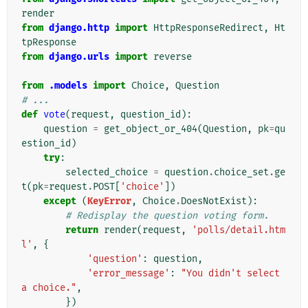
render
from
django.http
import
HttpResponseRedirect
,
Ht
tpResponse
from
django.urls
import
reverse
from
.models
import
Choice
,
Question
# ...
def
vote
(
request
,
question_id
):
question
=
get_object_or_404
(
Question
,
pk
=
qu
estion_id
)
try
:
selected_choice
=
question
.
choice_set
.
ge
t
(
pk
=
request
.
POST
[
'choice'
])
except
(
KeyError
,
Choice
.
DoesNotExist
):
# Redisplay the question voting form.
return
render
(
request
,
'polls/detail.htm
l'
,
{
'question'
:
question
,
'error_message'
:
"You didn't select 
a choice."
,
})