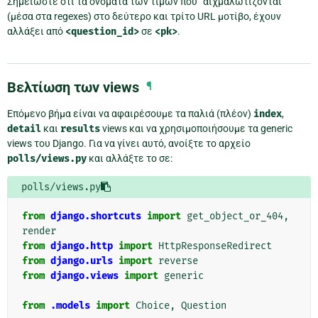
Σημειώστε ότι τα ονόματα των τιμών που “αιχμαλωτίζονται”
(μέσα στα regexes) στο δεύτερο και τρίτο URL μοτίβο, έχουν
αλλάξει από
<question_id>
σε
<pk>
.
Βελτίωση των views
¶
Επόμενο βήμα είναι να αφαιρέσουμε τα παλιά (πλέον)
index
,
detail
και
results
views και να χρησιμοποιήσουμε τα generic
views του Django. Για να γίνει αυτό, ανοίξτε το αρχείο
polls/views.py
και αλλάξτε το σε:
polls/views.py
from
django.shortcuts
import
get_object_or_404
,
render
from
django.http
import
HttpResponseRedirect
from
django.urls
import
reverse
from
django.views
import
generic
from
.models
import
Choice
,
Question