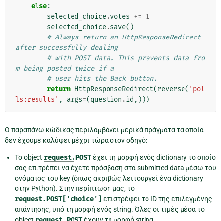
else
:
selected_choice
.
votes
+=
1
selected_choice
.
save
()
# Always return an HttpResponseRedirect 
after successfully dealing
# with POST data. This prevents data fro
m being posted twice if a
# user hits the Back button.
return
HttpResponseRedirect
(
reverse
(
'pol
ls:results'
,
args
=
(
question
.
id
,)))
Ο παραπάνω κώδικας περιλαμβάνει μερικά πράγματα τα οποία
δεν έχουμε καλύψει μέχρι τώρα στον οδηγό:
Το object
request.POST
έχει τη μορφή ενός dictionary το οποίο
σας επιτρέπει να έχετε πρόσβαση στα submitted data μέσω του
ονόματος του key (όπως ακριβώς λειτουργεί ένα dictionary
στην Python). Στην περίπτωση μας, το
request.POST['choice']
επιστρέφει το ID της επιλεγμένης
απάντησης, υπό τη μορφή ενός string. Όλες οι τιμές μέσα το
object
request.POST
έχουν τη μορφή string.