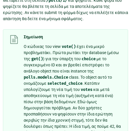
Μεταβείτε στη σελίδα
/polls/1/
και ψηφίστε. Κάθε φορά που
ψηφίζετε θα βλέπετε τη σελίδα με τα αποτελέσματα της
ερώτησης. Αν κάνετε submit τη φόρμα δίχως να επιλέξετε κάποια
απάντηση θα δείτε ένα μήνυμα σφάλματος.
Σημείωση
Ο κώδικας του view
vote()
έχει ένα μικρό
προβληματάκι. Πρώτα ρωτάει την database (μέσω
της
get()
) για την ύπαρξη του
choice
με το
συγκεκριμένο ID και αν βρεθεί επιστρέφει το
ανάλογο object που είναι instance της
polls.models.Choice
class. Το object αυτό το
ονομάζουμε
selected_choice
. Κατόπιν
υπολογίζουμε τη νέα τιμή του
votes
και μετά
αποθηκεύουμε τη νέα τιμή (αυξημένη κατά ένα)
πίσω στην βάση δεδομένων. Εδώ όμως
δημιουργείται πρόβλημα. Αν δύο χρήστες
προσπαθήσουν να ψηφίσουν στην ίδια ερώτηση
ακριβώς την ίδια χρονική στιγμή
, τότε δεν θα
δουλέψει όπως πρέπει: Η ίδια τιμή, ας πούμε 42, θα