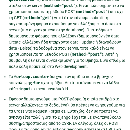
σταλεί στον server (
method="post"
). Είναι πολύ σημαντικό να
χρησιμοποιήσουμε τη μέθοδο POST (
method="post"
) και όχι
τη GET (
method="get"
) γιατί όταν κάνουμε submit τη
συγκεκριμένη φόρμα σκοπεύουμε να αλλάξουμε τα data στο
server (πιο συγκεκριμένα στην database). Οποτεδήποτε
δημιουργείτε φόρμες που αλλάζουν (δημιουργούν νέα data -
Create, αλλάζουν ήδη υπάρχοντα data - Update ή διαγράφουν
data - Delete) τα δεδομένα στον server, τότε καλό είναι να
χρησιμοποιείτε τη μέθοδο POST (
method="post"
). Αυτή η
συμβουλή δεν είναι συγκεκριμένη για το Django. Είνα απλά μια
πολύ καλή πρακτική στο Web development.
Το
forloop.counter
δείχνει τον αριθμό που ο βρόγχος
επανάληψης
for
έχει τρέξει. Αυτό το κάνουμε για να λάβει
κάθε
input
element μοναδικό id.
Εφόσον δημιουργούμε μια POST φόρμα (η οποία επιδρά στο
server αλλάζοντας τα δεδομένα), θα πρέπει να ανησυχούμε για
τα Cross Site Request Forgeries. Ευτυχώς, δεν θα πρέπει να
ανησυχείτε πολύ, γιατί το Django έρχεται με ένα πανεύκολο
σύστημα προστασίας από το CSRF. Εν ολίγοις, όλες οι POST
φόρμες των οποίων τα actions αφορούν εσωτερικά URLs θα