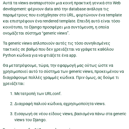
Αυτά τα views αναπαριστούν μια κοινή πρακτική γενικά στο Web
development: φέρνουν data από την database ανάλογα τις
παραμέτρους που εισήχθησαν στο URL, φορτώνουν ένα template
και επιστρέφουν ένα rendered template. Επειδή αυτό είναι τόσο
κοινότυπο, το Django προσφέρει μια συντόμευση, η οποία
ονομάζεται σύστημα “generic views”.
Τα generic views απλοποιούν αυτές τις τόσο συνηθισμένες
τακτικές σε βαθμό που δεν χρειάζεται να γράψετε καθόλου
Python κώδικα για να φτιάξετε ένα app.
Θα μετατρέψουμε, τώρα, την εφαρμογή μας ούτως ώστε να
χρησιμοποιεί αυτό το σύστημα των generic views, προκειμένου να
διαγράψουμε πολλές γραμμές κώδικα. Πριν όμως, ας δούμε τι
χρειάζεται:
Μετατροπή των URLconf.
Διαγραφή παλιού κώδικα, αχρησιμοποίητα views.
Εισαγωγή σε νέου είδους views, βασισμένα πάνω στα generic
views του Django.