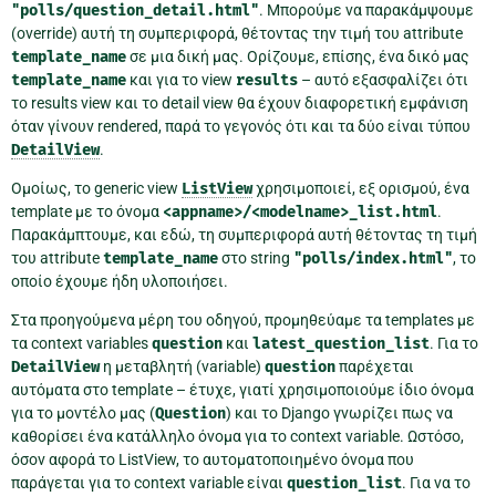
"polls/question_detail.html"
. Μπορούμε να παρακάμψουμε
(override) αυτή τη συμπεριφορά, θέτοντας την τιμή του attribute
template_name
σε μια δική μας. Ορίζουμε, επίσης, ένα δικό μας
template_name
και για το view
results
– αυτό εξασφαλίζει ότι
το results view και το detail view θα έχουν διαφορετική εμφάνιση
όταν γίνουν rendered, παρά το γεγονός ότι και τα δύο είναι τύπου
DetailView
.
Ομοίως, το generic view
ListView
χρησιμοποιεί, εξ ορισμού, ένα
template με το όνομα
<appname>/<modelname>_list.html
.
Παρακάμπτουμε, και εδώ, τη συμπεριφορά αυτή θέτοντας τη τιμή
του attribute
template_name
στο string
"polls/index.html"
, το
οποίο έχουμε ήδη υλοποιήσει.
Στα προηγούμενα μέρη του οδηγού, προμηθεύαμε τα templates με
τα context variables
question
και
latest_question_list
. Για το
DetailView
η μεταβλητή (variable)
question
παρέχεται
αυτόματα στο template – έτυχε, γιατί χρησιμοποιούμε ίδιο όνομα
για το μοντέλο μας (
Question
) και το Django γνωρίζει πως να
καθορίσει ένα κατάλληλο όνομα για το context variable. Ωστόσο,
όσον αφορά το ListView, το αυτοματοποιημένο όνομα που
παράγεται για το context variable είναι
question_list
. Για να το