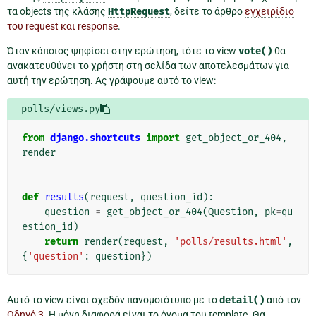
τα objects της κλάσης
HttpRequest
, δείτε το άρθρο
εγχειρίδιο
του request και response
.
Όταν κάποιος ψηφίσει στην ερώτηση, τότε το view
vote()
θα
ανακατευθύνει το χρήστη στη σελίδα των αποτελεσμάτων για
αυτή την ερώτηση. Ας γράψουμε αυτό το view:
polls/views.py
from
django.shortcuts
import
get_object_or_404
,
render
def
results
(
request
,
question_id
):
question
=
get_object_or_404
(
Question
,
pk
=
qu
estion_id
)
return
render
(
request
,
'polls/results.html'
,
{
'question'
:
question
})
Αυτό το view είναι σχεδόν πανομοιότυπο με το
detail()
από τον
Οδηγό 3
. Η μόνη διαφορά είναι το όνομα του template. Θα