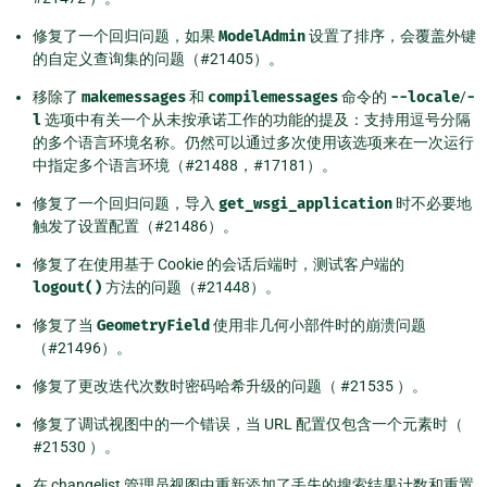
修复了一个回归问题，如果
ModelAdmin
设置了排序，会覆盖外键
的自定义查询集的问题（#21405）。
移除了
makemessages
和
compilemessages
命令的
--locale
/
-
l
选项中有关一个从未按承诺工作的功能的提及：支持用逗号分隔
的多个语言环境名称。仍然可以通过多次使用该选项来在一次运行
中指定多个语言环境（#21488，#17181）。
修复了一个回归问题，导入
get_wsgi_application
时不必要地
触发了设置配置（#21486）。
修复了在使用基于 Cookie 的会话后端时，测试客户端的
logout()
方法的问题（#21448）。
修复了当
GeometryField
使用非几何小部件时的崩溃问题
（#21496）。
修复了更改迭代次数时密码哈希升级的问题（ #21535 ）。
修复了调试视图中的一个错误，当 URL 配置仅包含一个元素时（
#21530 ）。
在 changelist 管理员视图中重新添加了丢失的搜索结果计数和重置