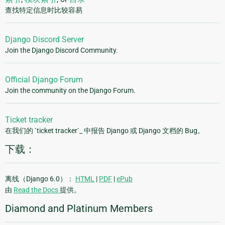
查找特定信息时比较容易
Django Discord Server
Join the Django Discord Community.
Official Django Forum
Join the community on the Django Forum.
Ticket tracker
在我们的 `ticket tracker`_ 中报告 Django 或 Django 文档的 Bug。
下载：
离线（Django 6.0）：
HTML
|
PDF
|
ePub
由
Read the Docs
提供。
Diamond and Platinum Members