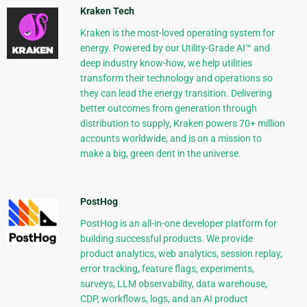
Kraken Tech
Kraken is the most-loved operating system for
energy. Powered by our Utility-Grade AI™ and
deep industry know-how, we help utilities
transform their technology and operations so
they can lead the energy transition. Delivering
better outcomes from generation through
distribution to supply, Kraken powers 70+ million
accounts worldwide, and is on a mission to
make a big, green dent in the universe.
PostHog
PostHog is an all-in-one developer platform for
building successful products. We provide
product analytics, web analytics, session replay,
error tracking, feature flags, experiments,
surveys, LLM observability, data warehouse,
CDP, workflows, logs, and an AI product