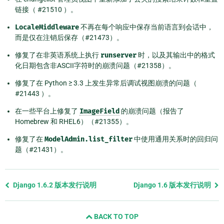
链接（ #21510 ）。
LocaleMiddleware
不再在每个响应中保存当前语言到会话中，
而是仅在注销后保存（#21473）。
修复了在非英语系统上执行
runserver
时，以及其输出中的格式
化日期包含非ASCII字符时的崩溃问题（#21358）。
修复了在 Python ≥ 3.3 上发生异常后调试视图崩溃的问题（
#21443 ）。
在一些平台上修复了
ImageField
的崩溃问题（报告了
Homebrew 和 RHEL6）（#21355）。
修复了在
ModelAdmin.list_filter
中使用通用关系时的回归问
题（#21431）。
Previous
Django 1.6.2 版本发行说明
Django 1.6 版本发行说明
page
and
BACK TO TOP
next