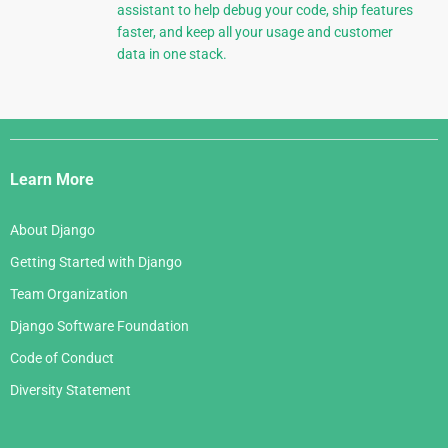
assistant to help debug your code, ship features
faster, and keep all your usage and customer
data in one stack.
Django
Links
Learn More
About Django
Getting Started with Django
Team Organization
Django Software Foundation
Code of Conduct
Diversity Statement