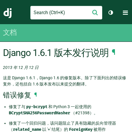
Search
M
提
Django
切换主题
交
文档
Django 1.6.1 版本发行说明
¶
2013 年 12 月 12 日
这是 Django 1.6.1，Django 1.6 的修复版本。除了下面列出的错误修
复外，还包括自 1.6 版本发布以来提交的翻译。
错误修复
¶
修复了与
py-bcrypt
和 Python 3 一起使用的
BCryptSHA256PasswordHasher
（#21398）。
修复了一个回归问题，该问题阻止了具有隐藏的反向管理器
（
related_name
以 '+' 结尾）的
ForeignKey
被用作