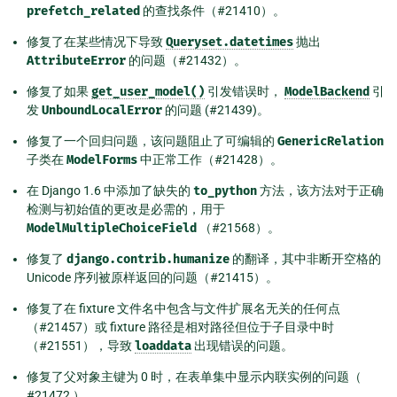
prefetch_related
的查找条件（#21410）。
修复了在某些情况下导致
Queryset.datetimes
抛出
AttributeError
的问题（#21432）。
修复了如果
get_user_model()
引发错误时，
ModelBackend
引
发
UnboundLocalError
的问题 (#21439)。
修复了一个回归问题，该问题阻止了可编辑的
GenericRelation
子类在
ModelForms
中正常工作（#21428）。
在 Django 1.6 中添加了缺失的
to_python
方法，该方法对于正确
检测与初始值的更改是必需的，用于
ModelMultipleChoiceField
（#21568）。
修复了
django.contrib.humanize
的翻译，其中非断开空格的
Unicode 序列被原样返回的问题（#21415）。
修复了在 fixture 文件名中包含与文件扩展名无关的任何点
（#21457）或 fixture 路径是相对路径但位于子目录中时
（#21551），导致
loaddata
出现错误的问题。
修复了父对象主键为 0 时，在表单集中显示内联实例的问题（
#21472 ）。