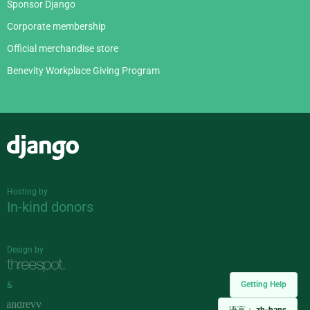
Sponsor Django
Corporate membership
Official merchandise store
Benevity Workplace Giving Program
Django
Hosting by
In-kind donors
Design by
Getting Help
&