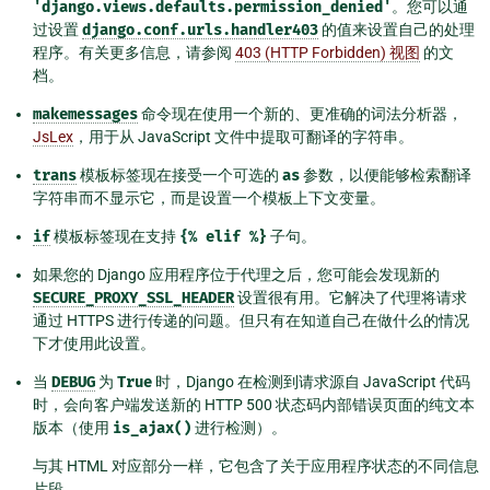
'django.views.defaults.permission_denied'
。您可以通
过设置
django.conf.urls.handler403
的值来设置自己的处理
程序。有关更多信息，请参阅
403 (HTTP Forbidden) 视图
的文
档。
makemessages
命令现在使用一个新的、更准确的词法分析器，
JsLex
，用于从 JavaScript 文件中提取可翻译的字符串。
trans
模板标签现在接受一个可选的
as
参数，以便能够检索翻译
字符串而不显示它，而是设置一个模板上下文变量。
if
模板标签现在支持
{%
elif
%}
子句。
如果您的 Django 应用程序位于代理之后，您可能会发现新的
SECURE_PROXY_SSL_HEADER
设置很有用。它解决了代理将请求
通过 HTTPS 进行传递的问题。但只有在知道自己在做什么的情况
下才使用此设置。
当
DEBUG
为
True
时，Django 在检测到请求源自 JavaScript 代码
时，会向客户端发送新的 HTTP 500 状态码内部错误页面的纯文本
版本（使用
is_ajax()
进行检测）。
与其 HTML 对应部分一样，它包含了关于应用程序状态的不同信息
片段。