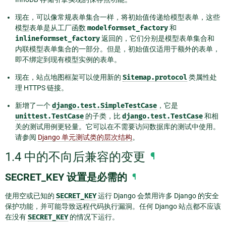
现在，可以像常规表单集合一样，将初始值传递给模型表单，这些
模型表单是从工厂函数
modelformset_factory
和
inlineformset_factory
返回的，它们分别是模型表单集合和
内联模型表单集合的一部分。但是，初始值仅适用于额外的表单，
即不绑定到现有模型实例的表单。
现在，站点地图框架可以使用新的
Sitemap.protocol
类属性处
理 HTTPS 链接。
新增了一个
django.test.SimpleTestCase
，它是
unittest.TestCase
的子类，比
django.test.TestCase
和相
关的测试用例更轻量。它可以在不需要访问数据库的测试中使用。
请参阅
Django 单元测试类的层次结构
。
1.4 中的不向后兼容的变更
¶
SECRET_KEY 设置是必需的
¶
使用空或已知的
SECRET_KEY
运行 Django 会禁用许多 Django 的安全
保护功能，并可能导致远程代码执行漏洞。任何 Django 站点都不应该
在没有
SECRET_KEY
的情况下运行。