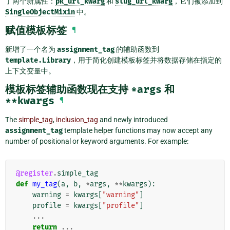
了两个新属性：
pk_url_kwarg
和
slug_url_kwarg
，它们被添加到
SingleObjectMixin
中。
赋值模板标签
¶
新增了一个名为
assignment_tag
的辅助函数到
template.Library
，用于简化创建模板标签并将数据存储在指定的
上下文变量中。
模板标签辅助函数现在支持
*args
和
**kwargs
¶
The
simple_tag
,
inclusion_tag
and newly introduced
assignment_tag
template helper functions may now accept any
number of positional or keyword arguments. For example:
@register
.
simple_tag
def
my_tag
(
a
,
b
,
*
args
,
**
kwargs
):
warning
=
kwargs
[
"warning"
]
profile
=
kwargs
[
"profile"
]
...
return
...