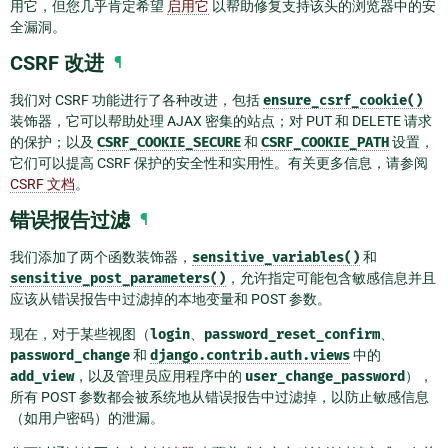
用它，但您几乎肯定希望
启用它
以帮助修复支持该头的浏览器中的安
全漏洞。
CSRF 改进
¶
我们对 CSRF 功能进行了各种改进，包括
ensure_csrf_cookie()
装饰器，它可以帮助处理 AJAX 密集的站点；对 PUT 和 DELETE 请求
的保护；以及
CSRF_COOKIE_SECURE
和
CSRF_COOKIE_PATH
设置，
它们可以提高 CSRF 保护的安全性和实用性。有关更多信息，请参阅
CSRF 文档
。
错误报告过滤
¶
我们添加了两个函数装饰器，
sensitive_variables()
和
sensitive_post_parameters()
，允许指定可能包含敏感信息并且
应该从错误报告中过滤掉的本地变量和 POST 参数。
现在，对于某些视图（
login
、
password_reset_confirm
、
password_change
和
django.contrib.auth.views
中的
add_view
，以及管理员应用程序中的
user_change_password
），
所有 POST 参数都会被系统地从错误报告中过滤掉，以防止敏感信息
（如用户密码）的泄漏。