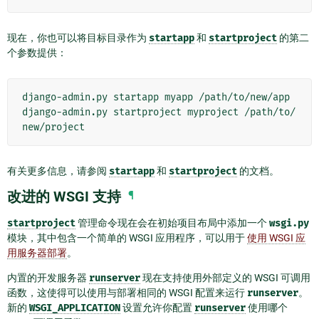
现在，你也可以将目标目录作为
startapp
和
startproject
的第二
个参数提供：
django-admin.py
startapp
myapp
/path/to/new/app

django-admin.py
startproject
myproject
/path/to/
有关更多信息，请参阅
startapp
和
startproject
的文档。
改进的 WSGI 支持
¶
startproject
管理命令现在会在初始项目布局中添加一个
wsgi.py
模块，其中包含一个简单的 WSGI 应用程序，可以用于
使用 WSGI 应
用服务器部署
。
内置的开发服务器
runserver
现在支持使用外部定义的 WSGI 可调用
函数，这使得可以使用与部署相同的 WSGI 配置来运行
runserver
。
新的
WSGI_APPLICATION
设置允许你配置
runserver
使用哪个