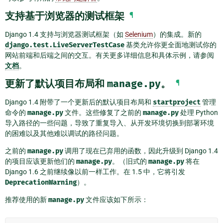
支持基于浏览器的测试框架
¶
Django 1.4 支持与浏览器测试框架（如
Selenium
）的集成。新的
django.test.LiveServerTestCase
基类允许你更全面地测试你的
网站前端和后端之间的交互。有关更多详细信息和具体示例，请参阅
文档
。
更新了默认项目布局和
manage.py
。
¶
Django 1.4 附带了一个更新后的默认项目布局和
startproject
管理
命令的
manage.py
文件。这些修复了之前的
manage.py
处理 Python
导入路径的一些问题，导致了重复导入、从开发环境切换到部署环境
的困难以及其他难以调试的路径问题。
之前的
manage.py
调用了现在已弃用的函数，因此升级到 Django 1.4
的项目应该更新他们的
manage.py
。（旧式的
manage.py
将在
Django 1.6 之前继续像以前一样工作。在 1.5 中，它将引发
DeprecationWarning
）。
推荐使用的新
manage.py
文件应该如下所示：