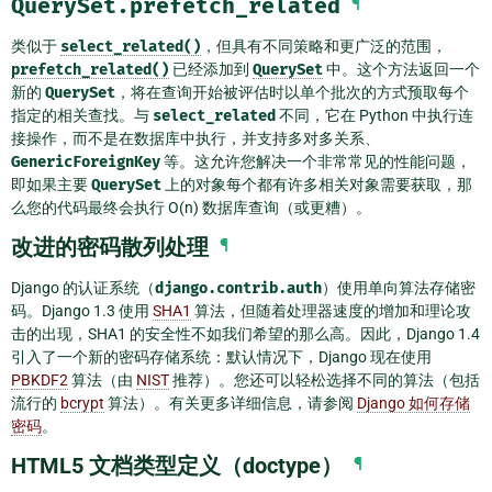
QuerySet.prefetch_related
¶
类似于
select_related()
，但具有不同策略和更广泛的范围，
prefetch_related()
已经添加到
QuerySet
中。这个方法返回一个
新的
QuerySet
，将在查询开始被评估时以单个批次的方式预取每个
指定的相关查找。与
select_related
不同，它在 Python 中执行连
接操作，而不是在数据库中执行，并支持多对多关系、
GenericForeignKey
等。这允许您解决一个非常常见的性能问题，
即如果主要
QuerySet
上的对象每个都有许多相关对象需要获取，那
么您的代码最终会执行 O(n) 数据库查询（或更糟）。
改进的密码散列处理
¶
Django 的认证系统（
django.contrib.auth
）使用单向算法存储密
码。Django 1.3 使用
SHA1
算法，但随着处理器速度的增加和理论攻
击的出现，SHA1 的安全性不如我们希望的那么高。因此，Django 1.4
引入了一个新的密码存储系统：默认情况下，Django 现在使用
PBKDF2
算法（由
NIST
推荐）。您还可以轻松选择不同的算法（包括
流行的
bcrypt
算法）。有关更多详细信息，请参阅
Django 如何存储
密码
。
HTML5 文档类型定义（doctype）
¶