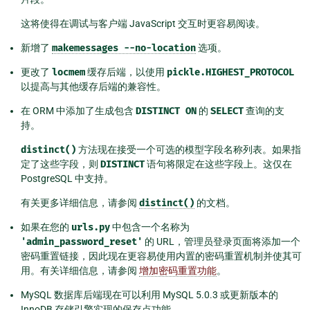
这将使得在调试与客户端 JavaScript 交互时更容易阅读。
新增了
makemessages
--no-location
选项。
更改了
locmem
缓存后端，以使用
pickle.HIGHEST_PROTOCOL
以提高与其他缓存后端的兼容性。
在 ORM 中添加了生成包含
DISTINCT
ON
的
SELECT
查询的支
持。
distinct()
方法现在接受一个可选的模型字段名称列表。如果指
定了这些字段，则
DISTINCT
语句将限定在这些字段上。这仅在
PostgreSQL 中支持。
有关更多详细信息，请参阅
distinct()
的文档。
如果在您的
urls.py
中包含一个名称为
'admin_password_reset'
的 URL，管理员登录页面将添加一个
密码重置链接，因此现在更容易使用内置的密码重置机制并使其可
用。有关详细信息，请参阅
增加密码重置功能
。
MySQL 数据库后端现在可以利用 MySQL 5.0.3 或更新版本的
InnoDB 存储引擎实现的保存点功能。