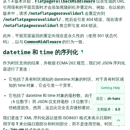
从 1.4 版本开始，
FlatpageFallbackMiddleware
仅在生成的 URL
引用现有的平面页面时才会添加尾随斜杠并重定向。例如，在以前的
版本中，请求
/notaflatpageoravalidurl
会重定向到
/notaflatpageoravalidurl/
，然后会引发 404 错误。现在请求
/notaflatpageoravalidurl
将立即引发 404 错误。
此外，平面页面返回的重定向现在是永久性的（使用 301 状态代
码），以与
CommonMiddleware
的行为一致。
datetime
和
time
的序列化
¶
作为时区支持的结果，并根据 ECMA-262 规范，我们对 JSON 序列化
器进行了更改：
它包括了具有时区感知的 datetime 对象的时区。对于具有时区感
知的 time 对象，它会引发一个异常。
Getting Help
它包括了 datetime 和 time 对象的毫秒数。由于 Python 存储微秒
语言：
zh-hans
（6 位数字）而 JSON 仅支持毫秒（3 位数字），因此仍然存在一
些精度损失。然而，这总比完全丢弃微秒要好。
文档版本：
6.0
我们更改了 XML 序列化器以使用 ISO8601 格式来表示日期时间。使
用字母
T
来分隔日期部分和时间部分，而不是使用空格。时区信息以
格式包含在内。