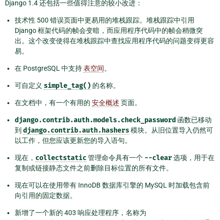
Django 1.4 还包括一些值得注意的较小改进：
技术性 500 错误页面中更易用的堆栈跟踪。堆栈跟踪中引用
Django 框架代码的帧会变暗，而应用程序代码中的帧会稍微突
出。这个改变使得在堆栈跟踪中查找应用程序代码的问题变得更容
易。
在 PostgreSQL 中支持
表空间
。
可自定义
simple_tag()
的名称。
在文档中，有一个有用的
安全概述
页面。
django.contrib.auth.models.check_password
函数已移动
到
django.contrib.auth.hashers
模块。从旧位置导入仍然可
以工作，但您应该更新您的导入语句。
现在，
collectstatic
管理命令具有一个
--clear
选项，用于在
复制或链接静态文件之前删除目标位置的所有文件。
现在可以在使用带有 InnoDB 数据库引擎的 MySQL 时加载包含前
向引用的固定数据。
新增了一个新的 403 响应处理程序，名称为