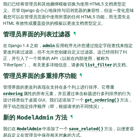
我们已经将管理员和其他捆绑模板切换为使用 HTML5 文档类型定
义。尽管 Django 会小心地保持与旧浏览器的兼容性，但这一变化意味
着您可以在管理员页面中使用所需的任何 HTML5 功能，而无需失去
HTML 有效性或覆盖提供的模板以更改文档类型定义。
管理员界面的列表过滤器
¶
在 Django 1.4 之前，
admin
应用程序允许您通过指定字段查找来指定
更改列表过滤器，但不允许您创建自定义过滤器。这已经得到了纠
正，并引入了一个简单的 API（以前在内部使用，被称为
"FilterSpec"）。有关更多详细信息，请参阅
list_filter
的文档。
管理员界面的多重排序功能
¶
管理界面的更改列表现在支持在多个列上进行排序。它尊重
ordering
属性的所有元素，并且通过单击标题进行多列排序的行为
设计得类似于桌面 GUI。我们还添加了一个
get_ordering()
方法，
用于动态指定排序顺序（即，根据请求的不同情况）。
新的
ModelAdmin
方法
¶
我们在
ModelAdmin
中添加了一个
save_related()
方法，以便更容
易自定义在管理员中保存相关对象的方式。