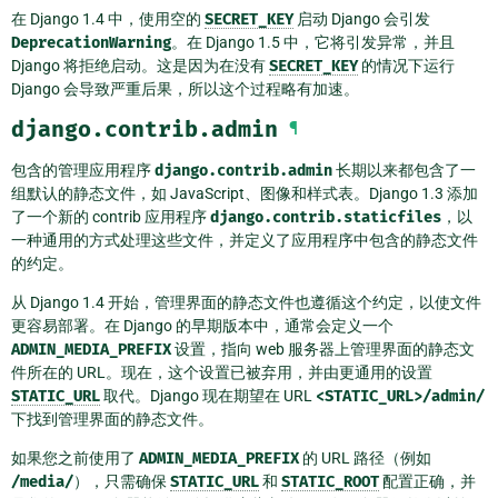
在 Django 1.4 中，使用空的
SECRET_KEY
启动 Django 会引发
DeprecationWarning
。在 Django 1.5 中，它将引发异常，并且
Django 将拒绝启动。这是因为在没有
SECRET_KEY
的情况下运行
Django 会导致严重后果，所以这个过程略有加速。
django.contrib.admin
¶
包含的管理应用程序
django.contrib.admin
长期以来都包含了一
组默认的静态文件，如 JavaScript、图像和样式表。Django 1.3 添加
了一个新的 contrib 应用程序
django.contrib.staticfiles
，以
一种通用的方式处理这些文件，并定义了应用程序中包含的静态文件
的约定。
从 Django 1.4 开始，管理界面的静态文件也遵循这个约定，以使文件
更容易部署。在 Django 的早期版本中，通常会定义一个
ADMIN_MEDIA_PREFIX
设置，指向 web 服务器上管理界面的静态文
件所在的 URL。现在，这个设置已被弃用，并由更通用的设置
STATIC_URL
取代。Django 现在期望在 URL
<STATIC_URL>/admin/
下找到管理界面的静态文件。
如果您之前使用了
ADMIN_MEDIA_PREFIX
的 URL 路径（例如
/media/
），只需确保
STATIC_URL
和
STATIC_ROOT
配置正确，并