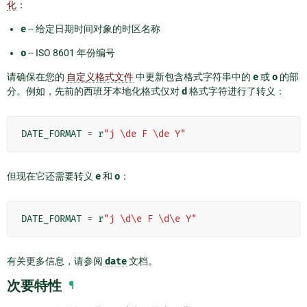
化
：
e
-- 给定日期时间对象的时区名称
o
-- ISO 8601 年份编号
请确保在您的
自定义格式文件
中更新包含格式字符串中的
e
或
o
的部
分。例如，先前的西班牙本地化格式仅对
d
格式字符进行了转义：
DATE_FORMAT
=
r
"j \de F \de Y"
但现在它还需要转义
e
和
o
：
DATE_FORMAT
=
r
"j \d\e F \d\e Y"
有关更多信息，请参阅
date
文档。
次要特性
¶