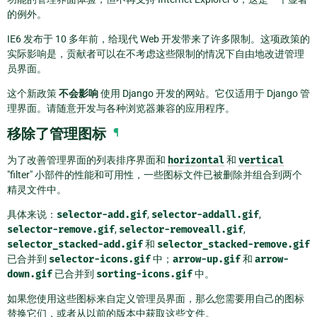
的例外。
IE6 发布于 10 多年前，给现代 Web 开发带来了许多限制。这项政策的
实际影响是，贡献者可以在不考虑这些限制的情况下自由地改进管理
员界面。
这个新政策
不会影响
使用 Django 开发的网站。它仅适用于 Django 管
理界面。请随意开发与各种浏览器兼容的应用程序。
移除了管理图标
¶
为了改善管理界面的列表排序界面和
horizontal
和
vertical
"filter" 小部件的性能和可用性，一些图标文件已被删除并组合到两个
精灵文件中。
具体来说：
selector-add.gif
,
selector-addall.gif
,
selector-remove.gif
,
selector-removeall.gif
,
selector_stacked-add.gif
和
selector_stacked-remove.gif
已合并到
selector-icons.gif
中；
arrow-up.gif
和
arrow-
down.gif
已合并到
sorting-icons.gif
中。
如果您使用这些图标来自定义管理员界面，那么您需要用自己的图标
替换它们，或者从以前的版本中获取这些文件。