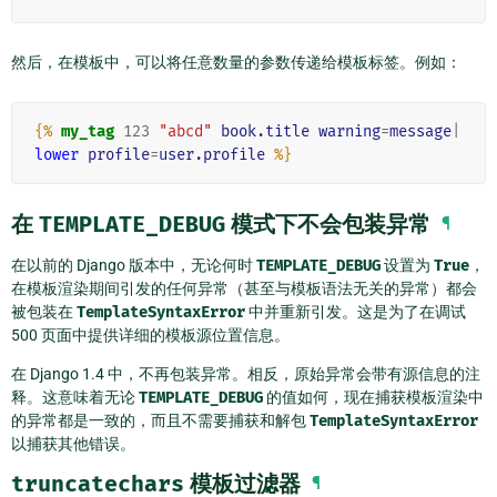
然后，在模板中，可以将任意数量的参数传递给模板标签。例如：
{%
my_tag
123
"abcd"
book.title
warning
=
message
|
lower
profile
=
user.profile
%}
在
TEMPLATE_DEBUG
模式下不会包装异常
¶
在以前的 Django 版本中，无论何时
TEMPLATE_DEBUG
设置为
True
，
在模板渲染期间引发的任何异常（甚至与模板语法无关的异常）都会
被包装在
TemplateSyntaxError
中并重新引发。这是为了在调试
500 页面中提供详细的模板源位置信息。
在 Django 1.4 中，不再包装异常。相反，原始异常会带有源信息的注
释。这意味着无论
TEMPLATE_DEBUG
的值如何，现在捕获模板渲染中
的异常都是一致的，而且不需要捕获和解包
TemplateSyntaxError
以捕获其他错误。
truncatechars
模板过滤器
¶