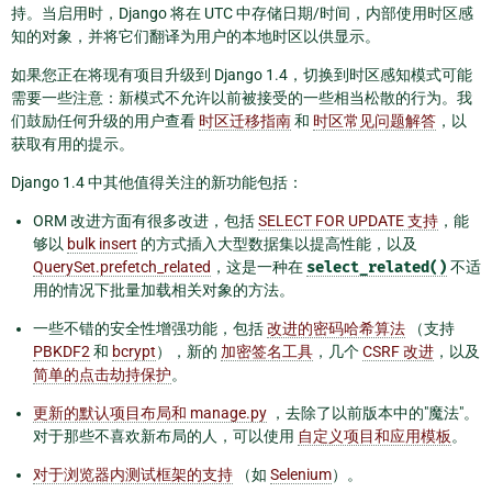
持。当启用时，Django 将在 UTC 中存储日期/时间，内部使用时区感
知的对象，并将它们翻译为用户的本地时区以供显示。
如果您正在将现有项目升级到 Django 1.4，切换到时区感知模式可能
需要一些注意：新模式不允许以前被接受的一些相当松散的行为。我
们鼓励任何升级的用户查看
时区迁移指南
和
时区常见问题解答
，以
获取有用的提示。
Django 1.4 中其他值得关注的新功能包括：
ORM 改进方面有很多改进，包括
SELECT FOR UPDATE 支持
，能
够以
bulk insert
的方式插入大型数据集以提高性能，以及
QuerySet.prefetch_related
，这是一种在
select_related()
不适
用的情况下批量加载相关对象的方法。
一些不错的安全性增强功能，包括
改进的密码哈希算法
（支持
PBKDF2
和
bcrypt
），新的
加密签名工具
，几个
CSRF 改进
，以及
简单的点击劫持保护
。
更新的默认项目布局和 manage.py
，去除了以前版本中的"魔法"。
对于那些不喜欢新布局的人，可以使用
自定义项目和应用模板
。
对于浏览器内测试框架的支持
（如
Selenium
）。