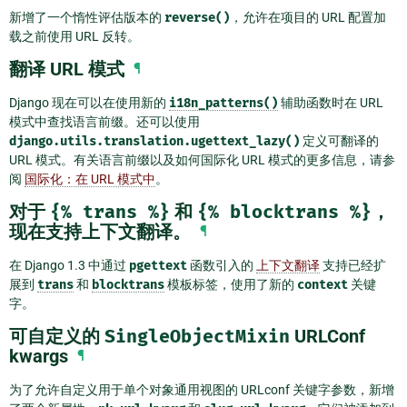
新增了一个惰性评估版本的
reverse()
，允许在项目的 URL 配置加
载之前使用 URL 反转。
翻译 URL 模式
¶
Django 现在可以在使用新的
i18n_patterns()
辅助函数时在 URL
模式中查找语言前缀。还可以使用
django.utils.translation.ugettext_lazy()
定义可翻译的
URL 模式。有关语言前缀以及如何国际化 URL 模式的更多信息，请参
阅
国际化：在 URL 模式中
。
对于
{%
trans
%}
和
{%
blocktrans
%}
，
现在支持上下文翻译。
¶
在 Django 1.3 中通过
pgettext
函数引入的
上下文翻译
支持已经扩
展到
trans
和
blocktrans
模板标签，使用了新的
context
关键
字。
可自定义的
SingleObjectMixin
URLConf
kwargs
¶
为了允许自定义用于单个对象通用视图的 URLconf 关键字参数，新增