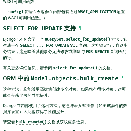
WSGI 可调用函数。
（
runfcgi
管理命令也会在内部包装通过
WSGI_APPLICATION
配置
的 WSGI 可调用函数。）
SELECT
FOR
UPDATE
支持
¶
Django 1.4 包含了一个
QuerySet.select_for_update()
方法，它
生成一个
SELECT
...
FOR
UPDATE
SQL 查询。这将锁定行，直到事
务结束，这意味着其他事务无法修改或删除与
FOR
UPDATE
查询匹配
的行。
有关更多详细信息，请参阅
select_for_update()
的文档。
ORM 中的
Model.objects.bulk_create
¶
这种方法让您能够更高效地创建多个对象。如果您有很多对象，这可
能会带来显著的性能提升。
Django 在内部使用了这种方法，这意味着某些操作（如测试套件的数
据库设置）因此也获得了性能提升。
请查看
bulk_create()
文档以获取更多信息。