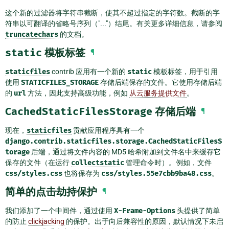
这个新的过滤器将字符串截断，使其不超过指定的字符数。截断的字
符串以可翻译的省略号序列（"..."）结尾。有关更多详细信息，请参阅
truncatechars
的文档。
static
模板标签
¶
staticfiles
contrib 应用有一个新的
static
模板标签，用于引用
使用
STATICFILES_STORAGE
存储后端保存的文件。它使用存储后端
的
url
方法，因此支持高级功能，例如
从云服务提供文件
。
CachedStaticFilesStorage
存储后端
¶
现在，
staticfiles
贡献应用程序具有一个
django.contrib.staticfiles.storage.CachedStaticFilesS
torage
后端，通过将文件内容的 MD5 哈希附加到文件名中来缓存它
保存的文件（在运行
collectstatic
管理命令时）。例如，文件
css/styles.css
也将保存为
css/styles.55e7cbb9ba48.css
。
简单的点击劫持保护
¶
我们添加了一个中间件，通过使用
X-Frame-Options
头提供了简单
的防止
clickjacking
的保护。出于向后兼容性的原因，默认情况下未启