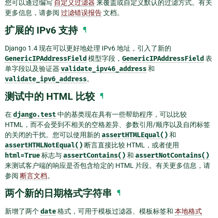
您可以通过编写
自定义过滤器
来覆盖或自定义默认的过滤方式。有关
更多信息，请参阅
过滤错误报告
文档。
扩展的 IPv6 支持
¶
Django 1.4 现在可以更好地处理 IPv6 地址，引入了新的
GenericIPAddressField
模型字段，
GenericIPAddressField
表
单字段以及验证器
validate_ipv46_address
和
validate_ipv6_address
。
测试中的 HTML 比较
¶
在
django.test
中的基类现在具有一些帮助程序，可以比较
HTML，而不会受到不相关的空格差异、参数引用/顺序以及自闭标签
的关闭的干扰。您可以使用新的
assertHTMLEqual()
和
assertHTMLNotEqual()
断言直接比较 HTML，或者使用
html=True
标志与
assertContains()
和
assertNotContains()
来测试客户端的响应是否包含给定的 HTML 片段。有关更多信息，请
参阅
断言文档
。
两个新的日期格式字符串
¶
新增了两个
date
格式，可用于模板过滤器、模板标签和
本地格式