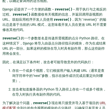
配，以确定要调用的适当视图。
Django 还提供了一个方便的函数 --
reverse()
-- 用于执行与之相反的
过程。
reverse()
函数接收有关视图的信息，并返回调用该视图的
URL。鼓励应用程序开发人员使用
reverse()
，因为``reverse()`` 的输
出总是基于当前的 URL 模式，这意味着开发人员在更改 URL 时不需要
修改其他代码。
reverse()
的一个参数签名是传递所需视图的点分 Python 路径。在
这种情况下，Django 将导入由该点分路径指示的模块，作为生成结果
URL 的一部分。如果这样的模块在导入时具有副作用，那么这些副作
用将会发生。
因此，在满足以下条件时，攻击者可能导致意外的代码执行：
存在一个或多个视图，它们根据用户输入构建 URL（通常是查
询字符串中的“next”参数，指示在操作成功完成后重定向到哪
里）。
攻击者知道服务器的 Python 导入路径上存在一个或多个模块，
在导入时执行具有副作用的代码。
为了解决这个问题，
reverse()
现在将只接受并导入基于项目的
URL
模式配置
中列出的包含视图的模块的点分路径，以确保只有开发人员