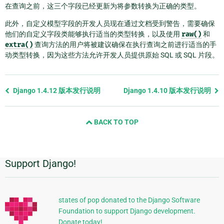
在查询之前，这三个字段已经更新为将参数转换为正确的类型。
此外，自定义模型字段的开发人员现在通过文档受到警告，需要确保
他们的自定义字段类能够执行适当的类型转换，以及使用
raw()
和
extra()
查询方法的用户将被建议确保在执行查询之前进行适当的手
动类型转换，因为这些方法允许开发人员提供原始 SQL 或 SQL 片段。
Previous
Django 1.4.12 版本发行说明
Django 1.4.10 版本发行说明
page
and
BACK TO TOP
next
page
Support Django!
附
加
信
states of pop donated to the Django Software
Foundation to support Django development.
息
Donate today!