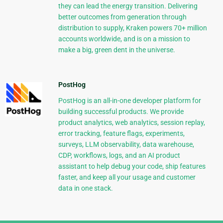
they can lead the energy transition. Delivering
better outcomes from generation through
distribution to supply, Kraken powers 70+ million
accounts worldwide, and is on a mission to
make a big, green dent in the universe.
PostHog
PostHog is an all-in-one developer platform for
building successful products. We provide
product analytics, web analytics, session replay,
error tracking, feature flags, experiments,
surveys, LLM observability, data warehouse,
CDP, workflows, logs, and an AI product
assistant to help debug your code, ship features
faster, and keep all your usage and customer
data in one stack.