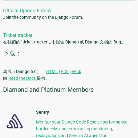
Official Django Forum
Join the community on the Django Forum.
Ticket tracker
在我们的 `ticket tracker`_ 中报告 Django 或 Django 文档的 Bug。
下载：
离线（Django 6.0）：
HTML
|
PDF
|
ePub
由
Read the Docs
提供。
Diamond and Platinum Members
Sentry
Monitor your Django Code Resolve performance
bottlenecks and errors using monitoring,
replays, logs and Seer an AI agent for