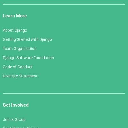
Django
Links
Learn More
About Django
Getting Started with Django
Team Organization
Django Software Foundation
Code of Conduct
Diversity Statement
Get Involved
Join a Group