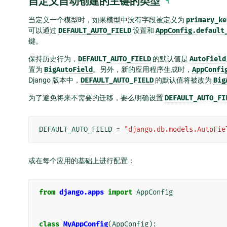
自定义自动创建的主键的类型
¶
当定义一个模型时，如果模型中没有字段被定义为
primary_ke
可以通过
DEFAULT_AUTO_FIELD
设置和
AppConfig.default
键。
保持历史行为，
DEFAULT_AUTO_FIELD
的默认值是
AutoField
置为
BigAutoField
。另外，新的应用程序生成时，
AppConfi
Django 版本中，
DEFAULT_AUTO_FIELD
的默认值将被改为
Big
为了避免将来不需要的迁移，要么明确设置
DEFAULT_AUTO_FI
DEFAULT_AUTO_FIELD
=
"django.db.models.AutoFie
或在每个应用的基础上进行配置：
from
django.apps
import
AppConfig
class
MyAppConfig
(
AppConfig
):