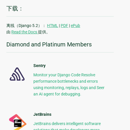
下载：
离线（Django 5.2）：
HTML
|
PDF
|
ePub
由
Read the Docs
提供。
Diamond and Platinum Members
Sentry
Monitor your Django Code Resolve
performance bottlenecks and errors
using monitoring, replays, logs and Seer
an AI agent for debugging.
JetBrains
JetBrains delivers intelligent software