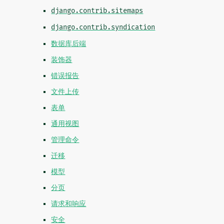
django.contrib.sitemaps
django.contrib.syndication
数据库后端
装饰器
错误报告
文件上传
表单
通用视图
管理命令
迁移
模型
分页
请求和响应
安全