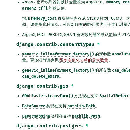
Argon2 密码散列器的默认变量改为 Argon2id。
memory_cos
argon2-cffi
的默认值。
增加
memory_cost
将所需的内存从 512KB 推到 100
题。如果是这种情况，可以对现有的散列器进行子类化以覆
Argon2, MD5, PBKDF2, SHA-1 密码散列器的默认盐熵从 71
django.contrib.contenttypes
¶
generic_inlineformset_factory()
的新参数
absolut
量。更多细节请参见
限制实例化表单的最大数量
。
generic_inlineformset_factory()
的新参数
can_del
can_delete_extra
。
django.contrib.gis
¶
GDALRaster.transform()
方法现在支持
SpatialRefere
DataSource
类现在支持
pathlib.Path
。
LayerMapping
类现在支持
pathlib.Path
。
django.contrib.postgres
¶