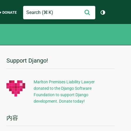
Search
提
♥ DONATE
切换主题（
交
Support Django!
附
加
信
Marlton Premises Liability Lawyer
donated to the Django Software
息
Foundation to support Django
development. Donate today!
内容