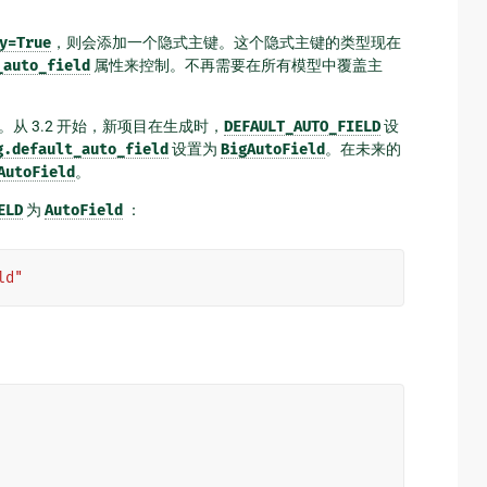
y=True
，则会添加一个隐式主键。这个隐式主键的类型现在
_auto_field
属性来控制。不再需要在所有模型中覆盖主
。从 3.2 开始，新项目在生成时，
DEFAULT_AUTO_FIELD
设
g.default_auto_field
设置为
BigAutoField
。在未来的
AutoField
。
ELD
为
AutoField
：
ld"