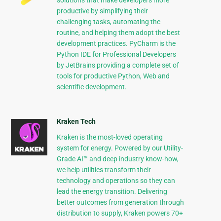
solutions that make developers more
productive by simplifying their
challenging tasks, automating the
routine, and helping them adopt the best
development practices. PyCharm is the
Python IDE for Professional Developers
by JetBrains providing a complete set of
tools for productive Python, Web and
scientific development.
Kraken Tech
Kraken is the most-loved operating
system for energy. Powered by our Utility-
Grade AI™ and deep industry know-how,
we help utilities transform their
technology and operations so they can
lead the energy transition. Delivering
better outcomes from generation through
distribution to supply, Kraken powers 70+