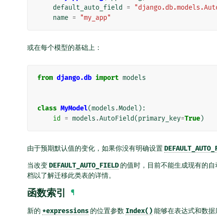
default_auto_field
=
"django.db.models.Aut
name
=
"my_app"
或在每个模型的基础上：
from
django.db
import
models
class
MyModel
(
models
.
Model
):
id
=
models
.
AutoField
(
primary_key
=
True
)
由于预期默认值的变化，如果你没有明确设置
DEFAULT_AUTO_
当改变
DEFAULT_AUTO_FIELD
的值时，目前不能生成现有的自
档以了解迁移此类表的详情。
函数索引
¶
新的
*expressions
的位置参数
Index()
能够在表达式和数据