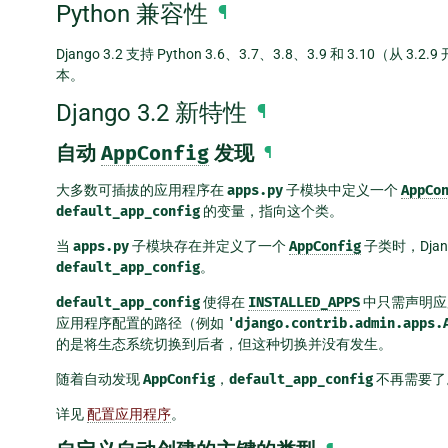
Python 兼容性
¶
Django 3.2 支持 Python 3.6、3.7、3.8、3.9 和 3.10（从 3.
本。
Django 3.2 新特性
¶
自动
AppConfig
发现
¶
大多数可插拔的应用程序在
apps.py
子模块中定义一个
AppCo
default_app_config
的变量，指向这个类。
当
apps.py
子模块存在并定义了一个
AppConfig
子类时，Dja
default_app_config
。
default_app_config
使得在
INSTALLED_APPS
中只需声明应
应用程序配置的路径（例如
'django.contrib.admin.apps.
的是将生态系统切换到后者，但这种切换并没有发生。
随着自动发现
AppConfig
，
default_app_config
不再需要了
详见
配置应用程序
。