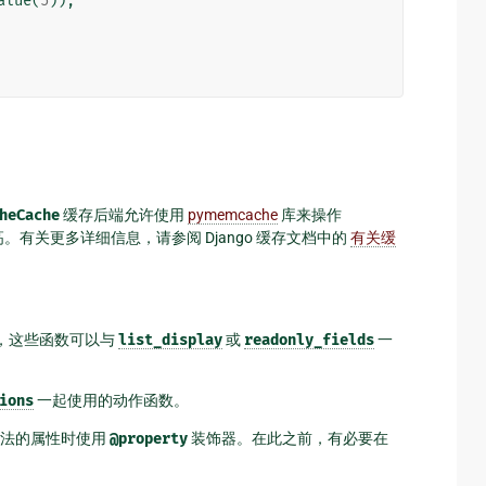
alue
(
5
)),
heCache
缓存后端允许使用
pymemcache
库来操作
更高。有关更多详细信息，请参阅 Django 缓存文档中的
有关缓
，这些函数可以与
list_display
或
readonly_fields
一
ions
一起使用的动作函数。
方法的属性时使用
@property
装饰器。在此之前，有必要在