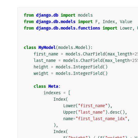
from
django.db
import
models
from
django.db.models
import
F
,
Index
,
Value
from
django.db.models.functions
import
Lower
,
class
MyModel
(
models
.
Model
):
first_name
=
models
.
CharField
(
max_length
=
2
last_name
=
models
.
CharField
(
max_length
=
25
height
=
models
.
IntegerField
()
weight
=
models
.
IntegerField
()
class
Meta
:
indexes
=
[
Index
(
Lower
(
"first_name"
),
Upper
(
"last_name"
)
.
desc
(),
name
=
"first_last_name_idx"
,
),
Index
(