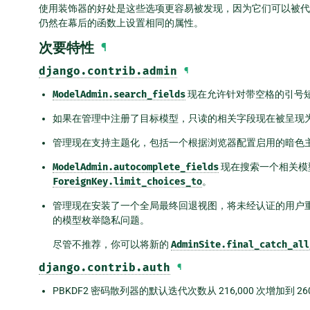
使用装饰器的好处是这些选项更容易被发现，因为它们可以被代
仍然在幕后的函数上设置相同的属性。
次要特性
¶
django.contrib.admin
¶
ModelAdmin.search_fields
现在允许针对带空格的引号
如果在管理中注册了目标模型，只读的相关字段现在被呈现
管理现在支持主题化，包括一个根据浏览器配置启用的暗色
ModelAdmin.autocomplete_fields
现在搜索一个相关模
ForeignKey.limit_choices_to
。
管理现在安装了一个全局最终回退视图，将未经认证的用户重
的模型枚举隐私问题。
尽管不推荐，你可以将新的
AdminSite.final_catch_all
django.contrib.auth
¶
PBKDF2 密码散列器的默认迭代次数从 216,000 次增加到 260