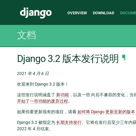
Main
Django
OVERVIEW
DOWNLOAD
DOCUME
navigation
文档
Django 3.2 版本发行说明
¶
2021 年 4 月 6 日
欢迎来到 Django 3.2 版本！
这些发行说明涵盖了
新功能
，以及一些
向后不兼容的变化
，当你
开始了一些功能的废弃过程
。
如果你要更新现有的项目，请看
如何将 Django 更新至新的版本
Django 3.2 被指定为
长期支持发行
。它将在发行后至少三年内获得安
2022 年 4 月结束。