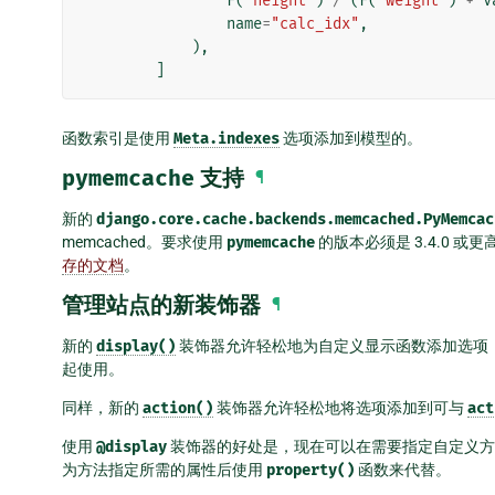
F
(
"height"
)
/
(
F
(
"weight"
)
+
V
name
=
"calc_idx"
,
),
]
函数索引是使用
Meta.indexes
选项添加到模型的。
pymemcache
支持
¶
新的
django.core.cache.backends.memcached.PyMemcac
memcached。要求使用
pymemcache
的版本必须是 3.4.0 或
存的文档
。
管理站点的新装饰器
¶
新的
display()
装饰器允许轻松地为自定义显示函数添加选项
起使用。
同样，新的
action()
装饰器允许轻松地将选项添加到可与
act
使用
@display
装饰器的好处是，现在可以在需要指定自定义
为方法指定所需的属性后使用
property()
函数来代替。