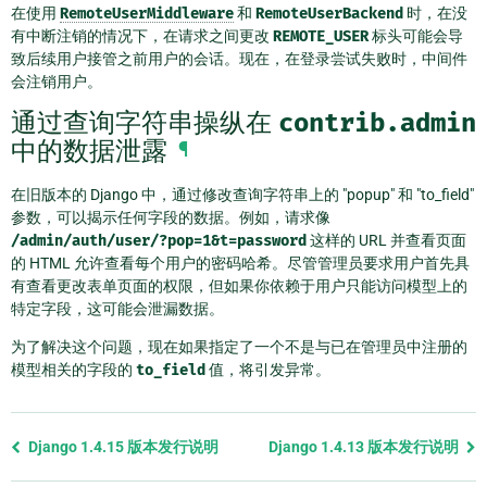
在使用
RemoteUserMiddleware
和
RemoteUserBackend
时，在没
有中断注销的情况下，在请求之间更改
REMOTE_USER
标头可能会导
致后续用户接管之前用户的会话。现在，在登录尝试失败时，中间件
会注销用户。
通过查询字符串操纵在
contrib.admin
中的数据泄露
¶
在旧版本的 Django 中，通过修改查询字符串上的 "popup" 和 "to_field"
参数，可以揭示任何字段的数据。例如，请求像
/admin/auth/user/?pop=1&t=password
这样的 URL 并查看页面
的 HTML 允许查看每个用户的密码哈希。尽管管理员要求用户首先具
有查看更改表单页面的权限，但如果你依赖于用户只能访问模型上的
特定字段，这可能会泄漏数据。
为了解决这个问题，现在如果指定了一个不是与已在管理员中注册的
模型相关的字段的
to_field
值，将引发异常。
Previous
Django 1.4.15 版本发行说明
Django 1.4.13 版本发行说明
page