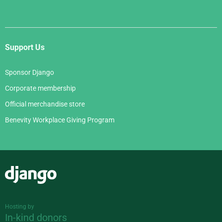
Support Us
Sponsor Django
Corporate membership
Official merchandise store
Benevity Workplace Giving Program
Django
Hosting by
In-kind donors