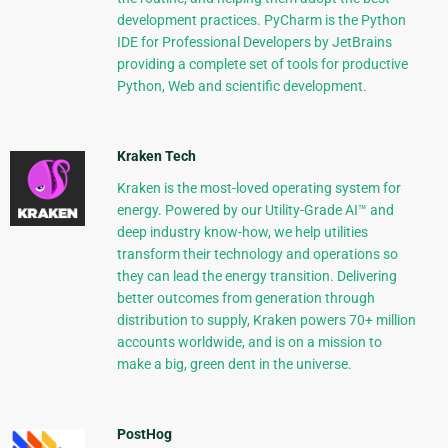
development practices. PyCharm is the Python
IDE for Professional Developers by JetBrains
providing a complete set of tools for productive
Python, Web and scientific development.
Kraken Tech
Kraken is the most-loved operating system for
energy. Powered by our Utility-Grade AI™ and
deep industry know-how, we help utilities
transform their technology and operations so
they can lead the energy transition. Delivering
better outcomes from generation through
distribution to supply, Kraken powers 70+ million
accounts worldwide, and is on a mission to
make a big, green dent in the universe.
PostHog