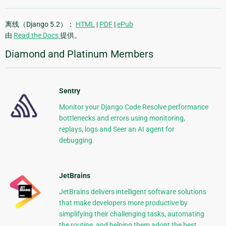
离线（Django 5.2）：
HTML
|
PDF
|
ePub
由
Read the Docs
提供。
Diamond and Platinum Members
Sentry
Monitor your Django Code Resolve performance
bottlenecks and errors using monitoring,
replays, logs and Seer an AI agent for
debugging.
JetBrains
JetBrains delivers intelligent software solutions
that make developers more productive by
simplifying their challenging tasks, automating
the routine, and helping them adopt the best