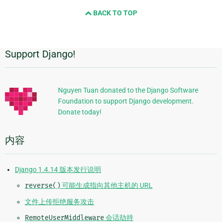
and
BACK TO TOP
next
page
Support Django!
附
加
信
Nguyen Tuan donated to the Django Software
Foundation to support Django development.
息
Donate today!
内容
Django 1.4.14 版本发行说明
reverse()
可能生成指向其他主机的 URL
文件上传拒绝服务攻击
RemoteUserMiddleware
会话劫持