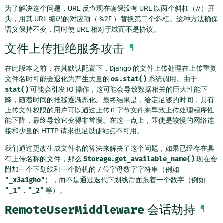
为了解决这个问题，URL 反查现在确保没有 URL 以两个斜杠（//）开
头，用其 URL 编码的对应项（ %2F ）替换第二个斜杠。这种方法确保
语义保持不变，同时使 URL 相对于域而不是协议。
文件上传拒绝服务攻击
¶
在此版本之前，在其默认配置下，Django 的文件上传处理在上传重复
文件名时可能会退化为产生大量的
os.stat()
系统调用。由于
stat()
可能会引发 IO 操作，这可能会导致数据相关的巨大性能下
降，随着时间的推移逐渐恶化。最终结果是，给定足够的时间，具有
上传文件权限的用户可以通过上传 0 字节文件来导致上传处理程序性
能下降，最终导致它变得非常慢。在这一点上，即使是较慢的网络连
接和少量的 HTTP 请求也足以使站点不可用。
我们通过更改生成文件名的算法来解决了这个问题，如果已经存在具
有上传名称的文件，那么
Storage.get_available_name()
现在会
附加一个下划线和一个随机的 7 位字母数字字符串（例如
"_x3a1gho"
），而不是通过迭代下划线后面跟着一个数字（例如
"_1"
，
"_2"
等）。
RemoteUserMiddleware
会话劫持
¶