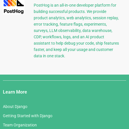
PostHog is an all-in-one developer platform for
building successful products. We provide
product analytics, web analytics, session replay,
error tracking, feature flags, experiments,
surveys, LLM observability, data warehouse,
CDP, workflows, logs, and an AI product
assistant to help debug your code, ship features
faster, and keep all your usage and customer
data in one stack.
Django
Links
Learn More
About Django
Getting Started with Django
Team Organization