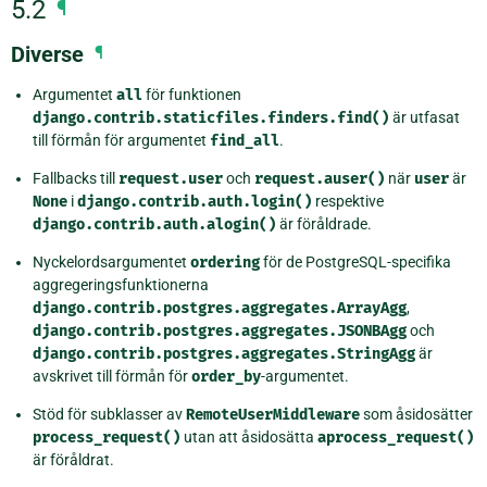
5.2
¶
Diverse
¶
Argumentet
all
för funktionen
django.contrib.staticfiles.finders.find()
är utfasat
till förmån för argumentet
find_all
.
Fallbacks till
request.user
och
request.auser()
när
user
är
None
i
django.contrib.auth.login()
respektive
django.contrib.auth.alogin()
är föråldrade.
Nyckelordsargumentet
ordering
för de PostgreSQL-specifika
aggregeringsfunktionerna
django.contrib.postgres.aggregates.ArrayAgg
,
django.contrib.postgres.aggregates.JSONBAgg
och
django.contrib.postgres.aggregates.StringAgg
är
avskrivet till förmån för
order_by
-argumentet.
Stöd för subklasser av
RemoteUserMiddleware
som åsidosätter
process_request()
utan att åsidosätta
aprocess_request()
är föråldrat.