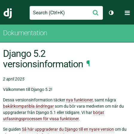
Search
M
Skicka
Django
Växla tem
Dokumentation
Django 5.2
versionsinformation
¶
2 april 2025
Välkommen till Django 5.2!
Dessa versionsinformation täcker
nya funktioner
, samt några
bakåtkompatibla ändringar
som du bör vara medveten om när du
uppgraderar från Django 5.1 eller tidigare. Vi har
börjat
utfasningsprocessen för vissa funktioner
.
Se guiden
Så här uppgraderar du Django till en nyare version
om du