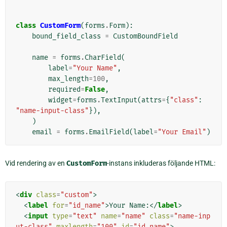
class
CustomForm
(
forms
.
Form
):
bound_field_class
=
CustomBoundField
name
=
forms
.
CharField
(
label
=
"Your Name"
,
max_length
=
100
,
required
=
False
,
widget
=
forms
.
TextInput
(
attrs
=
{
"class"
:
"name-input-class"
}),
)
email
=
forms
.
EmailField
(
label
=
"Your Email"
)
Vid rendering av en
CustomForm
-instans inkluderas följande HTML:
<
div
class
=
"custom"
>
<
label
for
=
"id_name"
>
Your Name:
</
label
>
<
input
type
=
"text"
name
=
"name"
class
=
"name-inp
ut-class"
maxlength
=
"100"
id
=
"id_name"
>