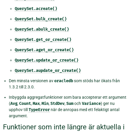
QuerySet.acreate()
QuerySet.bulk_create()
QuerySet.abulk_create()
QuerySet.get_or_create()
QuerySet.aget_or_create()
QuerySet.update_or_create()
QuerySet.aupdate_or_create()
Den minsta versionen av
oracledb
som stöds har ökats från
1.3.2 till 2.3.0.
Inbyggda aggregatfunktioner som bara accepterar ett argument
(
Avg
,
Count
,
Max
,
Min
,
StdDev
,
Sum
och
Variance
) ger nu
upphov till
TypeError
när de anropas med ett felaktigt antal
argument.
Funktioner som inte längre är aktuella i