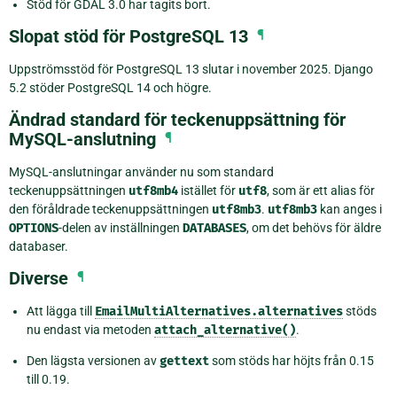
Stöd för GDAL 3.0 har tagits bort.
Slopat stöd för PostgreSQL 13
¶
Uppströmsstöd för PostgreSQL 13 slutar i november 2025. Django
5.2 stöder PostgreSQL 14 och högre.
Ändrad standard för teckenuppsättning för
MySQL-anslutning
¶
MySQL-anslutningar använder nu som standard
teckenuppsättningen
utf8mb4
istället för
utf8
, som är ett alias för
den föråldrade teckenuppsättningen
utf8mb3
.
utf8mb3
kan anges i
OPTIONS
-delen av inställningen
DATABASES
, om det behövs för äldre
databaser.
Diverse
¶
Att lägga till
EmailMultiAlternatives.alternatives
stöds
nu endast via metoden
attach_alternative()
.
Den lägsta versionen av
gettext
som stöds har höjts från 0.15
till 0.19.