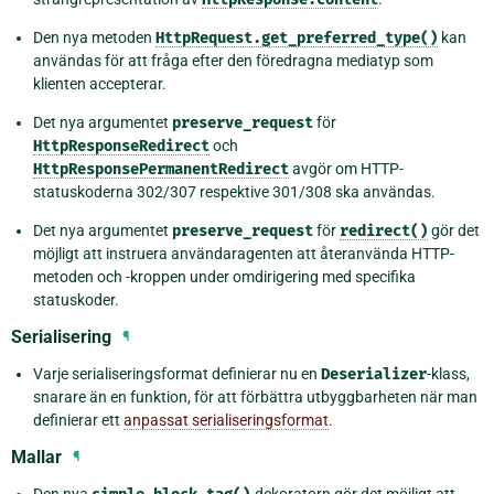
Den nya metoden
HttpRequest.get_preferred_type()
kan
användas för att fråga efter den föredragna mediatyp som
klienten accepterar.
Det nya argumentet
preserve_request
för
HttpResponseRedirect
och
HttpResponsePermanentRedirect
avgör om HTTP-
statuskoderna 302/307 respektive 301/308 ska användas.
Det nya argumentet
preserve_request
för
redirect()
gör det
möjligt att instruera användaragenten att återanvända HTTP-
metoden och -kroppen under omdirigering med specifika
statuskoder.
Serialisering
¶
Varje serialiseringsformat definierar nu en
Deserializer
-klass,
snarare än en funktion, för att förbättra utbyggbarheten när man
definierar ett
anpassat serialiseringsformat
.
Mallar
¶