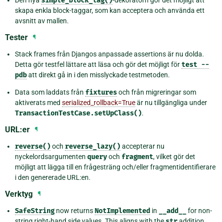
Den nya
simple_block_tag()
-dekoratorn gör det möjligt att
skapa enkla block-taggar, som kan acceptera och använda ett
avsnitt av mallen.
Tester
¶
Stack frames från Djangos anpassade assertions är nu dolda.
Detta gör testfel lättare att läsa och gör det möjligt för
test
--
pdb
att direkt gå in i den misslyckade testmetoden.
Data som laddats från
fixtures
och från migreringar som
aktiverats med
serialized_rollback=True
är nu tillgängliga under
TransactionTestCase.setUpClass()
.
URL:er
¶
reverse()
och
reverse_lazy()
accepterar nu
nyckelordsargumenten
query
och
fragment
, vilket gör det
möjligt att lägga till en frågesträng och/eller fragmentidentifierare
i den genererade URL:en.
Verktyg
¶
SafeString
now returns
NotImplemented
in
__add__
for non-
string right-hand side values. This aligns with the
str
addition