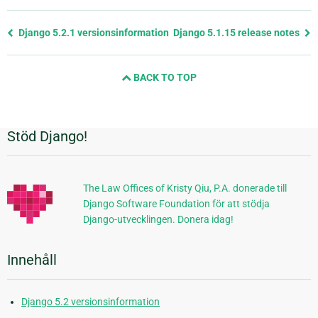
Föregående
Django 5.2.1 versionsinformation
Django 5.1.15 release notes
sida
och
BACK TO TOP
nästa
sida
Stöd Django!
Ytterligare
information
The Law Offices of Kristy Qiu, P.A. donerade till
Django Software Foundation för att stödja
Django-utvecklingen. Donera idag!
Innehåll
Django 5.2 versionsinformation