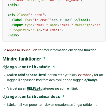
</
div
>
<
div
class
=
"custom"
>
<
label
for
=
"id_email"
>
Your Email:
</
label
>
<
input
type
=
"email"
name
=
"email"
maxlength
=
"32
0"
required
=
""
id
=
"id_email"
>
</
div
>
Se
Anpassa BoundField
för mer information om denna funktion.
Mindre funktioner
¶
django.contrib.admin
¶
Mallen
admin/base.html
har nu ett nytt block
extrabody
för att
lägga till anpassad kod före den avslutande taggen
</body>
.
Värdet på en
URLField
återges nu som en länk.
django.contrib.admindocs
¶
Länkar till komponenter i dokumentationssträngar stöder nu