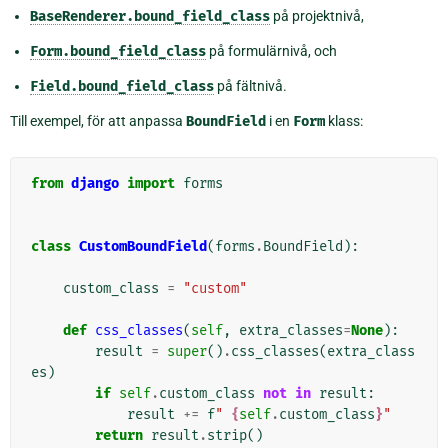
BaseRenderer.bound_field_class
på projektnivå,
Form.bound_field_class
på formulärnivå, och
Field.bound_field_class
på fältnivå.
Till exempel, för att anpassa
BoundField
i en
Form
klass:
from
django
import
forms
class
CustomBoundField
(
forms
.
BoundField
):
custom_class
=
"custom"
def
css_classes
(
self
,
extra_classes
=
None
):
result
=
super
()
.
css_classes
(
extra_class
es
)
if
self
.
custom_class
not
in
result
:
result
+=
f
" 
{
self
.
custom_class
}
"
return
result
.
strip
()