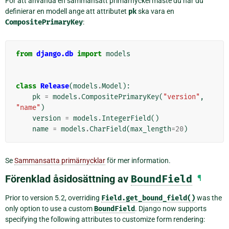
För att använda en sammansatt primärnyckel måste du när du
definierar en modell ange att attributet
pk
ska vara en
CompositePrimaryKey
:
from
django.db
import
models
class
Release
(
models
.
Model
):
pk
=
models
.
CompositePrimaryKey
(
"version"
,
"name"
)
version
=
models
.
IntegerField
()
name
=
models
.
CharField
(
max_length
=
20
)
Se
Sammansatta primärnycklar
för mer information.
Förenklad åsidosättning av
BoundField
¶
Prior to version 5.2, overriding
Field.get_bound_field()
was the
only option to use a custom
BoundField
. Django now supports
specifying the following attributes to customize form rendering: