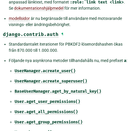
anpassad länktext, med formatet
:role:`link
text
<link>
.
Se
dokumentationshjälpmedel
för mer information.
modellsidor
är nu begränsade till användare med motsvarande
visnings- eller ändringsbehörighet.
django.contrib.auth
¶
Standardantalet iterationer för PBKDF2-lösenordshashen ökas
från 870.000 till 1.000.000.
Följande nya asynkrona metoder tillhandahålls nu, med prefixet
a
:
UserManager.acreate_user()
UserManager.acreate_superuser()
BaseUserManager.aget_by_natural_key()
User.aget_user_permissions()
User.aget_all_permissions()
User.aget_group_permissions()