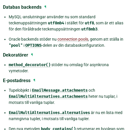
Databas backends
¶
MySQL-anslutningar använder nu som standard
teckenuppsättningen
utf8mb4
i stället för
utf8
, som är ett alias
för den föråldrade teckenuppsättningen
utf8mb3
.
Oracle backends stöder nu
connection pools
, genom att ställa in
"pool"
i
OPTIONS
-delen av din databaskonfiguration.
Dekoratörer
¶
method_decorator()
stöder nu omslag för asynkrona
vymetoder.
E-postadress
¶
Tupelobjekt i
EmailMessage.attachments
och
EmailMultiAlternatives.attachments
heter nu tuplar, i
motsats till vanliga tuplar.
EmailMultiAlternatives.alternatives
är nu en lista med
namngivna tupler, i motsats till vanliga tupler.
Den nya metoden
body_contains()
returnerar en boolean som