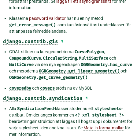
förbättrar prestanda. Se
lägga till ett async-gränssnitt
för mer
information.
Klasserna
password validator
har nu en ny metod
get_error_message()
, som kan åsidosättas i underklasser för
att anpassa felmeddelandena.
django.contrib.gis
¶
GDAL stöder nu kurvgeometrierna
CurvePolygon
,
CompoundCurve
,
CircularString
,
MultiSurface
och
MultiCurve
via den nya egenskapen
OGRGeometry.has_curve
och metoderna
OGRGeometry.get_linear_geometry()
och
OGRGeometry.get_curve_geometry()
.
coveredby
och
covers
stöds nu av MySQL.
django.contrib.syndication
¶
Alla
SyndicationFeed
-klasser stöder nu ett
stylesheets
-
attribut. Om det anges kommer en
<?
xml-stylesheet
?>
bearbetningsinstruktion att läggas till högst upp i dokumentet för
varje stylesheet i den angivna listan. Se
Mata in formatmallar
för
mer information.