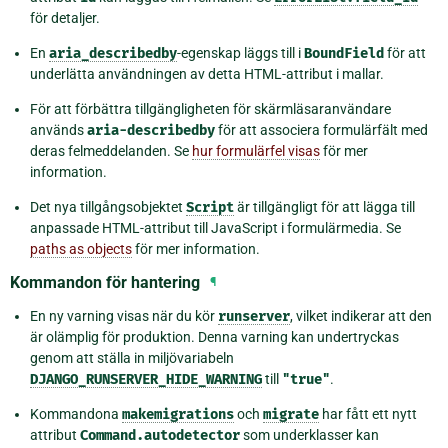
för detaljer.
En
aria_describedby
-egenskap läggs till i
BoundField
för att
underlätta användningen av detta HTML-attribut i mallar.
För att förbättra tillgängligheten för skärmläsaranvändare
används
aria-describedby
för att associera formulärfält med
deras felmeddelanden. Se
hur formulärfel visas
för mer
information.
Det nya tillgångsobjektet
Script
är tillgängligt för att lägga till
anpassade HTML-attribut till JavaScript i formulärmedia. Se
paths as objects
för mer information.
Kommandon för hantering
¶
En ny varning visas när du kör
runserver
, vilket indikerar att den
är olämplig för produktion. Denna varning kan undertryckas
genom att ställa in miljövariabeln
DJANGO_RUNSERVER_HIDE_WARNING
till
"true"
.
Kommandona
makemigrations
och
migrate
har fått ett nytt
attribut
Command.autodetector
som underklasser kan