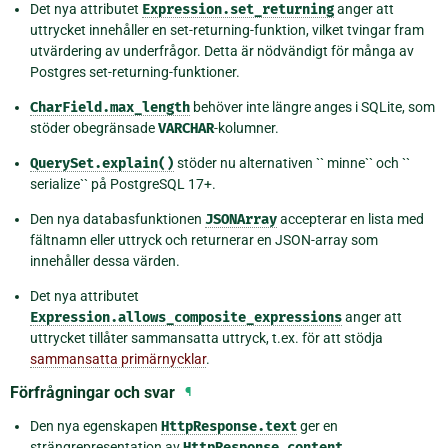
Det nya attributet
Expression.set_returning
anger att
uttrycket innehåller en set-returning-funktion, vilket tvingar fram
utvärdering av underfrågor. Detta är nödvändigt för många av
Postgres set-returning-funktioner.
CharField.max_length
behöver inte längre anges i SQLite, som
stöder obegränsade
VARCHAR
-kolumner.
QuerySet.explain()
stöder nu alternativen `` minne`` och ``
serialize`` på PostgreSQL 17+.
Den nya databasfunktionen
JSONArray
accepterar en lista med
fältnamn eller uttryck och returnerar en JSON-array som
innehåller dessa värden.
Det nya attributet
Expression.allows_composite_expressions
anger att
uttrycket tillåter sammansatta uttryck, t.ex. för att stödja
sammansatta primärnycklar
.
Förfrågningar och svar
¶
Den nya egenskapen
HttpResponse.text
ger en
strängrepresentation av
HttpResponse.content
.