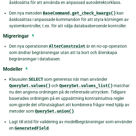
åsidosätta för att använda en anpassad autodetektorklass.
Den nya metoden
BaseCommand.get_check_kwargs()
kan
åsidosättas i anpassade kommandon för att styra körningen av
systemkontroller, t.ex. för att välja databasberoende kontroller.
Migreringar
¶
Den nya operationen
AlterConstraint
är en no-op-operation
som ändrar begränsningar utan att ta bort och återskapa
begränsningar i databasen.
Modeller
¶
Klausulen
SELECT
som genereras när man använder
QuerySet.values()
och
QuerySet.values_list()
matchar
nu den angivna ordningen på de refererade uttrycken. Tidigare
baserades ordningen på en uppsättning kontraintuitiva regler
som gjorde det oförutsägbart att kombinera frågor med hjälp av
metoder som
QuerySet.union()
.
Lagt till stöd för validering av modellbegränsningar som använder
en
GeneratedField
.