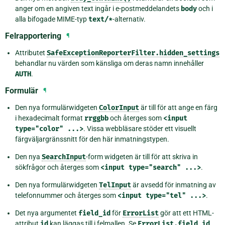
anger om en angiven text ingår i e-postmeddelandets
body
och i
alla bifogade MIME-typ
text/*
-alternativ.
Felrapportering
¶
Attributet
SafeExceptionReporterFilter.hidden_settings
behandlar nu värden som känsliga om deras namn innehåller
AUTH
.
Formulär
¶
Den nya formulärwidgeten
ColorInput
är till för att ange en färg
i hexadecimalt format
rrggbb
och återges som
<input
type="color"
...>
. Vissa webbläsare stöder ett visuellt
färgväljargränssnitt för den här inmatningstypen.
Den nya
SearchInput
-form widgeten är till för att skriva in
sökfrågor och återges som
<input
type="search"
...>
.
Den nya formulärwidgeten
TelInput
är avsedd för inmatning av
telefonnummer och återges som
<input
type="tel"
...>
.
Det nya argumentet
field_id
för
ErrorList
gör att ett HTML-
attribut
id
kan läggas till i felmallen. Se
ErrorList.field_id