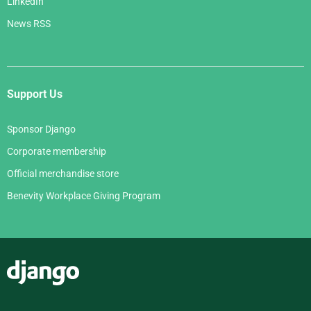
LinkedIn
News RSS
Support Us
Sponsor Django
Corporate membership
Official merchandise store
Benevity Workplace Giving Program
Django