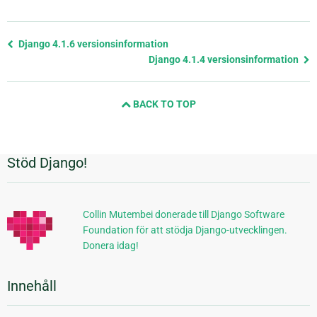
Föregående
Django 4.1.6 versionsinformation
sida
Django 4.1.4 versionsinformation
och
nästa
BACK TO TOP
sida
Stöd Django!
Ytterligare
information
Collin Mutembei donerade till Django Software
Foundation för att stödja Django-utvecklingen.
Donera idag!
Innehåll