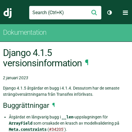
Search
M
Skicka
Django
Växla tem
Dokumentation
Django 4.1.5
versionsinformation
¶
2 januari 2023
Django 4.1.5 åtgärdar en bugg i 4.1.4. Dessutom har de senaste
strängöversättningarna från Transifex införlivats.
Buggrättningar
¶
Åtgärdat en långvarig bugg i
__len
-uppslagningen för
ArrayField
som orsakade en krasch av modellvalidering på
Meta.constraints
(
#34205`
).