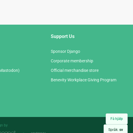
Support Us
Sponsor Django
Corporate membership
(Mastodon)
Official merchandise store
Benevity Workplace Giving Program
Få hjälp
gn by
Språk:
sv