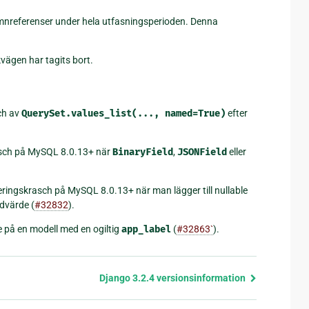
umnreferenser under hela utfasningsperioden. Denna
vägen har tagits bort.
ch av
QuerySet.values_list(...,
named=True)
efter
rasch på MySQL 8.0.13+ när
BinaryField
,
JSONField
eller
ringskrasch på MySQL 8.0.13+ när man lägger till nullable
dvärde (
#32832
).
e på en modell med en ogiltig
app_label
(
#32863`
).
Django 3.2.4 versionsinformation