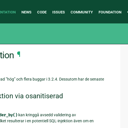
NTATION
NEWS
CODE
ISSUES
COMMUNITY
FOUNDATION
tion
¶
ad ”hög” och flera buggar i 3.2.4. Dessutom har de senaste
tion via osanitiserad
der_by()
kan kringgå avsedd validering av
et resulterar i en potentiell SQL-injektion även om en