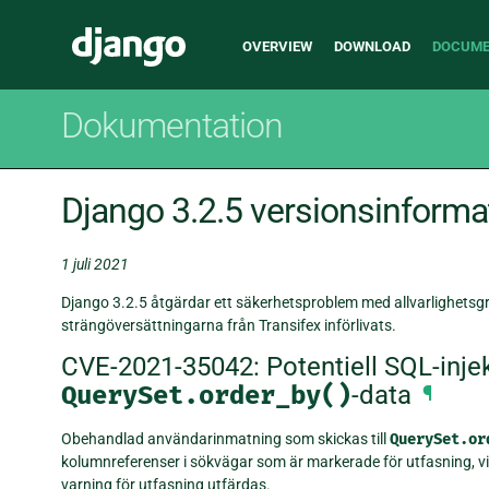
Main
Django
OVERVIEW
DOWNLOAD
DOCUME
navigation
Dokumentation
Django 3.2.5 versionsinforma
1 juli 2021
Django 3.2.5 åtgärdar ett säkerhetsproblem med allvarlighetsgr
strängöversättningarna från Transifex införlivats.
CVE-2021-35042: Potentiell SQL-injek
QuerySet.order_by()
-data
¶
Obehandlad användarinmatning som skickas till
QuerySet.or
kolumnreferenser i sökvägar som är markerade för utfasning, vilk
varning för utfasning utfärdas.