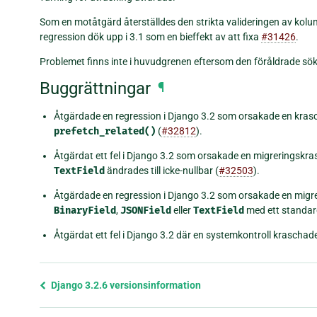
Som en motåtgärd återställdes den strikta valideringen av kol
regression dök upp i 3.1 som en bieffekt av att fixa
#31426
.
Problemet finns inte i huvudgrenen eftersom den föråldrade sök
Buggrättningar
¶
Åtgärdade en regression i Django 3.2 som orsakade en kras
prefetch_related()
(
#32812
).
Åtgärdat ett fel i Django 3.2 som orsakade en migreringsk
TextField
ändrades till icke-nullbar (
#32503
).
Åtgärdade en regression i Django 3.2 som orsakade en migre
BinaryField
,
JSONField
eller
TextField
med ett standar
Åtgärdat ett fel i Django 3.2 där en systemkontroll kraschad
Föregående
Django 3.2.6 versionsinformation
sida
och