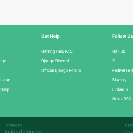
Get Help
Follow Us
Getting Help FAQ
GitHub
ango
Django Discord
X
Official Django Forum
Fediverse 
 Issue
Bluesky
rship
LinkedIn
News RSS
Hosting by
Desi
In-kind donors
Threespot
andrevv