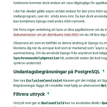
funktioner kommer dock endast att vara tillgängliga för applik
I det här skedet gäller async-stödet endast för den yttre ASGI-ap
mellanprogram, vyer etc. stöds ännu inte. Du kan dock använda 
kan kombinera Django med andra ASGI-ramverk.
Det finns ingen anledning att byta ut dina applikationer om du i
dokumentation om att distribuera med ASGI
om du vill lära dig 
Observera att som en bieffekt av denna ändring är Django nu
blockera dig när du anropar kod som är markerad som ”async uns
sammanhang. Om du använde Django från asynkron kod tidigare 
SynchronousOnlyOperation
-fel, undersök sedan din kod nogg
synkron undertråd.
Undantagsbegränsningar på PostgreSQL
¶
Den nya
ExclusionConstraint
-klassen gör det möjligt att l
Begränsningar läggs till i modeller med hjälp av alternativet
Met
Filtrera uttryck
¶
Uttryck som ger ut
BooleanField
kan nu användas direkt i
Qu