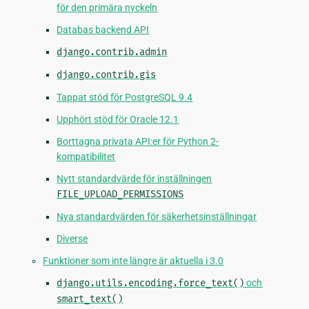
för den primära nyckeln
Databas backend API
django.contrib.admin
django.contrib.gis
Tappat stöd för PostgreSQL 9.4
Upphört stöd för Oracle 12.1
Borttagna privata API:er för Python 2-
kompatibilitet
Nytt standardvärde för inställningen
FILE_UPLOAD_PERMISSIONS
Nya standardvärden för säkerhetsinställningar
Diverse
Funktioner som inte längre är aktuella i 3.0
django.utils.encoding.force_text()
och
smart_text()