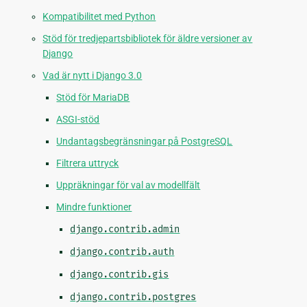
Kompatibilitet med Python
Stöd för tredjepartsbibliotek för äldre versioner av
Django
Vad är nytt i Django 3.0
Stöd för MariaDB
ASGI-stöd
Undantagsbegränsningar på PostgreSQL
Filtrera uttryck
Uppräkningar för val av modellfält
Mindre funktioner
django.contrib.admin
django.contrib.auth
django.contrib.gis
django.contrib.postgres