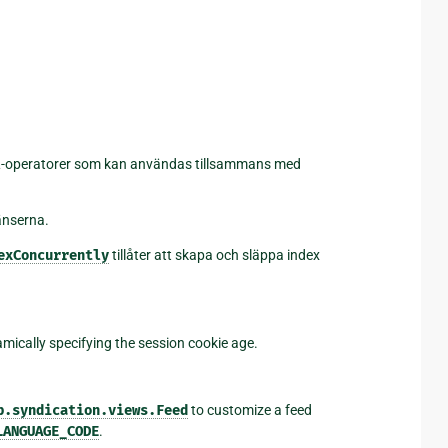
 SQL-operatorer som kan användas tillsammans med
ränserna.
exConcurrently
tillåter att skapa och släppa index
ically specifying the session cookie age.
b.syndication.views.Feed
to customize a feed
LANGUAGE_CODE
.