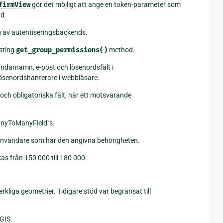
firmView
gör det möjligt att ange en token-parameter som
rd.
g av autentiseringsbackends.
isting
get_group_permissions()
method.
vändarnamn, e-post och lösenordsfält i
lösenordshanterare i webbläsare.
d och obligatoriska fält, när ett motsvarande
nyToManyField`s.
användare som har den angivna behörigheten.
s från 150 000 till 180 000.
kliga geometrier. Tidigare stöd var begränsat till
GIS.