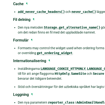
Cache
¶
add_never_cache_headers()
och
never_cache()
lägger
Fil delning
¶
Den nya metoden
Storage.get_alternative_name()
gör
om det redan finns en fil med det uppladdade namnet.
Formulär
¶
Formsets may control the widget used when ordering forms
or overriding
get_ordering_widget
.
Internationalisering
¶
Inställningarna
LANGUAGE_COOKIE_HTTPONLY
,
LANGUAGE_
till för att ange flaggorna
HttpOnly
,
SameSite
och
Secure
bevarar det tidigare beteendet.
Stöd och översättningar för det uzbekiska språket har lagts ti
Loggning
¶
Den nya parametern
reporter_class
i
AdminEmailHandl