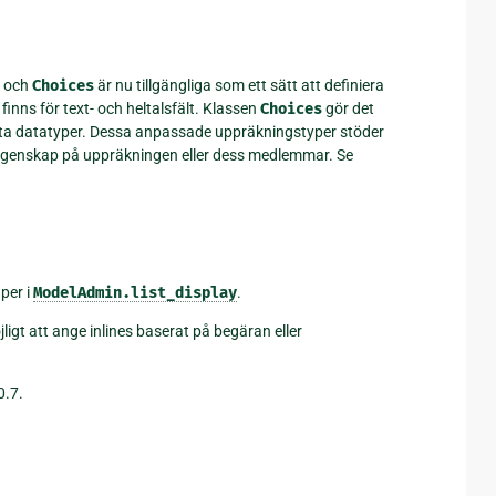
och
Choices
är nu tillgängliga som ett sätt att definiera
finns för text- och heltalsfält. Klassen
Choices
gör det
reta datatyper. Dessa anpassade uppräkningstyper stöder
 egenskap på uppräkningen eller dess medlemmar. Se
per i
ModelAdmin.list_display
.
ligt att ange inlines baserat på begäran eller
0.7.