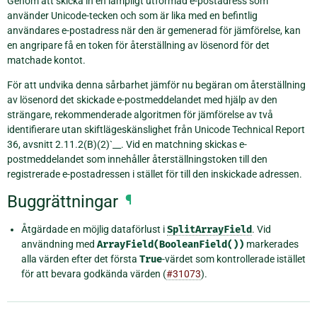
Genom att skicka in en lämpligt utformad e-postadress som
använder Unicode-tecken och som är lika med en befintlig
användares e-postadress när den är gemenerad för jämförelse, kan
en angripare få en token för återställning av lösenord för det
matchade kontot.
För att undvika denna sårbarhet jämför nu begäran om återställning
av lösenord det skickade e-postmeddelandet med hjälp av den
strängare, rekommenderade algoritmen för jämförelse av två
identifierare utan skiftlägeskänslighet från Unicode Technical Report
36, avsnitt 2.11.2(B)(2)`__. Vid en matchning skickas e-
postmeddelandet som innehåller återställningstoken till den
registrerade e-postadressen i stället för till den inskickade adressen.
Buggrättningar
¶
Åtgärdade en möjlig dataförlust i
SplitArrayField
. Vid
användning med
ArrayField(BooleanField())
markerades
alla värden efter det första
True
-värdet som kontrollerade istället
för att bevara godkända värden (
#31073
).