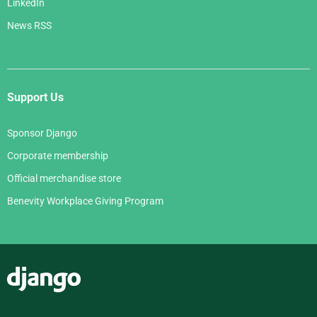
LinkedIn
News RSS
Support Us
Sponsor Django
Corporate membership
Official merchandise store
Benevity Workplace Giving Program
Django