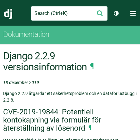
Search
M
Skicka
Django
Växla tem
Dokumentation
Django 2.2.9
versionsinformation
¶
18 december 2019
Django 2.2.9 åtgärdar ett säkerhetsproblem och en dataförlustbugg i
2.2.8.
CVE-2019-19844: Potentiell
kontokapning via formulär för
återställning av lösenord
¶