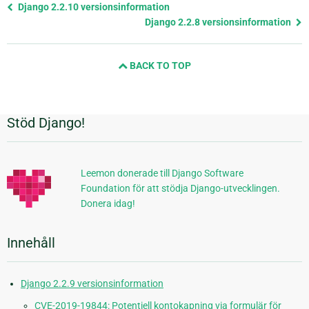
Föregående
Django 2.2.10 versionsinformation
sida
Django 2.2.8 versionsinformation
och
nästa
BACK TO TOP
sida
Stöd Django!
Ytterligare
information
Leemon donerade till Django Software
Foundation för att stödja Django-utvecklingen.
Donera idag!
Innehåll
Django 2.2.9 versionsinformation
CVE-2019-19844: Potentiell kontokapning via formulär för