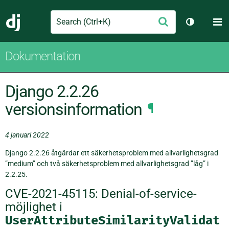
Search
M
Skicka
Django
Växla tem
Dokumentation
Django 2.2.26
versionsinformation
¶
4 januari 2022
Django 2.2.26 åtgärdar ett säkerhetsproblem med allvarlighetsgrad
”medium” och två säkerhetsproblem med allvarlighetsgrad ”låg” i
2.2.25.
CVE-2021-45115: Denial-of-service-
möjlighet i
UserAttributeSimilarityValidat