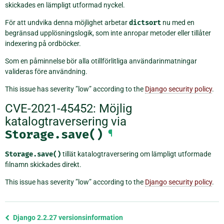
skickades en lämpligt utformad nyckel.
För att undvika denna möjlighet arbetar
dictsort
nu med en
begränsad upplösningslogik, som inte anropar metoder eller tillåter
indexering på ordböcker.
Som en påminnelse bör alla otillförlitliga användarinmatningar
valideras före användning.
This issue has severity ”low” according to the
Django security policy
.
CVE-2021-45452: Möjlig
katalogtraversering via
Storage.save()
¶
Storage.save()
tillät katalogtraversering om lämpligt utformade
filnamn skickades direkt.
This issue has severity ”low” according to the
Django security policy
.
Föregående
Django 2.2.27 versionsinformation