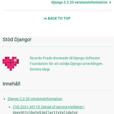
sida
Django 2.2.25 versionsinformation
och
nästa
BACK TO TOP
sida
Stöd Django!
Ytterligare
information
Ricardo Prado donerade till Django Software
Foundation för att stödja Django-utvecklingen.
Donera idag!
Innehåll
Django 2.2.26 versionsinformation
CVE-2021-45115: Denial-of-service-möjlighet i
UserAttributeSimilarityValidator