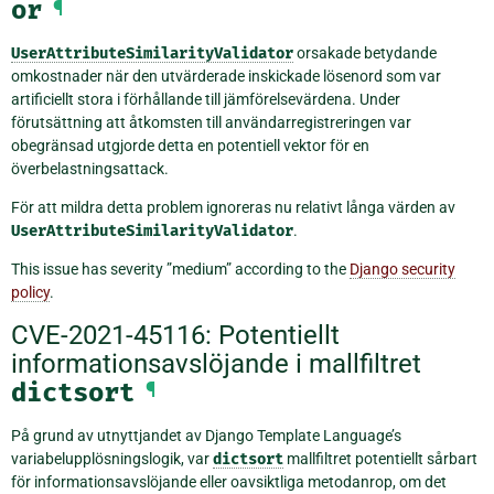
or
¶
UserAttributeSimilarityValidator
orsakade betydande
omkostnader när den utvärderade inskickade lösenord som var
artificiellt stora i förhållande till jämförelsevärdena. Under
förutsättning att åtkomsten till användarregistreringen var
obegränsad utgjorde detta en potentiell vektor för en
överbelastningsattack.
För att mildra detta problem ignoreras nu relativt långa värden av
UserAttributeSimilarityValidator
.
This issue has severity ”medium” according to the
Django security
policy
.
CVE-2021-45116: Potentiellt
informationsavslöjande i mallfiltret
dictsort
¶
På grund av utnyttjandet av Django Template Language’s
variabelupplösningslogik, var
dictsort
mallfiltret potentiellt sårbart
för informationsavslöjande eller oavsiktliga metodanrop, om det