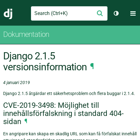
Search
M
Skicka
Django
Växla tem
Dokumentation
Django 2.1.5
versionsinformation
¶
4 januari 2019
Django 2.1.5 åtgärdar ett säkerhetsproblem och flera buggar i 2.1.4.
CVE-2019-3498: Möjlighet till
innehållsförfalskning i standard 404-
sidan
¶
En angripare kan skapa en skadlig URL som kan få förfalskat innehåll