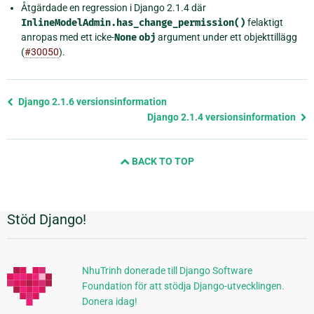
Åtgärdade en regression i Django 2.1.4 där
InlineModelAdmin.has_change_permission()
felaktigt
anropas med ett icke-
None
obj
argument under ett objekttillägg
(
#30050
).
Föregående
Django 2.1.6 versionsinformation
sida
Django 2.1.4 versionsinformation
och
nästa
BACK TO TOP
sida
Stöd Django!
Ytterligare
information
NhuTrinh donerade till Django Software
Foundation för att stödja Django-utvecklingen.
Donera idag!