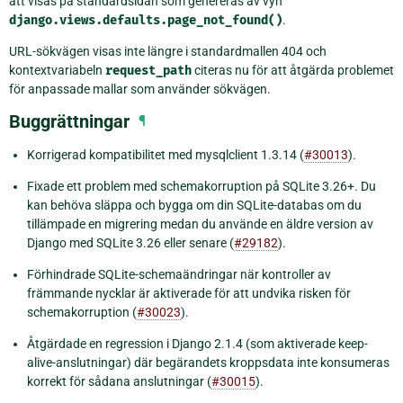
att visas på standardsidan som genereras av vyn
django.views.defaults.page_not_found()
.
URL-sökvägen visas inte längre i standardmallen 404 och
kontextvariabeln
request_path
citeras nu för att åtgärda problemet
för anpassade mallar som använder sökvägen.
Buggrättningar
¶
Korrigerad kompatibilitet med mysqlclient 1.3.14 (
#30013
).
Fixade ett problem med schemakorruption på SQLite 3.26+. Du
kan behöva släppa och bygga om din SQLite-databas om du
tillämpade en migrering medan du använde en äldre version av
Django med SQLite 3.26 eller senare (
#29182
).
Förhindrade SQLite-schemaändringar när kontroller av
främmande nycklar är aktiverade för att undvika risken för
schemakorruption (
#30023
).
Åtgärdade en regression i Django 2.1.4 (som aktiverade keep-
alive-anslutningar) där begärandets kroppsdata inte konsumeras
korrekt för sådana anslutningar (
#30015
).