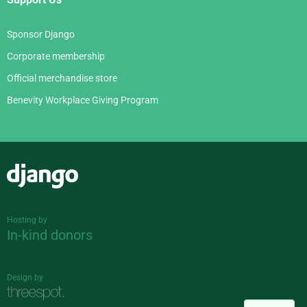
Sponsor Django
Corporate membership
Official merchandise store
Benevity Workplace Giving Program
Django
Hosting by
In-kind donors
Design by