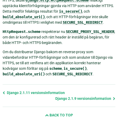
HTTPS, skulle
django.http.HttpRequest.scheme
felaktigt
upptäcka klientförfrågningar gjorda via HTTP som använder HTTPS.
Detta medför felaktiga resultat för
is_secure()
, och
build_absolute_uri()
, och att HTTP-förfrågningar inte skulle
omdirigeras till HTTPS i enlighet med
SECURE_SSL_REDIRECT
.
HttpRequest.scheme
respekterar nu
SECURE_PROXY_SSL_HEADER
,
om den är konfigurerad och rätt header är inställd på begäran, för
både HTTP- och HTTPS-begäranden.
Om du distribuerar Django bakom en reverse-proxy som
vidarebefordrar HTTP-förfrågningar och som ansluter till Django via
HTTPS, se till att verifiera att din applikation korrekt hanterar
kodvägar som förlitar sig på
scheme
,
is_secure()
,
build_absolute_uri()
och
SECURE_SSL_REDIRECT
.
Föregående
Django 2.1.11 versionsinformation
sida
Django 2.1.9 versionsinformation
och
nästa
BACK TO TOP
sida