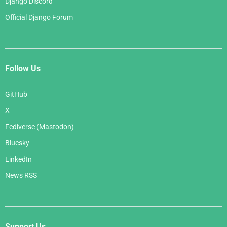
Django Discord
Official Django Forum
Follow Us
GitHub
X
Fediverse (Mastodon)
Bluesky
LinkedIn
News RSS
Support Us