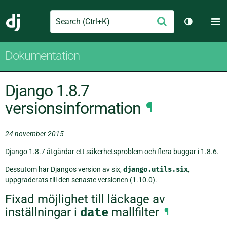
Search
M
Skicka
Django
Växla tem
Dokumentation
Django 1.8.7
versionsinformation
¶
24 november 2015
Django 1.8.7 åtgärdar ett säkerhetsproblem och flera buggar i 1.8.6.
Dessutom har Djangos version av six,
django.utils.six
,
uppgraderats till den senaste versionen (1.10.0).
Fixad möjlighet till läckage av
inställningar i
date
mallfilter
¶