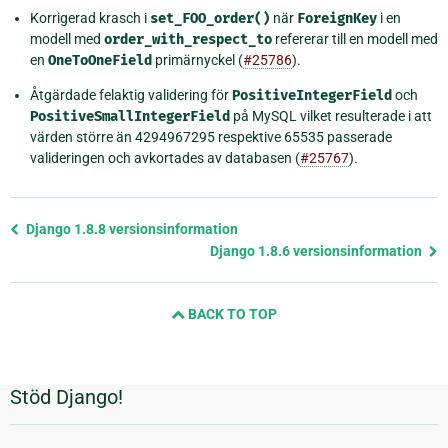
Korrigerad krasch i
set_FOO_order()
när
ForeignKey
i en
modell med
order_with_respect_to
refererar till en modell med
en
OneToOneField
primärnyckel (
#25786
).
Åtgärdade felaktig validering för
PositiveIntegerField
och
PositiveSmallIntegerField
på MySQL vilket resulterade i att
värden större än 4294967295 respektive 65535 passerade
valideringen och avkortades av databasen (
#25767
).
Föregående
Django 1.8.8 versionsinformation
sida
Django 1.8.6 versionsinformation
och
nästa
BACK TO TOP
sida
Stöd Django!
Ytterligare
information