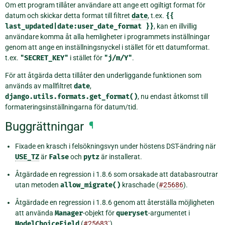
Om ett program tillåter användare att ange ett ogiltigt format för
datum och skickar detta format till filtret
date
, t.ex.
{{
last_updated|date:user_date_format
}}
, kan en illvillig
användare komma åt alla hemligheter i programmets inställningar
genom att ange en inställningsnyckel i stället för ett datumformat.
t.ex.
"SECRET_KEY"
i stället för
"j/m/Y"
.
För att åtgärda detta tillåter den underliggande funktionen som
används av mallfiltret
date
,
django.utils.formats.get_format()
, nu endast åtkomst till
formateringsinställningarna för datum/tid.
Buggrättningar
¶
Fixade en krasch i felsökningsvyn under höstens DST-ändring när
USE_TZ
är
False
och
pytz
är installerat.
Åtgärdade en regression i 1.8.6 som orsakade att databasroutrar
utan metoden
allow_migrate()
kraschade (
#25686
).
Åtgärdade en regression i 1.8.6 genom att återställa möjligheten
att använda
Manager
-objekt för
queryset
-argumentet i
ModelChoiceField
(
#25683`
).