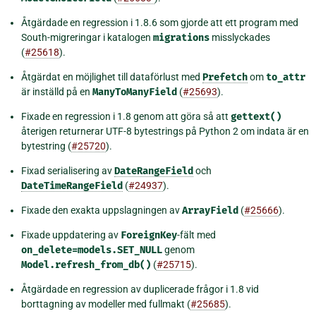
Åtgärdade en regression i 1.8.6 som gjorde att ett program med
South-migreringar i katalogen
migrations
misslyckades
(
#25618
).
Åtgärdat en möjlighet till dataförlust med
Prefetch
om
to_attr
är inställd på en
ManyToManyField
(
#25693
).
Fixade en regression i 1.8 genom att göra så att
gettext()
återigen returnerar UTF-8 bytestrings på Python 2 om indata är en
bytestring (
#25720
).
Fixad serialisering av
DateRangeField
och
DateTimeRangeField
(
#24937
).
Fixade den exakta uppslagningen av
ArrayField
(
#25666
).
Fixade uppdatering av
ForeignKey
-fält med
on_delete=models.SET_NULL
genom
Model.refresh_from_db()
(
#25715
).
Åtgärdade en regression av duplicerade frågor i 1.8 vid
borttagning av modeller med fullmakt (
#25685
).