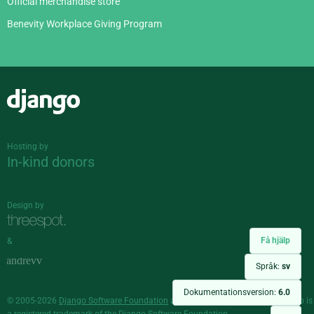
Official merchandise store
Benevity Workplace Giving Program
Django
Hosting by
In-kind donors
Design by
Få hjälp
&
Språk:
sv
Dokumentationsversion:
6.0
© 2005-2026
Django Software Foundation
and individual contributors. Django is