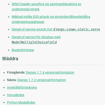
WSGI header spoofing via sammanblandning av
understreck/streck
Mildrad möjlig XSS-attack via användartillhandahållna
omdirigeringsadresser
Denial-of-service-attack mot
django.views.static.serve
Denial-of-service för databas med
ModelMultipleChoiceField
Buggrättningar
Bläddra
Föregående:
Django 1.7.4 versionsinformation
Nästa:
Django 1.7.2 versionsinformation
Innehållsförteckning
Huvudindex
Python Modulindex