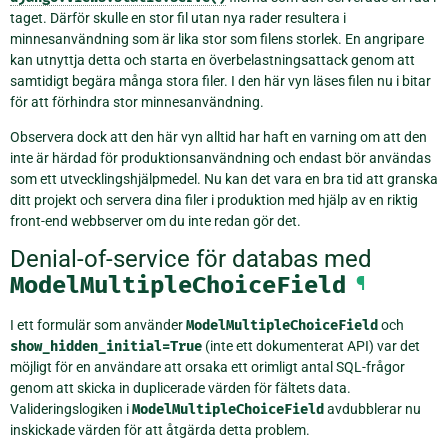
taget. Därför skulle en stor fil utan nya rader resultera i
minnesanvändning som är lika stor som filens storlek. En angripare
kan utnyttja detta och starta en överbelastningsattack genom att
samtidigt begära många stora filer. I den här vyn läses filen nu i bitar
för att förhindra stor minnesanvändning.
Observera dock att den här vyn alltid har haft en varning om att den
inte är härdad för produktionsanvändning och endast bör användas
som ett utvecklingshjälpmedel. Nu kan det vara en bra tid att granska
ditt projekt och servera dina filer i produktion med hjälp av en riktig
front-end webbserver om du inte redan gör det.
Denial-of-service för databas med
ModelMultipleChoiceField
¶
I ett formulär som använder
ModelMultipleChoiceField
och
show_hidden_initial=True
(inte ett dokumenterat API) var det
möjligt för en användare att orsaka ett orimligt antal SQL-frågor
genom att skicka in duplicerade värden för fältets data.
Valideringslogiken i
ModelMultipleChoiceField
avdubblerar nu
inskickade värden för att åtgärda detta problem.