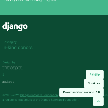
Benevity Workplace Giving Program
Django
Hosting by
In-kind donors
Design by
Få hjälp
&
Språk:
sv
Dokumentationsversion:
6.0
© 2005-2026
Django Software Foundation
and individual contributors. Django is
a
registered trademark
of the Django Software Foundation.