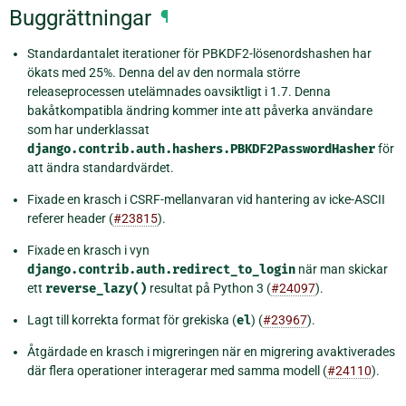
Buggrättningar
¶
Standardantalet iterationer för PBKDF2-lösenordshashen har
ökats med 25%. Denna del av den normala större
releaseprocessen utelämnades oavsiktligt i 1.7. Denna
bakåtkompatibla ändring kommer inte att påverka användare
som har underklassat
django.contrib.auth.hashers.PBKDF2PasswordHasher
för
att ändra standardvärdet.
Fixade en krasch i CSRF-mellanvaran vid hantering av icke-ASCII
referer header (
#23815
).
Fixade en krasch i vyn
django.contrib.auth.redirect_to_login
när man skickar
ett
reverse_lazy()
resultat på Python 3 (
#24097
).
Lagt till korrekta format för grekiska (
el
) (
#23967
).
Åtgärdade en krasch i migreringen när en migrering avaktiverades
där flera operationer interagerar med samma modell (
#24110
).