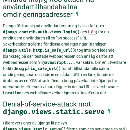
användartillhandahållna
omdirigeringsadresser
¶
Django förlitar sig på användarinmatning i vissa fall (t.ex.
django.contrib.auth.views.login()
och
i18n
) för att
omdirigera användaren till en ”on success” URL.
Säkerhetskontrollerna för dessa omdirigeringar (nämligen
django.utils.http.is_safe_url()
) tog inte bort ledande
blanksteg på den testade webbadressen och ansåg därför att
webbadresser som
\njavascript:...
var säkra. Om en utvecklare
förlitade sig på
is_safe_url()
för att tillhandahålla säkra
omdirigeringsmål och lade in en sådan URL i en länk, kunde de
drabbas av en XSS-attack. Denna bugg påverkar inte Django för
närvarande, eftersom vi bara lägger in denna URL i svarshuvudet
Location
och webbläsare verkar ignorera JavaScript där.
Denial-of-service-attack mot
django.views.static.serve
¶
I äldre versioner av Django läste vyn
django.views.static.serve()
filerna som den serverade en rad i