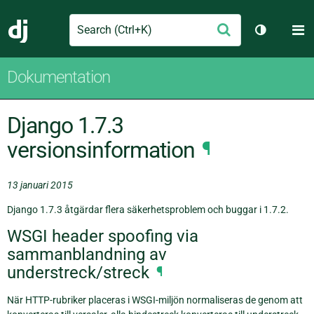
Search
M
Skicka
Django
Växla tem
Dokumentation
Django 1.7.3
versionsinformation
¶
13 januari 2015
Django 1.7.3 åtgärdar flera säkerhetsproblem och buggar i 1.7.2.
WSGI header spoofing via
sammanblandning av
understreck/streck
¶
När HTTP-rubriker placeras i WSGI-miljön normaliseras de genom att