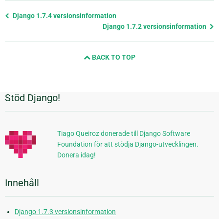
Föregående
Django 1.7.4 versionsinformation
sida
Django 1.7.2 versionsinformation
och
nästa
BACK TO TOP
sida
Stöd Django!
Ytterligare
information
Tiago Queiroz donerade till Django Software
Foundation för att stödja Django-utvecklingen.
Donera idag!
Innehåll
Django 1.7.3 versionsinformation