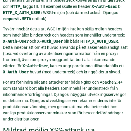
konverteras till versaler, alla bindestreck konverteras till understreck
och
HTTP_
läggs till. Till exempel skulle en header
X-Auth-User
bli
HTTP_X_AUTH_USER
i WSGI-miljön (och därmed också i Djangos
request.META
-ordbok).
Tyvärr innebär detta att WSGI-miljön inte kan skilja mellan headers
som innehåller bindestreck och headers som innehåller understreck:
X-Auth-User
och
X-Auth_User
blir båda
HTTP_X_AUTH_USER
.
Detta innebär att om ett huvud används på ett säkerhetskänsligt sätt
(t.ex. vid överföring av autentiseringsinformation från en proxy i
frontend), även om proxyn noggrant tar bort alla inkommande
värden för
X-Auth-User
, kan en angripare kunna tillhandahålla ett
X-Auth_User
-huvud (med understreck) och kringgå detta skydd.
För att förhindra sådana attacker tar både Nginx och Apache 2.4+
som standard bort alla headers som innehåller understreck från
inkommande förfrågningar. Djangos inbyggda utvecklingsserver gör
nu detsamma. Djangos utvecklingsserver rekommenderas inte för
produktionsanvändning, men genom att matcha beteendet hos
vanliga produktionsservrar minskar ytan för beteendeförändringar
under distributionen.
Mildrad möjlig XSS-attack via