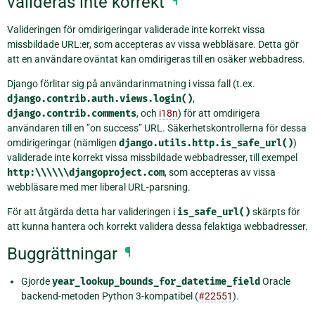
valideras inte korrekt
¶
Valideringen för omdirigeringar validerade inte korrekt vissa
missbildade URL:er, som accepteras av vissa webbläsare. Detta gör
att en användare oväntat kan omdirigeras till en osäker webbadress.
Django förlitar sig på användarinmatning i vissa fall (t.ex.
django.contrib.auth.views.login()
,
django.contrib.comments
, och
i18n
) för att omdirigera
användaren till en ”on success” URL. Säkerhetskontrollerna för dessa
omdirigeringar (nämligen
django.utils.http.is_safe_url()
)
validerade inte korrekt vissa missbildade webbadresser, till exempel
http:\\\\\\djangoproject.com
, som accepteras av vissa
webbläsare med mer liberal URL-parsning.
För att åtgärda detta har valideringen i
is_safe_url()
skärpts för
att kunna hantera och korrekt validera dessa felaktiga webbadresser.
Buggrättningar
¶
Gjorde
year_lookup_bounds_for_datetime_field
Oracle
backend-metoden Python 3-kompatibel (
#22551
).