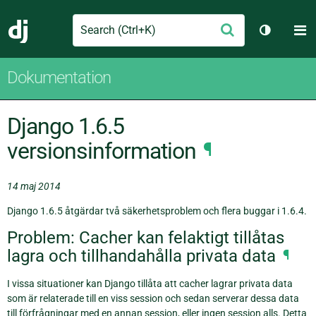
Search
M
Skicka
Django
Växla tem
Dokumentation
Django 1.6.5
versionsinformation
¶
14 maj 2014
Django 1.6.5 åtgärdar två säkerhetsproblem och flera buggar i 1.6.4.
Problem: Cacher kan felaktigt tillåtas
lagra och tillhandahålla privata data
¶
I vissa situationer kan Django tillåta att cacher lagrar privata data
som är relaterade till en viss session och sedan serverar dessa data
till förfrågningar med en annan session, eller ingen session alls. Detta