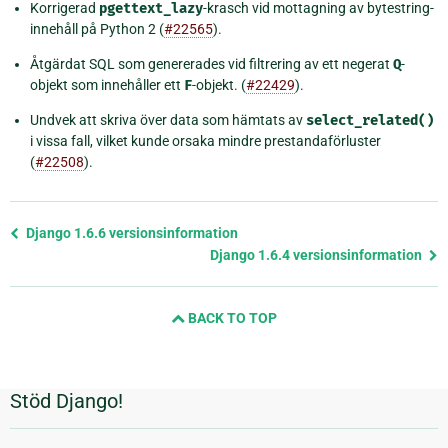
Korrigerad
pgettext_lazy
-krasch vid mottagning av bytestring-
innehåll på Python 2 (
#22565
).
Åtgärdat SQL som genererades vid filtrering av ett negerat
Q
-
objekt som innehåller ett
F
-objekt. (
#22429
).
Undvek att skriva över data som hämtats av
select_related()
i vissa fall, vilket kunde orsaka mindre prestandaförluster
(
#22508
).
Föregående
Django 1.6.6 versionsinformation
sida
Django 1.6.4 versionsinformation
och
nästa
BACK TO TOP
sida
Stöd Django!
Ytterligare
information