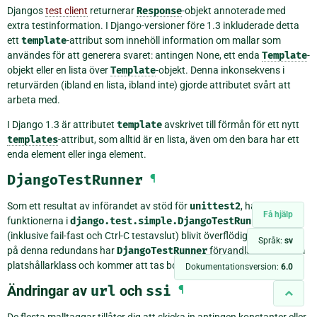
Djangos
test client
returnerar
Response
-objekt annoterade med
extra testinformation. I Django-versioner före 1.3 inkluderade detta
ett
template
-attribut som innehöll information om mallar som
användes för att generera svaret: antingen None, ett enda
Template
-
objekt eller en lista över
Template
-objekt. Denna inkonsekvens i
returvärden (ibland en lista, ibland inte) gjorde attributet svårt att
arbeta med.
I Django 1.3 är attributet
template
avskrivet till förmån för ett nytt
templates
-attribut, som alltid är en lista, även om den bara har ett
enda element eller inga element.
DjangoTestRunner
¶
Som ett resultat av införandet av stöd för
unittest2
, har
Få hjälp
funktionerna i
django.test.simple.DjangoTestRunner
(inklusive fail-fast och Ctrl-C testavslut) blivit överflödiga. Med tanke
Språk:
sv
på denna redundans har
DjangoTestRunner
förvandlats till en tom
platshållarklass och kommer att tas bort helt i Django 1.5.
Dokumentationsversion:
6.0
Ändringar av
url
och
ssi
¶