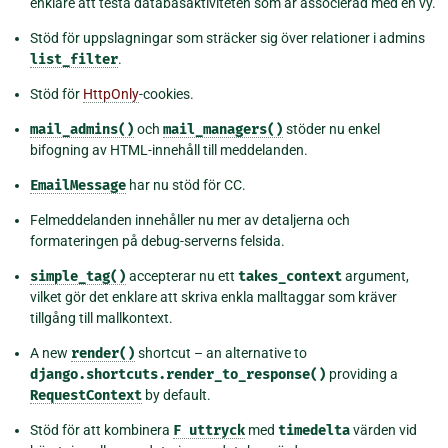
enklare att testa databasaktiviteten som är associerad med en vy.
Stöd för uppslagningar som sträcker sig över relationer i admins
list_filter
.
Stöd för
HttpOnly
-cookies.
mail_admins()
och
mail_managers()
stöder nu enkel
bifogning av HTML-innehåll till meddelanden.
EmailMessage
har nu stöd för CC.
Felmeddelanden innehåller nu mer av detaljerna och
formateringen på debug-serverns felsida.
simple_tag()
accepterar nu ett
takes_context
argument,
vilket gör det enklare att skriva enkla malltaggar som kräver
tillgång till mallkontext.
A new
render()
shortcut – an alternative to
django.shortcuts.render_to_response()
providing a
RequestContext
by default.
Stöd för att kombinera
F
uttryck
med
timedelta
värden vid