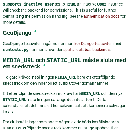
supports_inactive_user
set to
True
, an inactive
User
instance
will check the backend for permissions. This is useful for further
centralizing the permission handling. See the
authentication docs
for
more details.
GeoDjango
¶
GeoDjango-testsviten ingår nu när man
kör Django-testsviten
med
runtests.py
när man använder
spatial databas backends
.
MEDIA_URL
och
STATIC_URL
måste sluta med
ett snedstreck
¶
Tidigare krävde inställningen
MEDIA_URL
bara ett efterföljande
snedstreck om den innehöll ett suffix utöver domännamnet.
Ett efterföljande snedstreck är nu
krävt
för
MEDIA_URL
och den nya
STATIC_URL
-inställningen så länge det inte är tomt. Detta
säkerställer att det finns ett konsekvent sätt att kombinera sökvägar
i mallar.
Projektinställningar som anger någon av de båda inställningarna
utan ett efterföljande snedstreck kommer nu att ge upphov till en