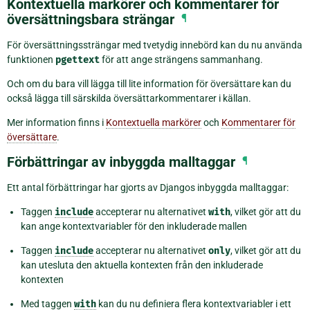
Kontextuella markörer och kommentarer för
översättningsbara strängar
¶
För översättningssträngar med tvetydig innebörd kan du nu använda
funktionen
pgettext
för att ange strängens sammanhang.
Och om du bara vill lägga till lite information för översättare kan du
också lägga till särskilda översättarkommentarer i källan.
Mer information finns i
Kontextuella markörer
och
Kommentarer för
översättare
.
Förbättringar av inbyggda malltaggar
¶
Ett antal förbättringar har gjorts av Djangos inbyggda malltaggar:
Taggen
include
accepterar nu alternativet
with
, vilket gör att du
kan ange kontextvariabler för den inkluderade mallen
Taggen
include
accepterar nu alternativet
only
, vilket gör att du
kan utesluta den aktuella kontexten från den inkluderade
kontexten
Med taggen
with
kan du nu definiera flera kontextvariabler i ett