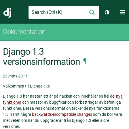
Search
M
Skicka
Django
Växla tem
Dokumentation
Django 1.3
versionsinformation
¶
23 mars 2011
Välkommen till Django 1.3!
Django 1.3 har nästan ett år på nacken och innehåller en hel del
nya
funktioner
och massor av buggfixar och förbättringar av befintliga
funktioner. Dessa versionsinformation täcker de nya funktionerna i
1.3, samt några
backwards-incompatible changes
som du bör vara
medveten om när du uppgraderar från Django 1.2 eller äldre
versioner.