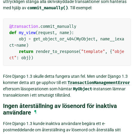
uttryckligen stänga alla skrivskyddade transaktioner som hanteras
med hjälp av
commit_manually()
. Till exempel:
@transaction
.
commit_manually
def
my_view
(
request
,
name
):
obj
=
get_object_or_404
(
MyObject
,
name__iexa
ct
=
name
)
return
render_to_response
(
"template"
,
{
"obje
ct"
:
obj
})
Före Django 1.3 skulle detta fungera utan fel. Men under Django 1.3
kommer detta att ge upphov till ett
TransactionManagementError
eftersom läsoperationen som hämtar
MyObject
-instansen lämnar
transaktionen i ett smutsigt tillstånd.
Ingen återställning av lösenord för inaktiva
användare
¶
Före Django 1.3 kunde inaktiva användare begära ett e-
postmeddelande om återställning av lösenord och återställa sitt