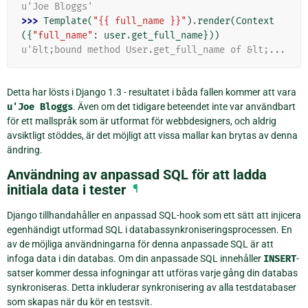
u'Joe Bloggs'
>>> 
Template
(
"{{ full_name }}"
)
.
render
(
Context
({
"full_name"
:
user
.
get_full_name
}))
u'&lt;bound method User.get_full_name of &lt;...
Detta har lösts i Django 1.3 - resultatet i båda fallen kommer att vara
u'Joe
Bloggs
. Även om det tidigare beteendet inte var användbart
för ett mallspråk som är utformat för webbdesigners, och aldrig
avsiktligt stöddes, är det möjligt att vissa mallar kan brytas av denna
ändring.
Användning av anpassad SQL för att ladda
initiala data i tester
¶
Django tillhandahåller en anpassad SQL-hook som ett sätt att injicera
egenhändigt utformad SQL i databassynkroniseringsprocessen. En
av de möjliga användningarna för denna anpassade SQL är att
infoga data i din databas. Om din anpassade SQL innehåller
INSERT
-
satser kommer dessa infogningar att utföras varje gång din databas
synkroniseras. Detta inkluderar synkronisering av alla testdatabaser
som skapas när du kör en testsvit.