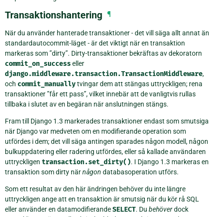
Transaktionshantering
¶
När du använder hanterade transaktioner - det vill säga allt annat än
standardautocommit-läget - är det viktigt när en transaktion
markeras som ”dirty”. Dirty-transaktioner bekräftas av dekoratorn
commit_on_success
eller
django.middleware.transaction.TransactionMiddleware
,
och
commit_manually
tvingar dem att stängas uttryckligen; rena
transaktioner ”får ett pass”, vilket innebär att de vanligtvis rullas
tillbaka i slutet av en begäran när anslutningen stängs.
Fram till Django 1.3 markerades transaktioner endast som smutsiga
när Django var medveten om en modifierande operation som
utfördes i dem; det vill säga antingen sparades någon modell, någon
bulkuppdatering eller radering utfördes, eller så kallade användaren
uttryckligen
transaction.set_dirty()
. I Django 1.3 markeras en
transaktion som dirty när
någon
databasoperation utförs.
Som ett resultat av den här ändringen behöver du inte längre
uttryckligen ange att en transaktion är smutsig när du kör rå SQL
eller använder en datamodifierande
SELECT
. Du
behöver
dock