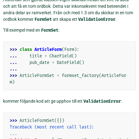
och att få en tom ordbok. Detta var inkonsekvent med beteendet i
andra delar av ramverket. Från och med 1.3 om du skickar in en tom
ordbok kommer
FormSet
att skapa ett
ValidationError
.
Till exempel med en
FormSet
:
>>> 
class
ArticleForm
(
Form
):
... 
title
=
CharField
()
... 
pub_date
=
DateField
()
...
>>> 
ArticleFormSet
=
formset_factory
(
ArticleFor
m
)
kommer följande kod att ge upphov till ett
ValidationError
:
>>> 
ArticleFormSet
({})
Traceback (most recent call last):
...