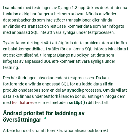
I samband med testningen av Django 1.3 upptäcktes dock att denna
funktion aldrig har fungerat helt som utlovat. När du använder
databasbackends som inte stöder transaktioner, eller när du
använder ett TransactionTestCase, kommer data som har infogats
med anpassad SQL inte att vara synliga under testprocessen.
Tyvärr fanns det inget sätt att åtgärda detta problem utan att införa
en bakåtkompatibilitet. I stället för att lämna SQL-införda initialdata i
ett osäkert tillstånd, tillämpar Django nu policyn att data som
infogats av anpassad SQL
inte
kommer att vara synliga under
testning.
Den här ändringen påverkar endast testprocessen. Du kan
fortfarande använda anpassad SQL för att ladda data till din
produktionsdatabas som en del av
syncdb
-processen. Om du vill att
data ska finnas under testförhållanden bör du antingen infoga dem
med
test fixtures
eller med metoden
setUp()
i ditt testfall.
Ändrad prioritet för laddning av
översättningar
¶
Arbete har gjorts för att förenkla, rationalisera och korrekt