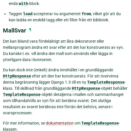
enda
with
-block.
Taggen
load
accepterar nu argumentet
from
, vilket gör att du
kan ladda en enskild tagg eller ett filter från ett bibliotek.
MallSvar
¶
Det kan ibland vara fördelaktigt att låta dekoratorer eller
mellanprogram ändra ett svar
efter
att det har konstruerats av vyn.
Du kanske t.ex. vill ändra den mall som används eller lägga in
ytterligare data i kontexten.
Du kan dock inte (enkelt) ändra innehållet i en grundläggande
HttpResponse
efter att den har konstruerats. För att övervinna
denna begränsning lägger Django 1.3 till en ny
TemplateResponse
-
klass. Till skillnad från grundläggande
HttpResponse
-objekt behåller
TemplateResponse
-objekt detaljerna i mallen och sammanhanget
som tillhandahölls av vyn för att beräkna svaret. Det slutliga
resultatet av svaret beräknas inte förrän det behövs, senare i
svarsprocessen.
För mer information, se
dokumentation
om
TemplateResponse
-
klassen.