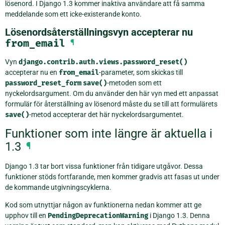
lösenord. I Django 1.3 kommer inaktiva användare att få samma
meddelande som ett icke-existerande konto.
Lösenordsåterställningsvyn accepterar nu
from_email
¶
Vyn
django.contrib.auth.views.password_reset()
accepterar nu en
from_email
-parameter, som skickas till
password_reset_form
save()
-metoden som ett
nyckelordsargument. Om du använder den här vyn med ett anpassat
formulär för återställning av lösenord måste du se till att formulärets
save()
-metod accepterar det här nyckelordsargumentet.
Funktioner som inte längre är aktuella i
1.3
¶
Django 1.3 tar bort vissa funktioner från tidigare utgåvor. Dessa
funktioner stöds fortfarande, men kommer gradvis att fasas ut under
de kommande utgivningscyklerna.
Kod som utnyttjar någon av funktionerna nedan kommer att ge
upphov till en
PendingDeprecationWarning
i Django 1.3. Denna