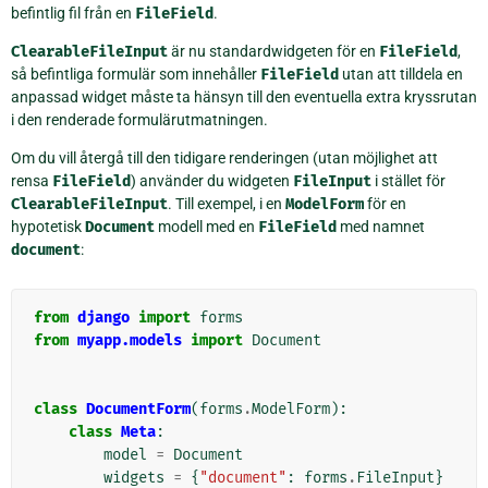
befintlig fil från en
FileField
.
ClearableFileInput
är nu standardwidgeten för en
FileField
,
så befintliga formulär som innehåller
FileField
utan att tilldela en
anpassad widget måste ta hänsyn till den eventuella extra kryssrutan
i den renderade formulärutmatningen.
Om du vill återgå till den tidigare renderingen (utan möjlighet att
rensa
FileField
) använder du widgeten
FileInput
i stället för
ClearableFileInput
. Till exempel, i en
ModelForm
för en
hypotetisk
Document
modell med en
FileField
med namnet
document
:
from
django
import
forms
from
myapp.models
import
Document
class
DocumentForm
(
forms
.
ModelForm
):
class
Meta
:
model
=
Document
widgets
=
{
"document"
:
forms
.
FileInput
}