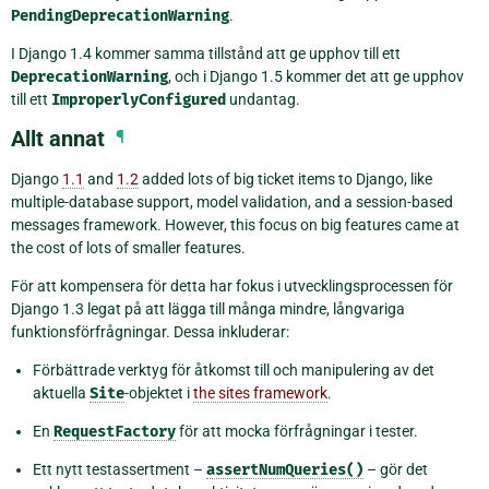
PendingDeprecationWarning
.
I Django 1.4 kommer samma tillstånd att ge upphov till ett
DeprecationWarning
, och i Django 1.5 kommer det att ge upphov
till ett
ImproperlyConfigured
undantag.
Allt annat
¶
Django
1.1
and
1.2
added lots of big ticket items to Django, like
multiple-database support, model validation, and a session-based
messages framework. However, this focus on big features came at
the cost of lots of smaller features.
För att kompensera för detta har fokus i utvecklingsprocessen för
Django 1.3 legat på att lägga till många mindre, långvariga
funktionsförfrågningar. Dessa inkluderar:
Förbättrade verktyg för åtkomst till och manipulering av det
aktuella
Site
-objektet i
the sites framework
.
En
RequestFactory
för att mocka förfrågningar i tester.
Ett nytt testassertment –
assertNumQueries()
– gör det