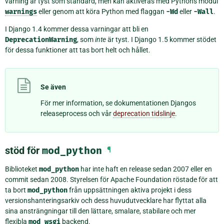
varning är tyst som standard, men kan aktiveras med Pythons modul
warnings
eller genom att köra Python med flaggan
-Wd
eller
-Wall
.
I Django 1.4 kommer dessa varningar att bli en
DeprecationWarning
, som
inte
är tyst. I Django 1.5 kommer stödet
för dessa funktioner att tas bort helt och hållet.
Se även
För mer information, se dokumentationen
Djangos
releaseprocess
och vår
deprecation tidslinje
.
stöd för
mod_python
¶
Biblioteket
mod_python
har inte haft en release sedan 2007 eller en
commit sedan 2008. Styrelsen för Apache Foundation röstade för att
ta bort
mod_python
från uppsättningen aktiva projekt i dess
versionshanteringsarkiv och dess huvudutvecklare har flyttat alla
sina ansträngningar till den lättare, smalare, stabilare och mer
flexibla
mod_wsgi
backend.