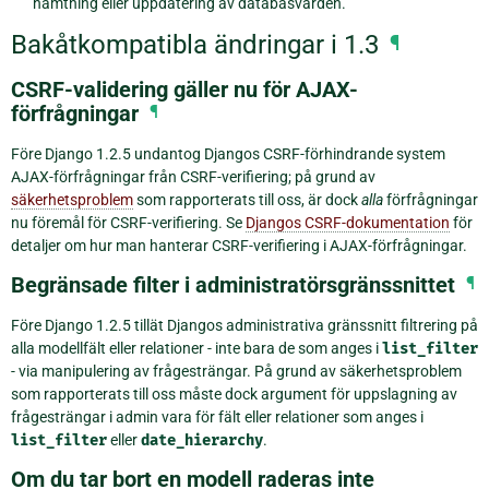
hämtning eller uppdatering av databasvärden.
Bakåtkompatibla ändringar i 1.3
¶
CSRF-validering gäller nu för AJAX-
förfrågningar
¶
Före Django 1.2.5 undantog Djangos CSRF-förhindrande system
AJAX-förfrågningar från CSRF-verifiering; på grund av
säkerhetsproblem
som rapporterats till oss, är dock
alla
förfrågningar
nu föremål för CSRF-verifiering. Se
Djangos CSRF-dokumentation
för
detaljer om hur man hanterar CSRF-verifiering i AJAX-förfrågningar.
Begränsade filter i administratörsgränssnittet
¶
Före Django 1.2.5 tillät Djangos administrativa gränssnitt filtrering på
alla modellfält eller relationer - inte bara de som anges i
list_filter
- via manipulering av frågesträngar. På grund av säkerhetsproblem
som rapporterats till oss måste dock argument för uppslagning av
frågesträngar i admin vara för fält eller relationer som anges i
list_filter
eller
date_hierarchy
.
Om du tar bort en modell raderas inte