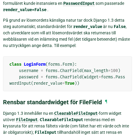
formuläret kunde instansiera en
PasswordInput
som passerade
render_value=False
.
På grund av lösenordets känsliga natur tar dock Django 1.3 detta
steg automatiskt; standardvärdet för
render_value
är nu
False
,
och utvecklare som vill att lösenordsvärdet ska returneras till
webbläsaren vid en inlämning med fel (det tidigare beteendet) måste
nu uttryckligen ange detta. Till exempel:
class
LoginForm
(
forms
.
Form
):
username
=
forms
.
CharField
(
max_length
=
100
)
password
=
forms
.
CharField
(
widget
=
forms
.
Pass
wordInput
(
render_value
=
True
))
Rensbar standardwidget för FileField
¶
Django 1.3 innehåller nu en
ClearableFileInput
-form widget
utöver
FileInput
.
ClearableFileInput
renderas med en
kryssruta för att rensa fältets värde (om fältet har ett värde och inte
är obligatoriskt);
FileInput
tillhandahöll inget sätt att rensa en