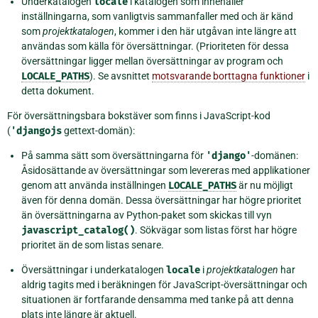
Underkatalogen
locale
i katalogen som innehåller
inställningarna, som vanligtvis sammanfaller med och är känd
som
projektkatalogen
, kommer i den här utgåvan inte längre att
användas som källa för översättningar. (Prioriteten för dessa
översättningar ligger mellan översättningar av program och
LOCALE_PATHS
). Se avsnittet
motsvarande borttagna funktioner
i
detta dokument.
För översättningsbara bokstäver som finns i JavaScript-kod
(
'djangojs
gettext-domän):
På samma sätt som översättningarna för
'django'
-domänen:
Åsidosättande av översättningar som levereras med applikationer
genom att använda inställningen
LOCALE_PATHS
är nu möjligt
även för denna domän. Dessa översättningar har högre prioritet
än översättningarna av Python-paket som skickas till vyn
javascript_catalog()
. Sökvägar som listas först har högre
prioritet än de som listas senare.
Översättningar i underkatalogen
locale
i
projektkatalogen
har
aldrig tagits med i beräkningen för JavaScript-översättningar och
situationen är fortfarande densamma med tanke på att denna
plats inte längre är aktuell.