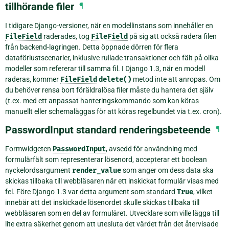
tillhörande filer
¶
I tidigare Django-versioner, när en modellinstans som innehåller en
FileField
raderades, tog
FileField
på sig att också radera filen
från backend-lagringen. Detta öppnade dörren för flera
dataförlustscenarier, inklusive rullade transaktioner och fält på olika
modeller som refererar till samma fil. I Django 1.3, när en modell
raderas, kommer
FileField
delete()
metod inte att anropas. Om
du behöver rensa bort föräldralösa filer måste du hantera det själv
(t.ex. med ett anpassat hanteringskommando som kan köras
manuellt eller schemaläggas för att köras regelbundet via t.ex. cron).
PasswordInput standard renderingsbeteende
¶
Formwidgeten
PasswordInput
, avsedd för användning med
formulärfält som representerar lösenord, accepterar ett boolean
nyckelordsargument
render_value
som anger om dess data ska
skickas tillbaka till webbläsaren när ett inskickat formulär visas med
fel. Före Django 1.3 var detta argument som standard
True
, vilket
innebär att det inskickade lösenordet skulle skickas tillbaka till
webbläsaren som en del av formuläret. Utvecklare som ville lägga till
lite extra säkerhet genom att utesluta det värdet från det återvisade