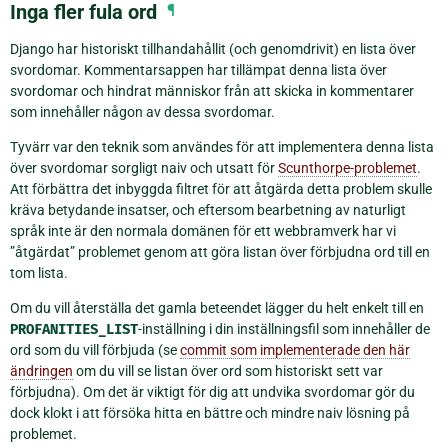
Inga fler fula ord
¶
Django har historiskt tillhandahållit (och genomdrivit) en lista över
svordomar. Kommentarsappen har tillämpat denna lista över
svordomar och hindrat människor från att skicka in kommentarer
som innehåller någon av dessa svordomar.
Tyvärr var den teknik som användes för att implementera denna lista
över svordomar sorgligt naiv och utsatt för
Scunthorpe-problemet
.
Att förbättra det inbyggda filtret för att åtgärda detta problem skulle
kräva betydande insatser, och eftersom bearbetning av naturligt
språk inte är den normala domänen för ett webbramverk har vi
”åtgärdat” problemet genom att göra listan över förbjudna ord till en
tom lista.
Om du vill återställa det gamla beteendet lägger du helt enkelt till en
PROFANITIES_LIST
-inställning i din inställningsfil som innehåller de
ord som du vill förbjuda (se
commit som implementerade den här
ändringen
om du vill se listan över ord som historiskt sett var
förbjudna). Om det är viktigt för dig att undvika svordomar gör du
dock klokt i att försöka hitta en bättre och mindre naiv lösning på
problemet.