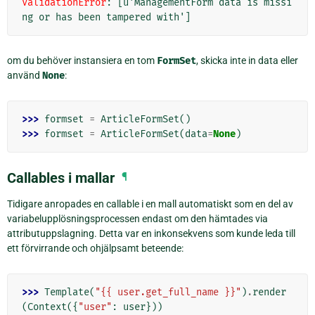
ValidationError
: 
[u'ManagementForm data is missi
ng or has been tampered with']
om du behöver instansiera en tom
FormSet
, skicka inte in data eller
använd
None
:
>>> 
formset
=
ArticleFormSet
()
>>> 
formset
=
ArticleFormSet
(
data
=
None
)
Callables i mallar
¶
Tidigare anropades en callable i en mall automatiskt som en del av
variabelupplösningsprocessen endast om den hämtades via
attributuppslagning. Detta var en inkonsekvens som kunde leda till
ett förvirrande och ohjälpsamt beteende:
>>> 
Template
(
"{{ user.get_full_name }}"
)
.
render
(
Context
({
"user"
:
user
}))