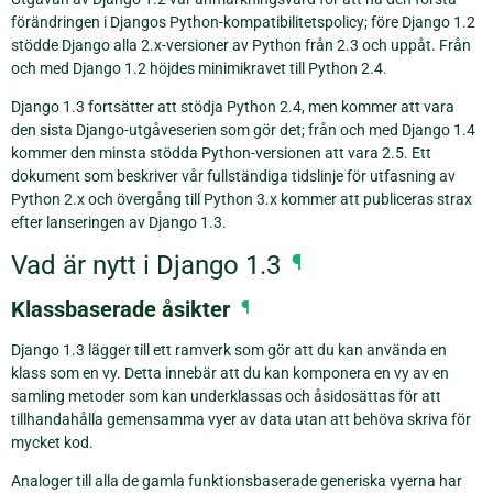
förändringen i Djangos Python-kompatibilitetspolicy; före Django 1.2
stödde Django alla 2.x-versioner av Python från 2.3 och uppåt. Från
och med Django 1.2 höjdes minimikravet till Python 2.4.
Django 1.3 fortsätter att stödja Python 2.4, men kommer att vara
den sista Django-utgåveserien som gör det; från och med Django 1.4
kommer den minsta stödda Python-versionen att vara 2.5. Ett
dokument som beskriver vår fullständiga tidslinje för utfasning av
Python 2.x och övergång till Python 3.x kommer att publiceras strax
efter lanseringen av Django 1.3.
Vad är nytt i Django 1.3
¶
Klassbaserade åsikter
¶
Django 1.3 lägger till ett ramverk som gör att du kan använda en
klass som en vy. Detta innebär att du kan komponera en vy av en
samling metoder som kan underklassas och åsidosättas för att
tillhandahålla gemensamma vyer av data utan att behöva skriva för
mycket kod.
Analoger till alla de gamla funktionsbaserade generiska vyerna har