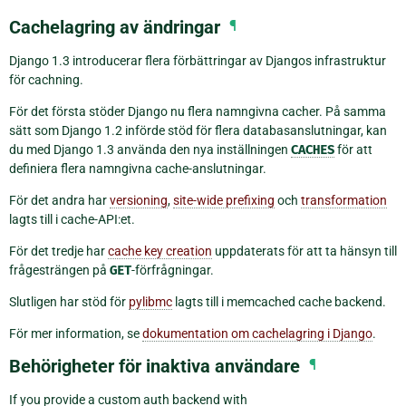
Cachelagring av ändringar
¶
Django 1.3 introducerar flera förbättringar av Djangos infrastruktur
för cachning.
För det första stöder Django nu flera namngivna cacher. På samma
sätt som Django 1.2 införde stöd för flera databasanslutningar, kan
du med Django 1.3 använda den nya inställningen
CACHES
för att
definiera flera namngivna cache-anslutningar.
För det andra har
versioning
,
site-wide prefixing
och
transformation
lagts till i cache-API:et.
För det tredje har
cache key creation
uppdaterats för att ta hänsyn till
frågesträngen på
GET
-förfrågningar.
Slutligen har stöd för
pylibmc
lagts till i memcached cache backend.
För mer information, se
dokumentation om cachelagring i Django
.
Behörigheter för inaktiva användare
¶
If you provide a custom auth backend with