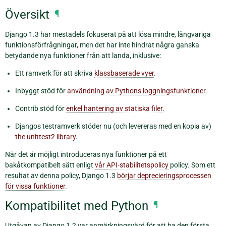
Översikt
¶
Django 1.3 har mestadels fokuserat på att lösa mindre, långvariga
funktionsförfrågningar, men det har inte hindrat några ganska
betydande nya funktioner från att landa, inklusive:
Ett ramverk för att skriva
klassbaserade vyer
.
Inbyggt stöd för
användning av Pythons loggningsfunktioner
.
Contrib stöd för
enkel hantering av statiska filer
.
Djangos testramverk stöder nu (och levereras med en kopia av)
the unittest2 library
.
När det är möjligt introduceras nya funktioner på ett
bakåtkompatibelt sätt enligt
vår API-stabilitetspolicy
policy. Som ett
resultat av denna policy, Django 1.3
börjar deprecieringsprocessen
för vissa funktioner
.
Kompatibilitet med Python
¶
Utgåvan av Django 1.2 var anmärkningsvärd för att ha den första