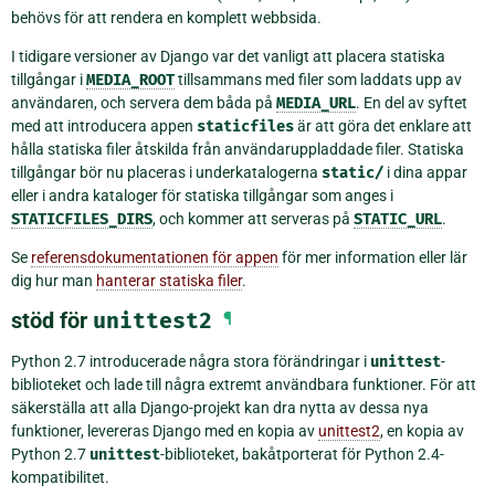
behövs för att rendera en komplett webbsida.
I tidigare versioner av Django var det vanligt att placera statiska
tillgångar i
MEDIA_ROOT
tillsammans med filer som laddats upp av
användaren, och servera dem båda på
MEDIA_URL
. En del av syftet
med att introducera appen
staticfiles
är att göra det enklare att
hålla statiska filer åtskilda från användaruppladdade filer. Statiska
tillgångar bör nu placeras i underkatalogerna
static/
i dina appar
eller i andra kataloger för statiska tillgångar som anges i
STATICFILES_DIRS
, och kommer att serveras på
STATIC_URL
.
Se
referensdokumentationen för appen
för mer information eller lär
dig hur man
hanterar statiska filer
.
stöd för
unittest2
¶
Python 2.7 introducerade några stora förändringar i
unittest
-
biblioteket och lade till några extremt användbara funktioner. För att
säkerställa att alla Django-projekt kan dra nytta av dessa nya
funktioner, levereras Django med en kopia av
unittest2
, en kopia av
Python 2.7
unittest
-biblioteket, bakåtporterat för Python 2.4-
kompatibilitet.