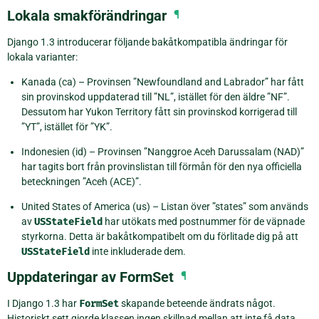
Lokala smakförändringar
¶
Django 1.3 introducerar följande bakåtkompatibla ändringar för
lokala varianter:
Kanada (ca) – Provinsen ”Newfoundland and Labrador” har fått
sin provinskod uppdaterad till ”NL”, istället för den äldre ”NF”.
Dessutom har Yukon Territory fått sin provinskod korrigerad till
”YT”, istället för ”YK”.
Indonesien (id) – Provinsen ”Nanggroe Aceh Darussalam (NAD)”
har tagits bort från provinslistan till förmån för den nya officiella
beteckningen ”Aceh (ACE)”.
United States of America (us) – Listan över ”states” som används
av
USStateField
har utökats med postnummer för de väpnade
styrkorna. Detta är bakåtkompatibelt om du förlitade dig på att
USStateField
inte inkluderade dem.
Uppdateringar av FormSet
¶
I Django 1.3 har
FormSet
skapande beteende ändrats något.
Historiskt sett gjorde klassen ingen skillnad mellan att inte få data