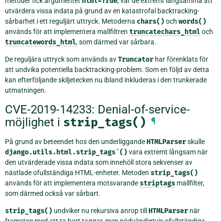
metoder fick argumentet
html=True
, var de extremt långsamma att
utvärdera vissa indata på grund av en katastrofal backtracking-
sårbarhet i ett reguljärt uttryck. Metoderna
chars()
och
words()
används för att implementera mallfiltren
truncatechars_html
och
truncatewords_html
, som därmed var sårbara.
De reguljära uttryck som används av
Truncator
har förenklats för
att undvika potentiella backtracking-problem. Som en följd av detta
kan efterföljande skiljetecken nu ibland inkluderas i den trunkerade
utmatningen.
CVE-2019-14233: Denial-of-service-
möjlighet i
strip_tags()
¶
På grund av beteendet hos den underliggande
HTMLParser
skulle
django.utils.html.strip_tags`()
vara extremt långsam när
den utvärderade vissa indata som innehöll stora sekvenser av
nästlade ofullständiga HTML-enheter. Metoden
strip_tags()
används för att implementera motsvarande
striptags
mallfilter,
som därmed också var sårbart.
strip_tags()
undviker nu rekursiva anrop till
HTMLParser
när