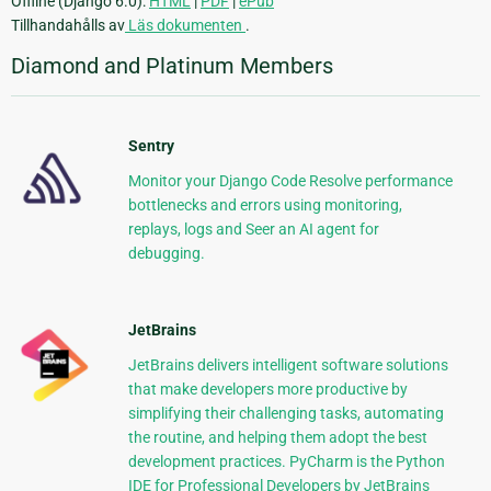
Offline (Django 6.0):
HTML
|
PDF
|
ePub
Tillhandahålls av
Läs dokumenten
.
Diamond and Platinum Members
Sentry
Monitor your Django Code Resolve performance
bottlenecks and errors using monitoring,
replays, logs and Seer an AI agent for
debugging.
JetBrains
JetBrains delivers intelligent software solutions
that make developers more productive by
simplifying their challenging tasks, automating
the routine, and helping them adopt the best
development practices. PyCharm is the Python
IDE for Professional Developers by JetBrains