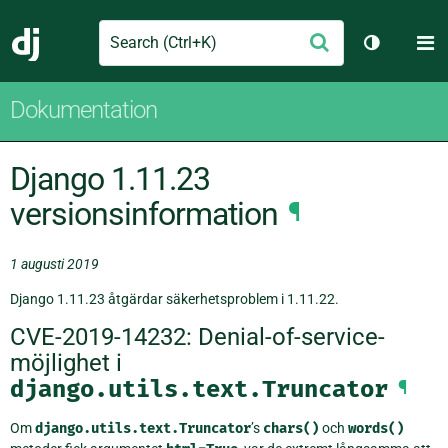
Search
M
Skicka
Django
Växla tem
Dokumentation
Django 1.11.23
versionsinformation
¶
1 augusti 2019
Django 1.11.23 åtgärdar säkerhetsproblem i 1.11.22.
CVE-2019-14232: Denial-of-service-
möjlighet i
django.utils.text.Truncator
¶
Om
django.utils.text.Truncator
’s
chars()
och
words()