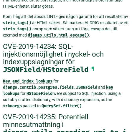
framsteg med att ta bort taggar, men nödvändigtvis ofullständiga
HTML-enheter, slutar göras.
Kom ihåg att det absolut INTE ges någon garanti för att resultatet av
strip_tags()
är HTML-säkert. Så markera ALDRIG resultatet av ett
strip_tags()
-anrop som säkert utan att först escapa det, till
exempel med
django.utils.html.escape()
.
CVE-2019-14234: SQL-
injektionsmöjlighet i nyckel- och
indexuppslagningar för
JSONField
/
HStoreField
¶
Key
and
index
lookups
for
django.contrib.postgres.fields.JSONField
and
key
lookups
for
HStoreField
were subject to SQL injection, using a
suitably crafted dictionary, with dictionary expansion, as the
**kwargs
passed to
QuerySet.filter()
.
CVE-2019-14235: Potentiell
minnesutmattning i