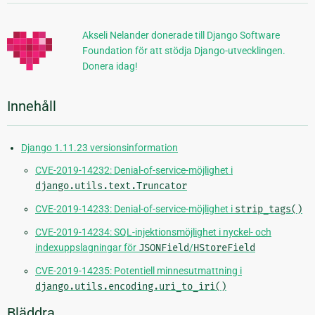
information
Akseli Nelander donerade till Django Software
Foundation för att stödja Django-utvecklingen.
Donera idag!
Innehåll
Django 1.11.23 versionsinformation
CVE-2019-14232: Denial-of-service-möjlighet i
django.utils.text.Truncator
CVE-2019-14233: Denial-of-service-möjlighet i
strip_tags()
CVE-2019-14234: SQL-injektionsmöjlighet i nyckel- och
indexuppslagningar för
JSONField
/
HStoreField
CVE-2019-14235: Potentiell minnesutmattning i
django.utils.encoding.uri_to_iri()
Bläddra