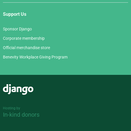
Support Us
Sponsor Django
Corporate membership
Official merchandise store
Benevity Workplace Giving Program
Django
Hosting by
In-kind donors