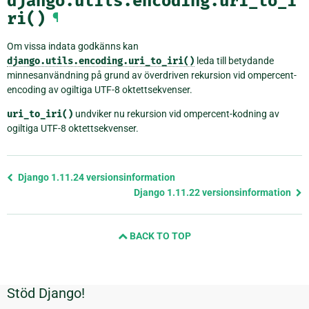
django.utils.encoding.uri_to_i
ri()
¶
Om vissa indata godkänns kan
django.utils.encoding.uri_to_iri()
leda till betydande
minnesanvändning på grund av överdriven rekursion vid ompercent-
encoding av ogiltiga UTF-8 oktettsekvenser.
uri_to_iri()
undviker nu rekursion vid ompercent-kodning av
ogiltiga UTF-8 oktettsekvenser.
Föregående
Django 1.11.24 versionsinformation
sida
Django 1.11.22 versionsinformation
och
nästa
BACK TO TOP
sida
Stöd Django!
Ytterligare