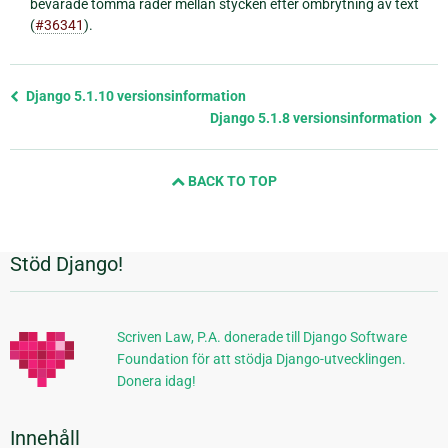
bevarade tomma rader mellan stycken efter ombrytning av text
(
#36341
).
Föregående
Django 5.1.10 versionsinformation
sida
Django 5.1.8 versionsinformation
och
nästa
BACK TO TOP
sida
Stöd Django!
Ytterligare
information
Scriven Law, P.A. donerade till Django Software
Foundation för att stödja Django-utvecklingen.
Donera idag!
Innehåll