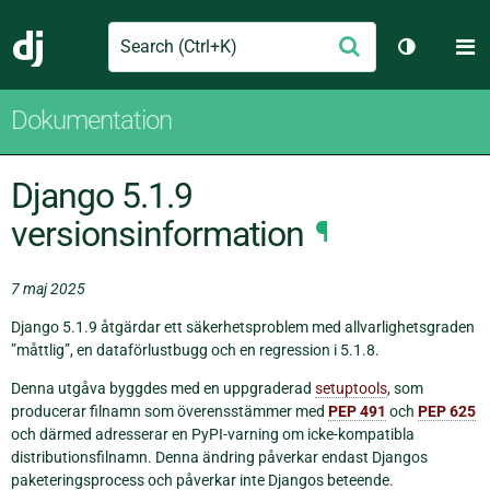
Search
M
Skicka
Django
Växla tem
Dokumentation
Django 5.1.9
versionsinformation
¶
7 maj 2025
Django 5.1.9 åtgärdar ett säkerhetsproblem med allvarlighetsgraden
”måttlig”, en dataförlustbugg och en regression i 5.1.8.
Denna utgåva byggdes med en uppgraderad
setuptools
, som
producerar filnamn som överensstämmer med
PEP 491
och
PEP 625
och därmed adresserar en PyPI-varning om icke-kompatibla
distributionsfilnamn. Denna ändring påverkar endast Djangos
paketeringsprocess och påverkar inte Djangos beteende.