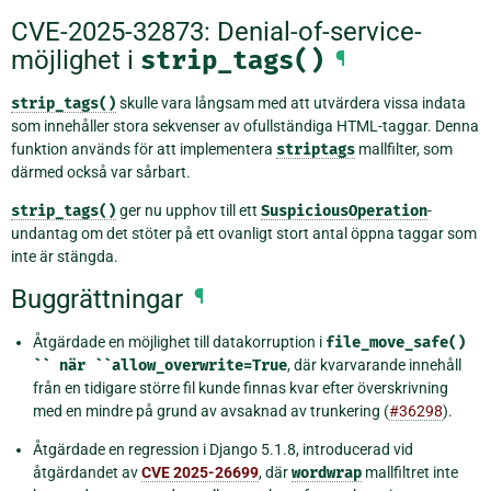
CVE-2025-32873: Denial-of-service-
möjlighet i
strip_tags()
¶
strip_tags()
skulle vara långsam med att utvärdera vissa indata
som innehåller stora sekvenser av ofullständiga HTML-taggar. Denna
funktion används för att implementera
striptags
mallfilter, som
därmed också var sårbart.
strip_tags()
ger nu upphov till ett
SuspiciousOperation
-
undantag om det stöter på ett ovanligt stort antal öppna taggar som
inte är stängda.
Buggrättningar
¶
Åtgärdade en möjlighet till datakorruption i
file_move_safe()
``
när
``allow_overwrite=True
, där kvarvarande innehåll
från en tidigare större fil kunde finnas kvar efter överskrivning
med en mindre på grund av avsaknad av trunkering (
#36298
).
Åtgärdade en regression i Django 5.1.8, introducerad vid
åtgärdandet av
CVE 2025-26699
, där
wordwrap
mallfiltret inte