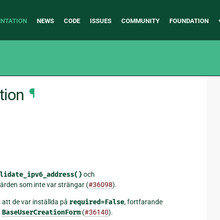
NTATION
NEWS
CODE
ISSUES
COMMUNITY
FOUNDATION
tion
¶
lidate_ipv6_address()
och
ärden som inte var strängar (
#36098
).
 att de var inställda på
required=False
, fortfarande
n
BaseUserCreationForm
(
#36140
).