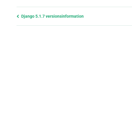
Föregående
Django 5.1.7 versionsinformation
sida
och
nästa
sida