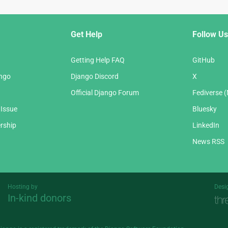
Get Help
Follow Us
Getting Help FAQ
GitHub
ango
Django Discord
X
Official Django Forum
Fediverse 
 Issue
Bluesky
rship
LinkedIn
News RSS
Hosting by
Desi
In-kind donors
Threespot
andrevv