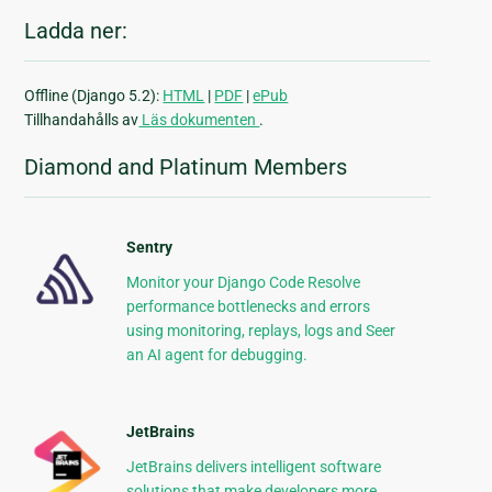
Ladda ner:
Offline (Django 5.2):
HTML
|
PDF
|
ePub
Tillhandahålls av
Läs dokumenten
.
Diamond and Platinum Members
Sentry
Monitor your Django Code Resolve
performance bottlenecks and errors
using monitoring, replays, logs and Seer
an AI agent for debugging.
JetBrains
JetBrains delivers intelligent software
solutions that make developers more