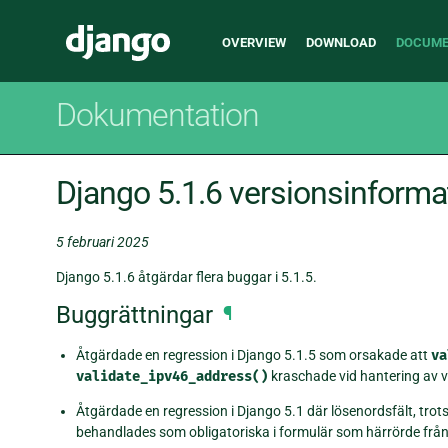
Main
Django
OVERVIEW
DOWNLOAD
DOCUME
navigation
Dokumentation
Django 5.1.6 versionsinforma
5 februari 2025
Django 5.1.6 åtgärdar flera buggar i 5.1.5.
Buggrättningar
¶
Åtgärdade en regression i Django 5.1.5 som orsakade att
va
validate_ipv46_address()
kraschade vid hantering av v
Åtgärdade en regression i Django 5.1 där lösenordsfält, trots
behandlades som obligatoriska i formulär som härrörde frå