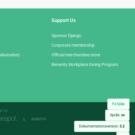
Support Us
Sponsor Django
Corporate membership
(Mastodon)
Official merchandise store
Benevity Workplace Giving Program
Få hjälp
gn by
Språk:
sv
&
Dokumentationsversion:
5.2