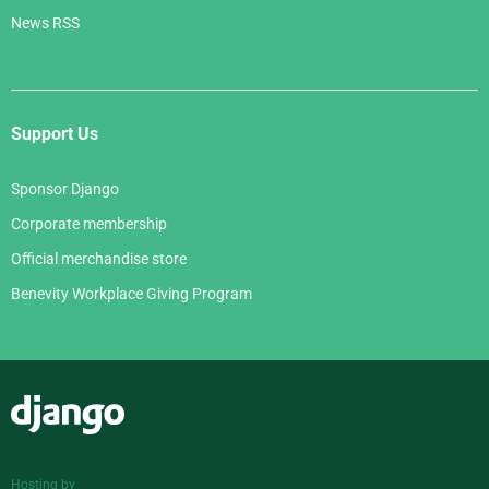
News RSS
Support Us
Sponsor Django
Corporate membership
Official merchandise store
Benevity Workplace Giving Program
Django
Hosting by