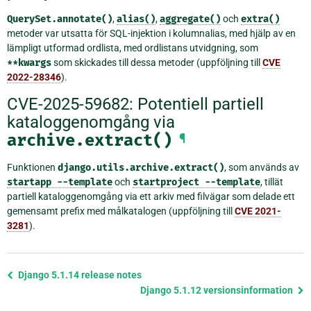
QuerySet.annotate()
,
alias()
,
aggregate()
och
extra()
metoder var utsatta för SQL-injektion i kolumnalias, med hjälp av en
lämpligt utformad ordlista, med ordlistans utvidgning, som
**kwargs
som skickades till dessa metoder (uppföljning till
CVE
2022-28346
).
CVE-2025-59682: Potentiell partiell
kataloggenomgång via
archive.extract()
¶
Funktionen
django.utils.archive.extract()
, som används av
startapp
--template
och
startproject
--template
, tillät
partiell kataloggenomgång via ett arkiv med filvägar som delade ett
gemensamt prefix med målkatalogen (uppföljning till
CVE 2021-
3281
).
Föregående
Django 5.1.14 release notes
sida
Django 5.1.12 versionsinformation
och