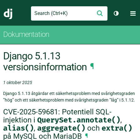
Search
M
Skicka
Django
Växla tem
Dokumentation
Django 5.1.13
versionsinformation
¶
1 oktober 2025
Django 5.1.13 åtgärdar ett säkerhetsproblem med svårighetsgraden
”hög” och ett säkerhetsproblem med svårighetsgraden ”låg” i 5.1.12.
CVE-2025-59681: Potentiell SQL-
injektion i
QuerySet.annotate()
,
alias()
,
aggregate()
och
extra()
på MySQL och MariaDB
¶