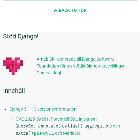
nästa
BACK TO TOP
sida
Stöd Django!
Ytterligare
information
Arnab Shil donerade till Django Software
Foundation för att stödja Django-utvecklingen.
Donera idag!
Innehåll
Django 5.1.13 versionsinformation
CVE-2025-59681: Potentiell SQL-injektion i
QuerySet.annotate()
,
alias()
,
aggregate()
och
extra()
på MySQL och MariaDB