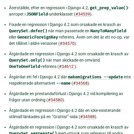
Återställde, efter en regression i Django 4.2,
get_prep_value()
-
anropet i
JSONField
-underklasser (
#34539
).
Fixade en regression i Django 4.2 som orsakade en krasch av
QuerySet.defer()
när man passerade en
ManyToManyField
eller
GenericForeignKey
referens. Även om det är ett no-op, var
det tillåtet i äldre versioner (
#34570
).
Åtgärdade en regression i Django 4.2 som orsakade en krasch av
QuerySet.only()
när man skickade en omvänd
OneToOneField
-referens (
#34612`
).
Åtgärdat ett fel i Django 4.2 där
makemigrations
--update
inte
respekterade alternativet
--name
(
#34568
).
Åtgärdade en prestandaförlust i Django 4.2 vid kompilering av
frågor utan ordning (
#34580
).
Åtgärdade en regression i Django 4.2 där en icke-existerande
stilmall länkades på en ”Grattis!”-sida (
#34588
).
Åtgärdade en regression i Django 4.2 som orsakade en krasch av
QuerySet.aggregate()
med uttryck som refererar till andra