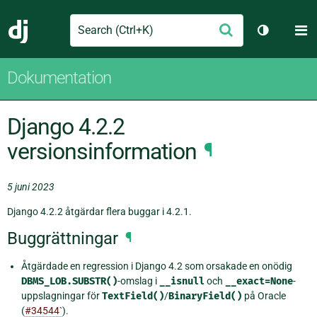
Search
M
Skicka
Django
Växla tem
Dokumentation
Django 4.2.2
versionsinformation
¶
5 juni 2023
Django 4.2.2 åtgärdar flera buggar i 4.2.1.
Buggrättningar
¶
Åtgärdade en regression i Django 4.2 som orsakade en onödig
DBMS_LOB.SUBSTR()
-omslag i
__isnull
och
__exact=None
-
uppslagningar för
TextField()
/
BinaryField()
på Oracle
(
#34544`
).