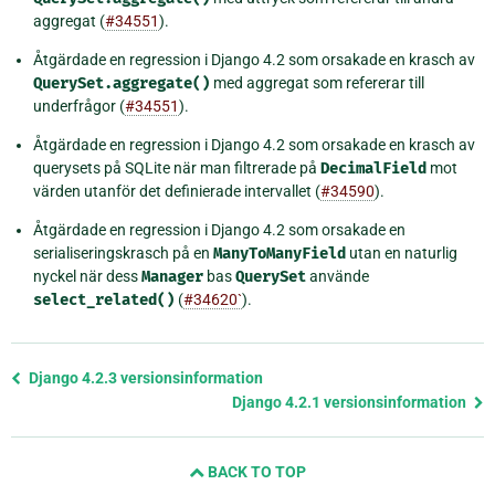
aggregat (
#34551
).
Åtgärdade en regression i Django 4.2 som orsakade en krasch av
QuerySet.aggregate()
med aggregat som refererar till
underfrågor (
#34551
).
Åtgärdade en regression i Django 4.2 som orsakade en krasch av
querysets på SQLite när man filtrerade på
DecimalField
mot
värden utanför det definierade intervallet (
#34590
).
Åtgärdade en regression i Django 4.2 som orsakade en
serialiseringskrasch på en
ManyToManyField
utan en naturlig
nyckel när dess
Manager
bas
QuerySet
använde
select_related()
(
#34620`
).
Föregående
Django 4.2.3 versionsinformation
sida
Django 4.2.1 versionsinformation
och
nästa
BACK TO TOP
sida