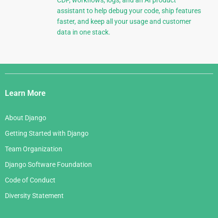
CDP, workflows, logs, and an AI product
assistant to help debug your code, ship features
faster, and keep all your usage and customer
data in one stack.
Django
Links
Learn More
About Django
Getting Started with Django
Team Organization
Django Software Foundation
Code of Conduct
Diversity Statement