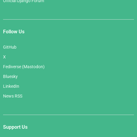
Official Django Forum
Follow Us
GitHub
X
Fediverse (Mastodon)
Bluesky
LinkedIn
News RSS
Support Us