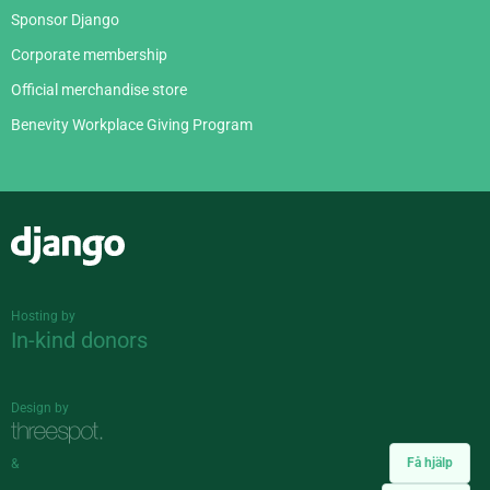
Sponsor Django
Corporate membership
Official merchandise store
Benevity Workplace Giving Program
Django
Hosting by
In-kind donors
Design by
Få hjälp
&