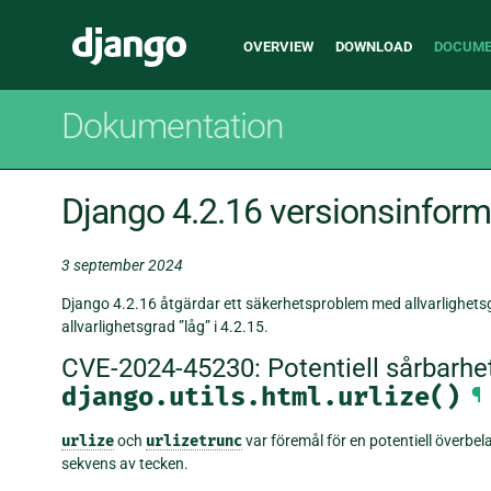
Main
Django
OVERVIEW
DOWNLOAD
DOCUME
navigation
Dokumentation
Django 4.2.16 versionsinform
3 september 2024
Django 4.2.16 åtgärdar ett säkerhetsproblem med allvarlighets
allvarlighetsgrad ”låg” i 4.2.15.
CVE-2024-45230: Potentiell sårbarhet 
django.utils.html.urlize()
¶
urlize
och
urlizetrunc
var föremål för en potentiell överbe
sekvens av tecken.