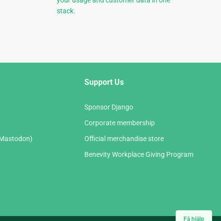
your usage and customer data in one
stack.
Support Us
Sponsor Django
Corporate membership
(Mastodon)
Official merchandise store
Benevity Workplace Giving Program
Få hjälp