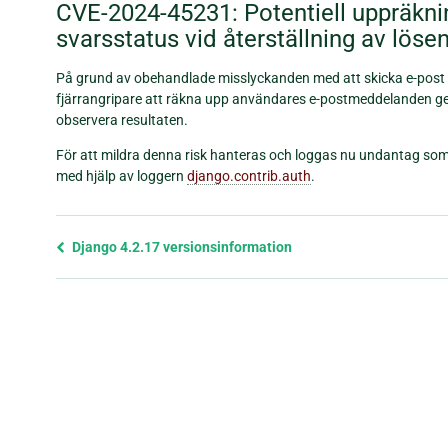
CVE-2024-45231: Potentiell uppräkni
svarsstatus vid återställning av löse
På grund av obehandlade misslyckanden med att skicka e-post
fjärrangripare att räkna upp användares e-postmeddelanden ge
observera resultaten.
För att mildra denna risk hanteras och loggas nu undantag som 
med hjälp av loggern
django.contrib.auth
.
Föregående
Django 4.2.17 versionsinformation
sida
och
nästa
sida