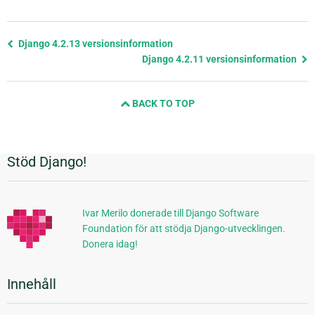
Föregående
Django 4.2.13 versionsinformation
sida
Django 4.2.11 versionsinformation
och
nästa
BACK TO TOP
sida
Stöd Django!
Ytterligare
information
Ivar Merilo donerade till Django Software
Foundation för att stödja Django-utvecklingen.
Donera idag!
Innehåll