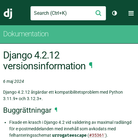
Search
M
Skicka
Django
Växla tem
Dokumentation
Django 4.2.12
versionsinformation
¶
6 maj 2024
Django 4.2.12 åtgärdar ett kompatibilitetsproblem med Python
3.11.9+ och 3.12.3+.
Buggrättningar
¶
Fixade en krasch i Django 4.2 vid validering av maximal radlängd
för e-postmeddelanden med innehåll som avkodats med
felhanteringsschemat
urrogateescape
(
#35361`
).