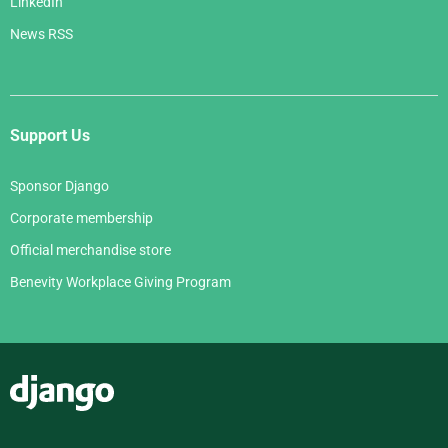
LinkedIn
News RSS
Support Us
Sponsor Django
Corporate membership
Official merchandise store
Benevity Workplace Giving Program
Django