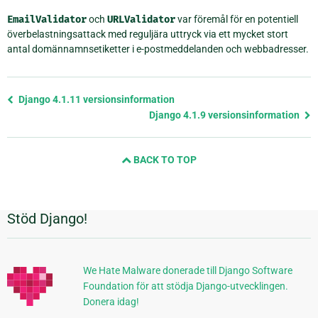
EmailValidator
och
URLValidator
var föremål för en potentiell
överbelastningsattack med reguljära uttryck via ett mycket stort
antal domännamnsetiketter i e-postmeddelanden och webbadresser.
Föregående
Django 4.1.11 versionsinformation
sida
Django 4.1.9 versionsinformation
och
nästa
BACK TO TOP
sida
Stöd Django!
Ytterligare
information
We Hate Malware donerade till Django Software
Foundation för att stödja Django-utvecklingen.
Donera idag!