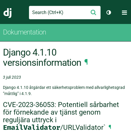
Search
M
Skicka
Django
Växla tem
Dokumentation
Django 4.1.10
versionsinformation
¶
3 juli 2023
Django 4.1.10 åtgärdar ett säkerhetsproblem med allvarlighetsgrad
”måttlig” i 4.1.9.
CVE-2023-36053: Potentiell sårbarhet
för förnekande av tjänst genom
reguljära uttryck i
EmailValidator
/URLValidator`
¶