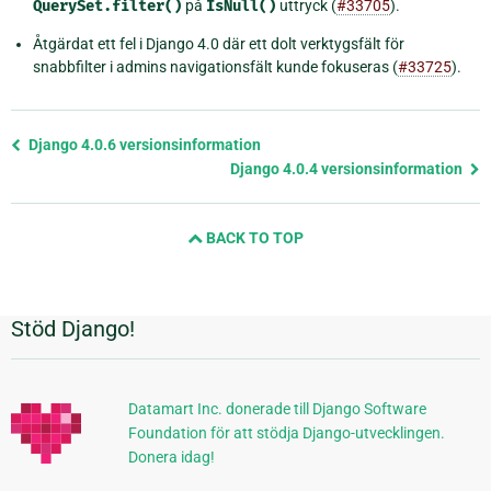
QuerySet.filter()
på
IsNull()
uttryck (
#33705
).
Åtgärdat ett fel i Django 4.0 där ett dolt verktygsfält för
snabbfilter i admins navigationsfält kunde fokuseras (
#33725
).
Föregående
Django 4.0.6 versionsinformation
sida
Django 4.0.4 versionsinformation
och
nästa
BACK TO TOP
sida
Stöd Django!
Ytterligare
information
Datamart Inc. donerade till Django Software
Foundation för att stödja Django-utvecklingen.
Donera idag!