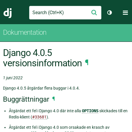
Search
M
Skicka
Django
Växla tem
Dokumentation
Django 4.0.5
versionsinformation
¶
1 juni 2022
Django 4.0.5 åtgärdar flera buggar i 4.0.4.
Buggrättningar
¶
Åtgärdat ett fel i Django 4.0 där inte alla
OPTIONS
skickades till en
Redis-klient (
#33681
).
Åtgärdat ett fel i Django 4.0 som orsakade en krasch av