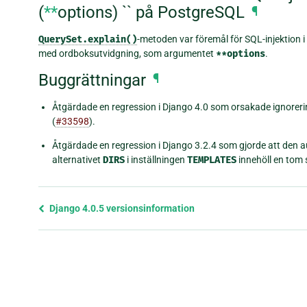
(
**
options) `` på PostgreSQL
¶
QuerySet.explain()
-metoden var föremål för SQL-injektion 
med ordboksutvidgning, som argumentet
**options
.
Buggrättningar
¶
Åtgärdade en regression i Django 4.0 som orsakade ignoreri
(
#33598
).
Åtgärdade en regression i Django 3.2.4 som gjorde att den 
alternativet
DIRS
i inställningen
TEMPLATES
innehöll en tom 
Föregående
Django 4.0.5 versionsinformation
sida
och
nästa
sida