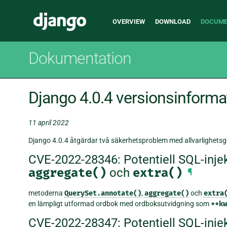
Main
Django
OVERVIEW
DOWNLOAD
DOCUME
navigation
Dokumentation
Django 4.0.4 versionsinforma
11 april 2022
Django 4.0.4 åtgärdar två säkerhetsproblem med allvarlighetsgr
CVE-2022-28346: Potentiell SQL-injek
aggregate()
och
extra()
¶
metoderna
QuerySet.annotate()
,
aggregate()
och
extra
en lämpligt utformad ordbok med ordboksutvidgning som
**kw
CVE-2022-28347: Potentiell SQL-inje