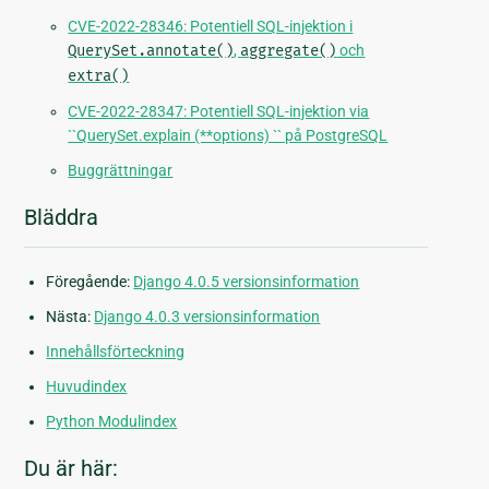
CVE-2022-28346: Potentiell SQL-injektion i
QuerySet.annotate()
,
aggregate()
och
extra()
CVE-2022-28347: Potentiell SQL-injektion via
``QuerySet.explain (**options) `` på PostgreSQL
Buggrättningar
Bläddra
Föregående:
Django 4.0.5 versionsinformation
Nästa:
Django 4.0.3 versionsinformation
Innehållsförteckning
Huvudindex
Python Modulindex
Du är här: