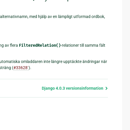
i alternativnamn, med hjälp av en lämpligt utformad ordbok,
ng av flera
FilteredRelation()
-relationer till samma fält
automatiska omladdaren inte längre upptäckte ändringar när
sträng (
#33628`
).
Django 4.0.3 versionsinformation