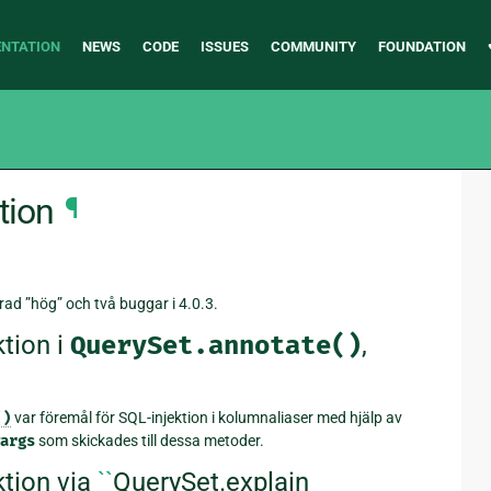
NTATION
NEWS
CODE
ISSUES
COMMUNITY
FOUNDATION
tion
¶
ad ”hög” och två buggar i 4.0.3.
tion i
QuerySet.annotate()
,
()
var föremål för SQL-injektion i kolumnaliaser med hjälp av
args
som skickades till dessa metoder.
ktion via
``
QuerySet.explain