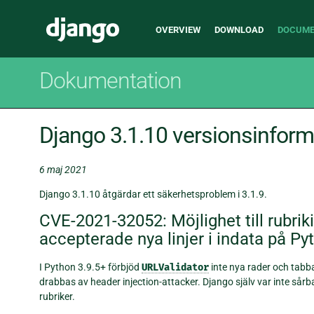
Main
Django
OVERVIEW
DOWNLOAD
DOCUME
navigation
Dokumentation
Django 3.1.10 versionsinform
6 maj 2021
Django 3.1.10 åtgärdar ett säkerhetsproblem i 3.1.9.
CVE-2021-32052: Möjlighet till rubri
accepterade nya linjer i indata på Py
I Python 3.9.5+ förbjöd
URLValidator
inte nya rader och tabb
drabbas av header injection-attacker. Django själv var inte sår
rubriker.