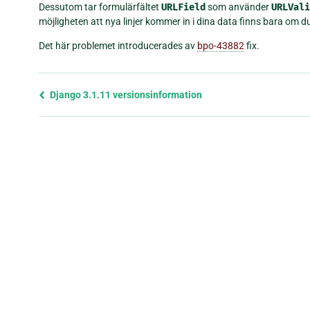
Dessutom tar formulärfältet
URLField
som använder
URLVali
möjligheten att nya linjer kommer in i dina data finns bara om 
Det här problemet introducerades av
bpo-43882
fix.
Föregående
Django 3.1.11 versionsinformation
sida
och
nästa
sida