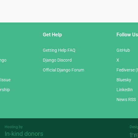
Get Help
Follow Us
Getting Help FAQ
GitHub
ango
Django Discord
X
Official Django Forum
Fediverse 
 Issue
Bluesky
rship
LinkedIn
News RSS
Hosting by
Desi
In-kind donors
Threespot
andrevv