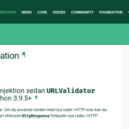
NTATION
NEWS
CODE
ISSUES
COMMUNITY
FOUNDATION
ation
¶
kinjektion sedan
URLValidator
thon 3.9.5+
¶
ar. Om du använde värden med nya rader i HTTP-svar kan du
bart eftersom
HttpResponse
förbjuder nya rader i HTTP-