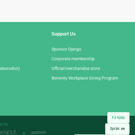
Support Us
Sponsor Django
Corporate membership
(Mastodon)
Official merchandise store
Benevity Workplace Giving Program
Få hjälp
gn by
Språk:
sv
&