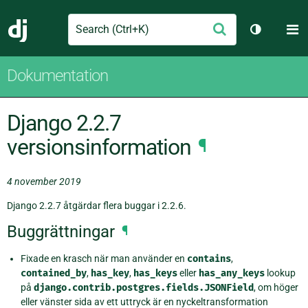
Search
M
Skicka
Django
Växla tem
Dokumentation
Django 2.2.7
versionsinformation
¶
4 november 2019
Django 2.2.7 åtgärdar flera buggar i 2.2.6.
Buggrättningar
¶
Fixade en krasch när man använder en
contains
,
contained_by
,
has_key
,
has_keys
eller
has_any_keys
lookup
på
django.contrib.postgres.fields.JSONField
, om höger
eller vänster sida av ett uttryck är en nyckeltransformation