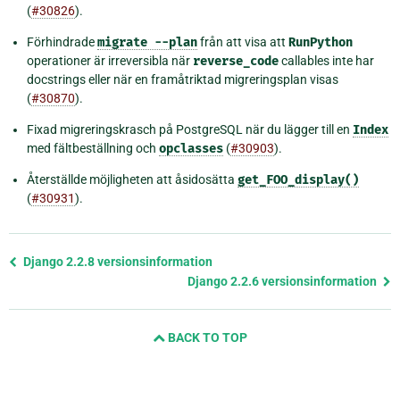
(
#30826
).
Förhindrade
migrate
--plan
från att visa att
RunPython
operationer är irreversibla när
reverse_code
callables inte har
docstrings eller när en framåtriktad migreringsplan visas
(
#30870
).
Fixad migreringskrasch på PostgreSQL när du lägger till en
Index
med fältbeställning och
opclasses
(
#30903
).
Återställde möjligheten att åsidosätta
get_FOO_display()
(
#30931
).
Föregående
Django 2.2.8 versionsinformation
sida
Django 2.2.6 versionsinformation
och
nästa
BACK TO TOP
sida