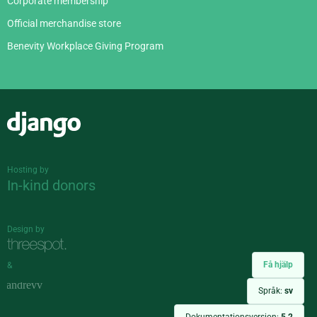
Corporate membership
Official merchandise store
Benevity Workplace Giving Program
Django
Hosting by
In-kind donors
Design by
Få hjälp
&
Språk:
sv