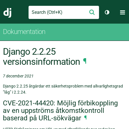
Search
M
Skicka
Django
Växla tem
Dokumentation
Django 2.2.25
versionsinformation
¶
7 december 2021
Django 2.2.25 åtgärdar ett säkerhetsproblem med allvarlighetsgrad
”låg” i 2.2.24.
CVE-2021-44420: Möjlig förbikoppling
av en uppströms åtkomstkontroll
baserad på URL-sökvägar
¶