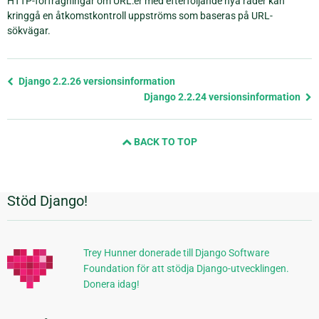
HTTP-förfrågningar om URL:er med efterföljande nya rader kan
kringgå en åtkomstkontroll uppströms som baseras på URL-
sökvägar.
Föregående
Django 2.2.26 versionsinformation
sida
Django 2.2.24 versionsinformation
och
nästa
BACK TO TOP
sida
Stöd Django!
Ytterligare
information
Trey Hunner donerade till Django Software
Foundation för att stödja Django-utvecklingen.
Donera idag!