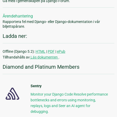
Gå med i gemenskapen på Django Forum.
Ärendehantering
Rapportera fel med Django- eller Django-dokumentation i vår
biljettspårare.
Ladda ner:
Offline (Django 5.2):
HTML
|
PDF
|
ePub
Tillhandahålls av
Läs dokumenten
.
Diamond and Platinum Members
Sentry
Monitor your Django Code Resolve performance
bottlenecks and errors using monitoring,
replays, logs and Seer an AI agent for
debugging.