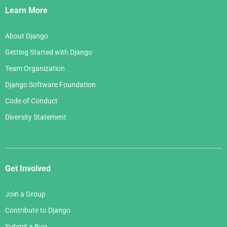
Links
Learn More
About Django
Getting Started with Django
Team Organization
Django Software Foundation
Code of Conduct
Diversity Statement
Get Involved
Join a Group
Contribute to Django
Submit a Bug