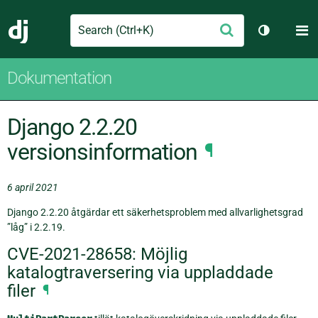
Search
M
Skicka
Django
Växla tem
Dokumentation
Django 2.2.20
versionsinformation
¶
6 april 2021
Django 2.2.20 åtgärdar ett säkerhetsproblem med allvarlighetsgrad
”låg” i 2.2.19.
CVE-2021-28658: Möjlig
katalogtraversering via uppladdade
filer
¶