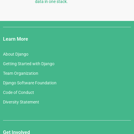
data in one stack.
Django
Links
Learn More
About Django
Getting Started with Django
Team Organization
Django Software Foundation
Code of Conduct
Diversity Statement
Get Involved