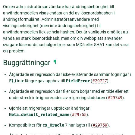
Om en administratörsanvändare har ändringsbehörighet till
användarmodellen visas endast en del av lösenordshashen i
ändringsformuläret. Administratörsanvändare med
visningsbehörighet (men inte ändringsbehörighet) till
användarmodellen fick se hela hashen. Det är vanligtvis omöjligt att
vända en stark lösenordshash, men om din webbplats använder
svagare lösenordshashalgoritmer som MD5 eller SHA1 kan det vara
ett problem.
Buggrättningar
¶
Åtgärdade en regression där icke-existerande sammanfogningar i
F()
inte längre gav upphov till
FieldError
(
#29727
).
Åtgärdade en regression där filer som börjar med en tilde eller ett
understreck inte ignorerades av migreringsladdaren (
#29749
).
Gjorde att migreringar upptäcker ändringar i
Meta.default_related_name
(
#29755
).
Kompatibilitet för
cx_Oracle
7 har lagts till (
#29759
).