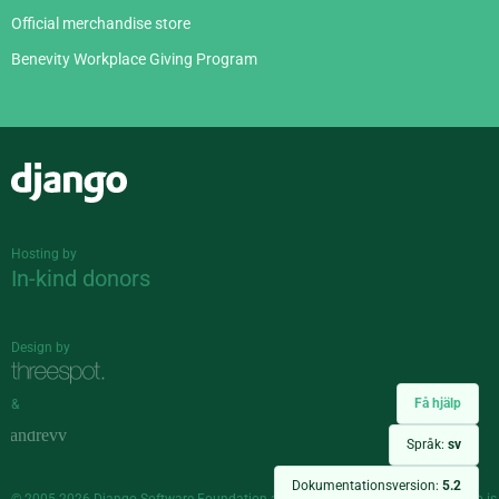
Official merchandise store
Benevity Workplace Giving Program
Django
Hosting by
In-kind donors
Design by
Få hjälp
&
Språk:
sv
Dokumentationsversion:
5.2