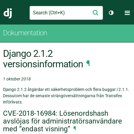
Search
M
Skicka
Django
Växla tem
Dokumentation
Django 2.1.2
versionsinformation
¶
1 oktober 2018
Django 2.1.2 åtgärdar ett säkerhetsproblem och flera buggar i 2.1.1.
Dessutom har de senaste strängöversättningarna från Transifex
införlivats.
CVE-2018-16984: Lösenordshash
avslöjas för administratörsanvändare
med ”endast visning”
¶