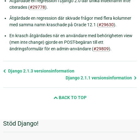
Åtgärdade en regression i Django 2.0 där unika indexnamn inte
citerades (
#29778
).
Åtgärdade en regression där skivade frågor med flera kolumner
med samma namn kraschade på Oracle 12.1 (
#29630
).
En krasch åtgärdades när en användare med behörigheten view
(men inte change) gjorde en POST-begäran till ett
ändringsformulär för en admin-användare (
#29809
).
Föregående
Django 2.1.3 versionsinformation
sida
Django 2.1.1 versionsinformation
och
nästa
BACK TO TOP
sida
Stöd Django!
Ytterligare
information