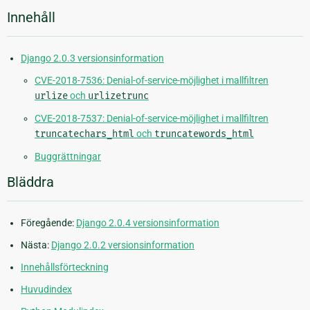
Innehåll
Django 2.0.3 versionsinformation
CVE-2018-7536: Denial-of-service-möjlighet i mallfiltren
urlize
och
urlizetrunc
CVE-2018-7537: Denial-of-service-möjlighet i mallfiltren
truncatechars_html
och
truncatewords_html
Buggrättningar
Bläddra
Föregående:
Django 2.0.4 versionsinformation
Nästa:
Django 2.0.2 versionsinformation
Innehållsförteckning
Huvudindex