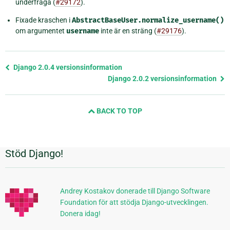
underfråga (
#29172
).
Fixade kraschen i
AbstractBaseUser.normalize_username()
om argumentet
username
inte är en sträng (
#29176
).
Föregående
Django 2.0.4 versionsinformation
sida
Django 2.0.2 versionsinformation
och
nästa
BACK TO TOP
sida
Stöd Django!
Ytterligare
information
Andrey Kostakov donerade till Django Software
Foundation för att stödja Django-utvecklingen.
Donera idag!