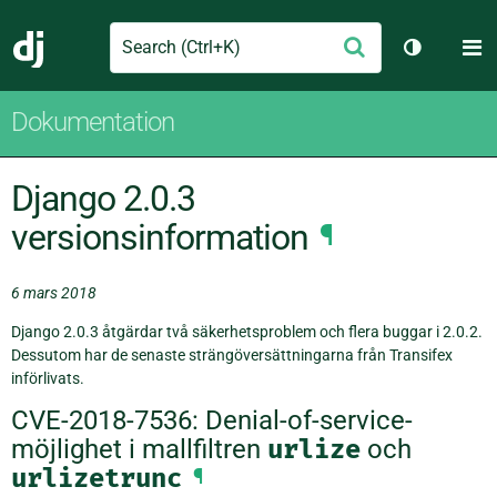
Search
M
Skicka
Django
Växla tem
Dokumentation
Django 2.0.3
versionsinformation
¶
6 mars 2018
Django 2.0.3 åtgärdar två säkerhetsproblem och flera buggar i 2.0.2.
Dessutom har de senaste strängöversättningarna från Transifex
införlivats.
CVE-2018-7536: Denial-of-service-
möjlighet i mallfiltren
urlize
och
urlizetrunc
¶