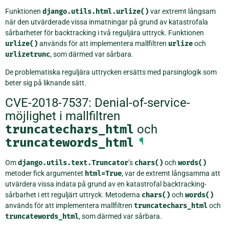
Funktionen
django.utils.html.urlize()
var extremt långsam
när den utvärderade vissa inmatningar på grund av katastrofala
sårbarheter för backtracking i två reguljära uttryck. Funktionen
urlize()
används för att implementera mallfiltren
urlize
och
urlizetrunc
, som därmed var sårbara.
De problematiska reguljära uttrycken ersätts med parsinglogik som
beter sig på liknande sätt.
CVE-2018-7537: Denial-of-service-
möjlighet i mallfiltren
truncatechars_html
och
truncatewords_html
¶
Om
django.utils.text.Truncator
’s
chars()
och
words()
metoder fick argumentet
html=True
, var de extremt långsamma att
utvärdera vissa indata på grund av en katastrofal backtracking-
sårbarhet i ett reguljärt uttryck. Metoderna
chars()
och
words()
används för att implementera mallfiltren
truncatechars_html
och
truncatewords_html
, som därmed var sårbara.