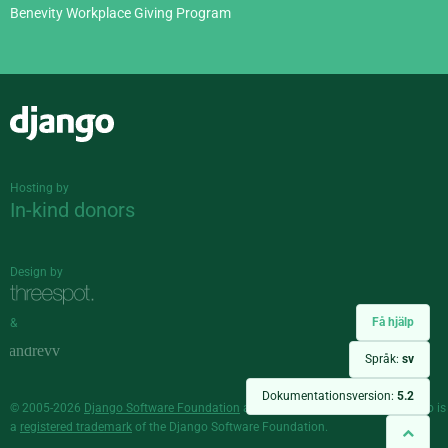
Benevity Workplace Giving Program
Django
Hosting by
In-kind donors
Design by
Få hjälp
&
Språk:
sv
Dokumentationsversion:
5.2
© 2005-2026
Django Software Foundation
and individual contributors. Django is
a
registered trademark
of the Django Software Foundation.