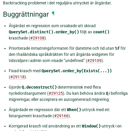
Backtracking-problemet i det reguljära uttrycket är åtgärdat.
Buggrättningar
¶
Åtgärdat en regression som orsakade att skivad
QuerySet.distinct().order_by()
följt av
count()
kraschade (
#29108
).
Prioriterade inmatningsformaten för datetime och tid utan
%f
för
den thailändska språkdräkten för att åtgärda widgeten för
tidsväljare i admin som visade ”undefined” (
#29109
).
Fixad krasch med
QuerySet.order_by(Exists(...))
(
#29118
).
Gjorde
Q.deconstruct()
deterministisk med flera
nyckelordsargument (
#29125
). Du kan behöva ändra
Q
i befintliga
migreringar, eller acceptera en autogenererad migrering.
Åtgärdade en regression där ett
When()
-uttryck med ett
listargument kraschade (
#29166
).
Korrigerad krasch vid användning av ett
Window()
-uttryck i en