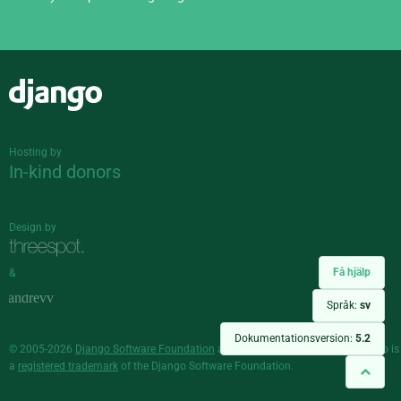
Django
Hosting by
In-kind donors
Design by
Få hjälp
&
Språk:
sv
Dokumentationsversion:
5.2
© 2005-2026
Django Software Foundation
and individual contributors. Django is
a
registered trademark
of the Django Software Foundation.