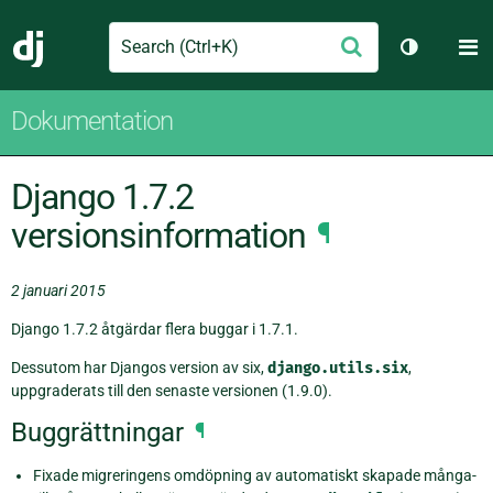
Search
M
Skicka
Django
Växla tem
Dokumentation
Django 1.7.2
versionsinformation
¶
2 januari 2015
Django 1.7.2 åtgärdar flera buggar i 1.7.1.
Dessutom har Djangos version av six,
django.utils.six
,
uppgraderats till den senaste versionen (1.9.0).
Buggrättningar
¶
Fixade migreringens omdöpning av automatiskt skapade många-