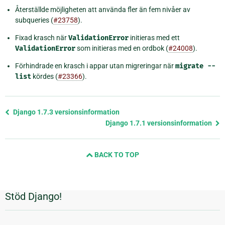
Återställde möjligheten att använda fler än fem nivåer av
subqueries (
#23758
).
Fixad krasch när
ValidationError
initieras med ett
ValidationError
som initieras med en ordbok (
#24008
).
Förhindrade en krasch i appar utan migreringar när
migrate
--
list
kördes (
#23366
).
Föregående
Django 1.7.3 versionsinformation
sida
Django 1.7.1 versionsinformation
och
nästa
BACK TO TOP
sida
Stöd Django!
Ytterligare
information