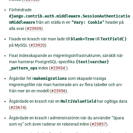
Förhindrade
django.contrib.auth.middleware.SessionAuthenticatio
nMiddleware
från att ställa in en
"Vary:
Cookie"
header på
alla svar (
#23939
).
Fixade en krasch när man lade till
blank=True
till
TextField()
på MySQL (
#23920
).
Fixat indexskapande av migreringsinfrastrukturen, särskilt när
man hanterar PostgreSQL-specifika
{text|varchar}
_pattern_ops
index (
#23954`
).
Åtgärdat fel i
makemigrations
som skapade trasiga
migreringsfiler när man hanterade arv av flera tabeller och arv
från mer än en modell (
#23956
).
Åtgärdade en krasch när en
MultiValueField
har ogiltiga data
(
#23674
).
Åtgärdade en krasch i administratören när du använder ”Spara
som ny” och även raderar en relaterad inline (
#23857
).