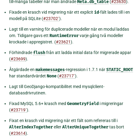
till-många tabeller när man ändrade
Meta.db_table
(
#23630
).
Fixade en krasch vid migrering när ett explicit
id
-fält lades till i en
modell på SQLite (
#23702`
).
Lagt till en varning för duplicerade modeller när en modul laddas
om. Tidigare gavs ett
RuntimeError
varje gång två modeller
krockade i appregistret. (
#23621
).
Förhindrade
flush
från att ladda initial data för migrerade appar
(
#23699
).
Åtgärdade en
makemessages
-regression i 1.7.1 när
STATIC_ROOT
har standardvärdet
None
(
#23717`
).
Lagt till GeoDjango-kompatibilitet med mysqlclient-
databasdrivrutinen.
Fixad MySQL 5.6+ krasch med
GeometryField
i migreringar
(
#23719`
).
Fixat en krasch vid migrering när ett fält som refereras till i
AlterIndexTogether
eller
AlterUniqueTogether
tas bort
(
#23614
).