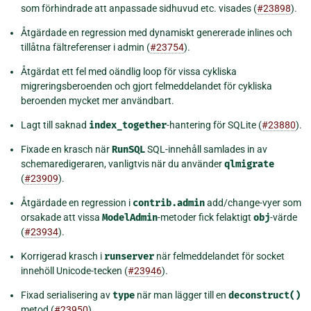
som förhindrade att anpassade sidhuvud etc. visades (
#23898
).
Åtgärdade en regression med dynamiskt genererade inlines och
tillåtna fältreferenser i admin (
#23754
).
Åtgärdat ett fel med oändlig loop för vissa cykliska
migreringsberoenden och gjort felmeddelandet för cykliska
beroenden mycket mer användbart.
Lagt till saknad
index_together
-hantering för SQLite (
#23880
).
Fixade en krasch när
RunSQL
SQL-innehåll samlades in av
schemaredigeraren, vanligtvis när du använder
qlmigrate
(
#23909
).
Åtgärdade en regression i
contrib.admin
add/change-vyer som
orsakade att vissa
ModelAdmin
-metoder fick felaktigt
obj
-värde
(
#23934
).
Korrigerad krasch i
runserver
när felmeddelandet för socket
innehöll Unicode-tecken (
#23946
).
Fixad serialisering av
type
när man lägger till en
deconstruct()
metod (
#23950
).