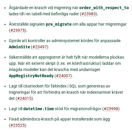
Åtgärdade en krasch vid migrering när
order_with_respect_to
lades till i en tabell med befintliga rader (
#23983
).
Återställde signalen
pre_migrate
om alla appar har migreringar
(
#23975
).
Gjorde att kontroller av adminsystemet kördes för anpassade
AdminSite
(
#23497
).
Säkerställde att appregistret är helt fyllt när modellerna plockas
upp. När ett externt skript (t.ex. en köinfrastruktur) laddar om
inlagda modeller kan det krascha med undantaget
AppRegistryNotReady
(
#24007
).
Lagt till citattecken för fältindex i SQL som genereras av
migreringar för att förhindra en krasch när indexnamnet kräver
det (
#24015
).
Lagt till
datetime.time
stöd för migrationsfrågor (
#23998
).
Fixad admindocs-krasch på appar installerade som ägg
(
#23525
).