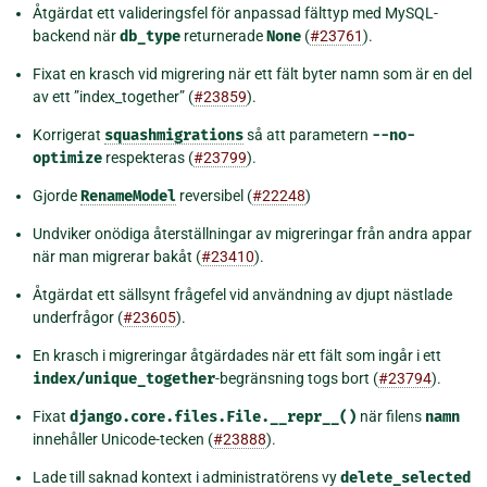
Åtgärdat ett valideringsfel för anpassad fälttyp med MySQL-
backend när
db_type
returnerade
None
(
#23761
).
Fixat en krasch vid migrering när ett fält byter namn som är en del
av ett ”index_together” (
#23859
).
Korrigerat
squashmigrations
så att parametern
--no-
optimize
respekteras (
#23799
).
Gjorde
RenameModel
reversibel (
#22248
)
Undviker onödiga återställningar av migreringar från andra appar
när man migrerar bakåt (
#23410
).
Åtgärdat ett sällsynt frågefel vid användning av djupt nästlade
underfrågor (
#23605
).
En krasch i migreringar åtgärdades när ett fält som ingår i ett
index/unique_together
-begränsning togs bort (
#23794
).
Fixat
django.core.files.File.__repr__()
när filens
namn
innehåller Unicode-tecken (
#23888
).
Lade till saknad kontext i administratörens vy
delete_selected