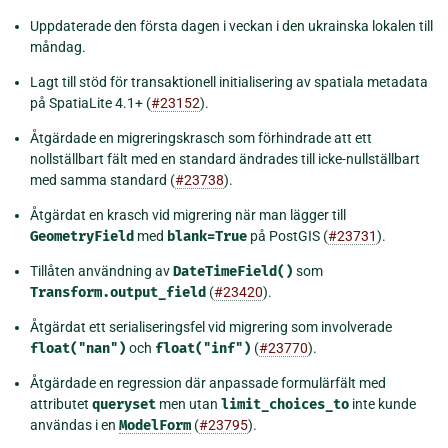
Uppdaterade den första dagen i veckan i den ukrainska lokalen till
måndag.
Lagt till stöd för transaktionell initialisering av spatiala metadata
på SpatiaLite 4.1+ (
#23152
).
Åtgärdade en migreringskrasch som förhindrade att ett
nollställbart fält med en standard ändrades till icke-nullställbart
med samma standard (
#23738
).
Åtgärdat en krasch vid migrering när man lägger till
GeometryField
med
blank=True
på PostGIS (
#23731
).
Tillåten användning av
DateTimeField()
som
Transform.output_field
(
#23420
).
Åtgärdat ett serialiseringsfel vid migrering som involverade
float("nan")
och
float("inf")
(
#23770
).
Åtgärdade en regression där anpassade formulärfält med
attributet
queryset
men utan
limit_choices_to
inte kunde
användas i en
ModelForm
(
#23795
).