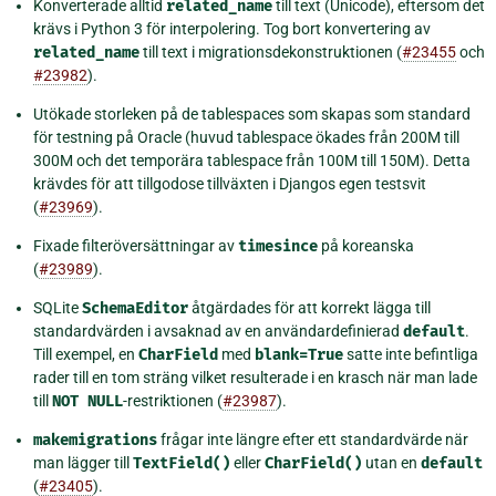
Konverterade alltid
related_name
till text (Unicode), eftersom det
krävs i Python 3 för interpolering. Tog bort konvertering av
related_name
till text i migrationsdekonstruktionen (
#23455
och
#23982
).
Utökade storleken på de tablespaces som skapas som standard
för testning på Oracle (huvud tablespace ökades från 200M till
300M och det temporära tablespace från 100M till 150M). Detta
krävdes för att tillgodose tillväxten i Djangos egen testsvit
(
#23969
).
Fixade filteröversättningar av
timesince
på koreanska
(
#23989
).
SQLite
SchemaEditor
åtgärdades för att korrekt lägga till
standardvärden i avsaknad av en användardefinierad
default
.
Till exempel, en
CharField
med
blank=True
satte inte befintliga
rader till en tom sträng vilket resulterade i en krasch när man lade
till
NOT
NULL
-restriktionen (
#23987
).
makemigrations
frågar inte längre efter ett standardvärde när
man lägger till
TextField()
eller
CharField()
utan en
default
(
#23405
).