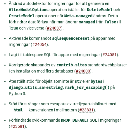
Ändrad autodetektor för migreringar för att generera en
AlterModelOptions
operation istället för
DeleteModel
och
CreateModel
operationer när
Meta.managed
ändras. Detta
förhindrar dataförlust när man ändrar
managed
från
False
till
True
och vice versa (
#24037
).
Aktiverade kommandot
sqlsequencereset
på appar med
migreringar (
#24054
).
Lagt till tablespace SQL för appar med migreringar (
#24051
).
Korrigerade skapandet av
contrib.sites
standardwebbplatser
i en installation med flera databaser (
#24000
).
Återställt stöd för objekt som inte är
str
eller
bytes
i
django.utils.safestring.mark_for_escaping()
på
Python 3.
Stöd för strängar som escapats av tredjepartsbibliotek med
__html__
-konventionen i mallmotorn (
#23831
).
Förhindrade ovidkommande
DROP
DEFAULT
SQL i migreringar
(
#23581
).