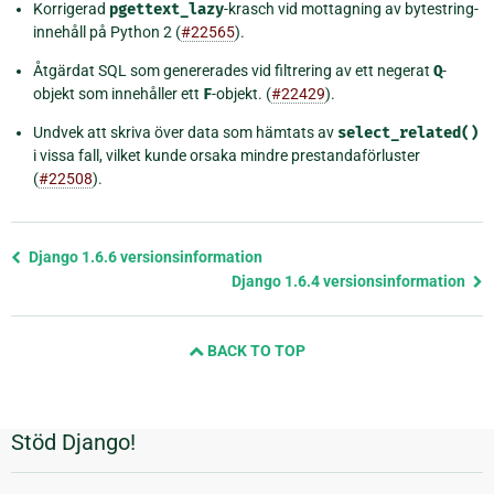
Korrigerad
pgettext_lazy
-krasch vid mottagning av bytestring-
innehåll på Python 2 (
#22565
).
Åtgärdat SQL som genererades vid filtrering av ett negerat
Q
-
objekt som innehåller ett
F
-objekt. (
#22429
).
Undvek att skriva över data som hämtats av
select_related()
i vissa fall, vilket kunde orsaka mindre prestandaförluster
(
#22508
).
Föregående
Django 1.6.6 versionsinformation
sida
Django 1.6.4 versionsinformation
och
nästa
BACK TO TOP
sida
Stöd Django!
Ytterligare
information