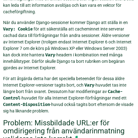
kan leda till att information avslöjas och kan vara en vektor för
cacheförgiftning.
När du använder Django-sessioner kommer Django att ställa in en
Vary:
Cookie
för att säkerställa att cacheminnet inte serverar
cachad data till förfrågningar från andra sessioner. Äldre versioner
av Internet Explorer (troligen endast Internet Explorer 6 och Internet
Explorer 7 om de körs på Windows XP eller Windows Server 2003)
kan dock inte hantera
Vary
-headern i kombination med många
innehållstyper. Därför skulle Django ta bort rubriken om begäran
gjordes av Internet Explorer.
För att åtgärda detta har det speciella beteendet för dessa äldre
Internet Explorer-versioner tagits bort, och
Vary
-huvudet tas inte
längre bort från svaret. Dessutom har modifieringar av
Cache-
Control
-huvudet för alla Internet Explorer-förfrågningar med ett
Content-Disposition
-huvud också tagits bort eftersom de visade
sig ha liknande problem.
Problem: Missbildade URL:er för
omdirigering från användarinmatning