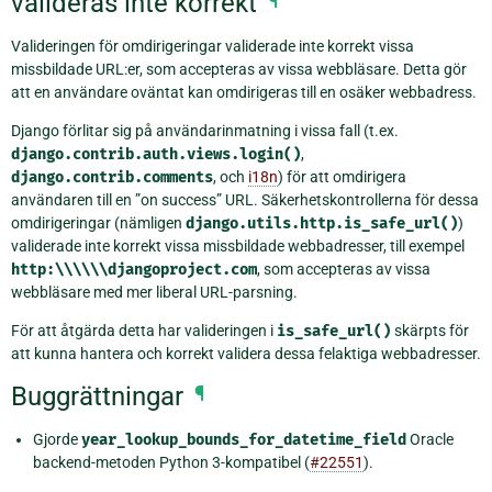
valideras inte korrekt
¶
Valideringen för omdirigeringar validerade inte korrekt vissa
missbildade URL:er, som accepteras av vissa webbläsare. Detta gör
att en användare oväntat kan omdirigeras till en osäker webbadress.
Django förlitar sig på användarinmatning i vissa fall (t.ex.
django.contrib.auth.views.login()
,
django.contrib.comments
, och
i18n
) för att omdirigera
användaren till en ”on success” URL. Säkerhetskontrollerna för dessa
omdirigeringar (nämligen
django.utils.http.is_safe_url()
)
validerade inte korrekt vissa missbildade webbadresser, till exempel
http:\\\\\\djangoproject.com
, som accepteras av vissa
webbläsare med mer liberal URL-parsning.
För att åtgärda detta har valideringen i
is_safe_url()
skärpts för
att kunna hantera och korrekt validera dessa felaktiga webbadresser.
Buggrättningar
¶
Gjorde
year_lookup_bounds_for_datetime_field
Oracle
backend-metoden Python 3-kompatibel (
#22551
).