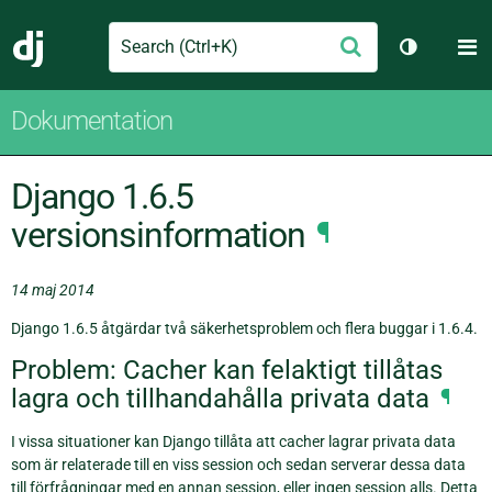
Search
M
Skicka
Django
Växla tem
Dokumentation
Django 1.6.5
versionsinformation
¶
14 maj 2014
Django 1.6.5 åtgärdar två säkerhetsproblem och flera buggar i 1.6.4.
Problem: Cacher kan felaktigt tillåtas
lagra och tillhandahålla privata data
¶
I vissa situationer kan Django tillåta att cacher lagrar privata data
som är relaterade till en viss session och sedan serverar dessa data
till förfrågningar med en annan session, eller ingen session alls. Detta