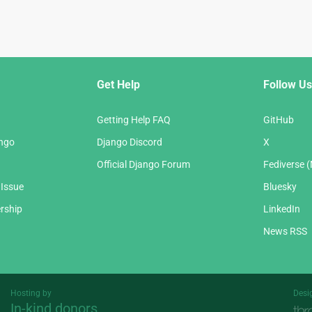
Get Help
Follow Us
Getting Help FAQ
GitHub
ango
Django Discord
X
Official Django Forum
Fediverse 
 Issue
Bluesky
rship
LinkedIn
News RSS
Hosting by
Desi
In-kind donors
Threespot
andrevv