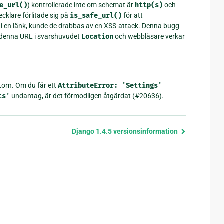
e_url()
) kontrollerade inte om schemat är
http(s)
och
cklare förlitade sig på
is_safe_url()
för att
 i en länk, kunde de drabbas av en XSS-attack. Denna bugg
n denna URL i svarshuvudet
Location
och webbläsare verkar
orn. Om du får ett
AttributeError:
'Settings'
ts'
undantag, är det förmodligen åtgärdat (#20636).
Django 1.4.5 versionsinformation