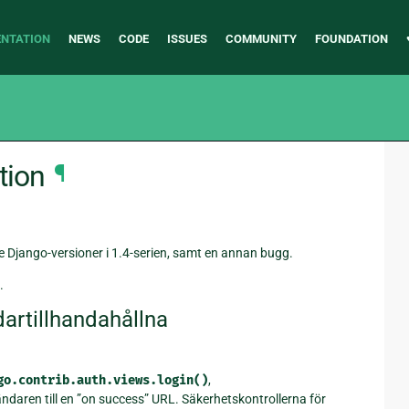
NTATION
NEWS
CODE
ISSUES
COMMUNITY
FOUNDATION
tion
¶
e Django-versioner i 1.4-serien, samt en annan bugg.
.
artillhandahållna
go.contrib.auth.views.login()
,
ändaren till en ”on success” URL. Säkerhetskontrollerna för