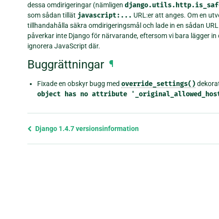
dessa omdirigeringar (nämligen
django.utils.http.is_saf
som sådan tillät
javascript:...
URL:er att anges. Om en utve
tillhandahålla säkra omdirigeringsmål och lade in en sådan URL
påverkar inte Django för närvarande, eftersom vi bara lägger i
ignorera JavaScript där.
Buggrättningar
¶
Fixade en obskyr bugg med
override_settings()
dekorat
object
has
no
attribute
'_original_allowed_hos
Föregående
Django 1.4.7 versionsinformation
sida
och
nästa
sida