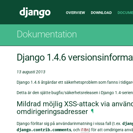
Main
Django
OVERVIEW
DOWNLOAD
DOCUME
navigation
Dokumentation
Django 1.4.6 versionsinforma
13 augusti 2013
Django 1.4.6 åtgärdar ett säkerhetsproblem som fanns i tidigar
Detta är den sjätte bugfix/säkerhetsreleasen i Django 1.4-serien
Mildrad möjlig XSS-attack via använd
omdirigeringsadresser
¶
Django förlitar sig på användarinmatning i vissa fall (t.ex.
djan
django.contrib.comments
, och
i18n
) för att omdirigera anv