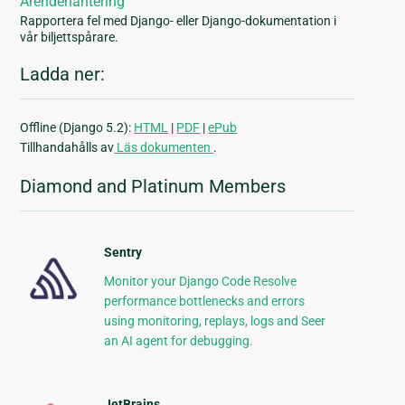
Ärendehantering
Rapportera fel med Django- eller Django-dokumentation i
vår biljettspårare.
Ladda ner:
Offline (Django 5.2):
HTML
|
PDF
|
ePub
Tillhandahålls av
Läs dokumenten
.
Diamond and Platinum Members
Sentry
Monitor your Django Code Resolve
performance bottlenecks and errors
using monitoring, replays, logs and Seer
an AI agent for debugging.
JetBrains