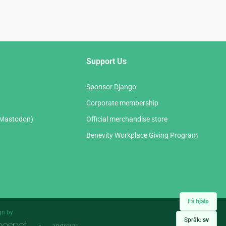
Support Us
Sponsor Django
Corporate membership
(Mastodon)
Official merchandise store
Benevity Workplace Giving Program
Få hjälp
gn by
Språk:
sv