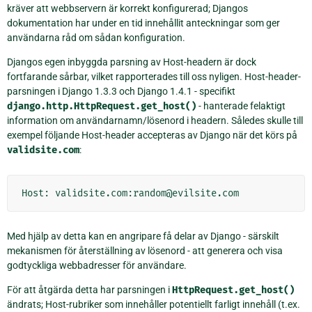
kräver att webbservern är korrekt konfigurerad; Djangos
dokumentation har under en tid innehållit anteckningar som ger
användarna råd om sådan konfiguration.
Djangos egen inbyggda parsning av Host-headern är dock
fortfarande sårbar, vilket rapporterades till oss nyligen. Host-header-
parsningen i Django 1.3.3 och Django 1.4.1 - specifikt
django.http.HttpRequest.get_host()
- hanterade felaktigt
information om användarnamn/lösenord i headern. Således skulle till
exempel följande Host-header accepteras av Django när det körs på
validsite.com
:
Med hjälp av detta kan en angripare få delar av Django - särskilt
mekanismen för återställning av lösenord - att generera och visa
godtyckliga webbadresser för användare.
För att åtgärda detta har parsningen i
HttpRequest.get_host()
ändrats; Host-rubriker som innehåller potentiellt farligt innehåll (t.ex.