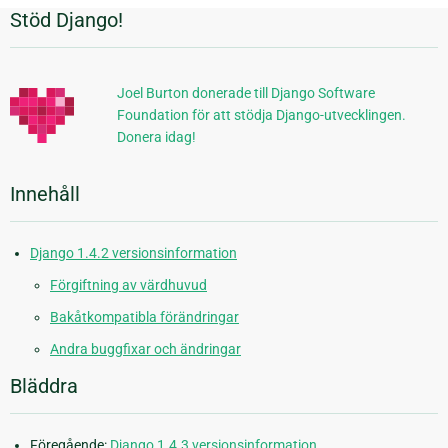
Stöd Django!
Ytterligare
information
Joel Burton donerade till Django Software
Foundation för att stödja Django-utvecklingen.
Donera idag!
Innehåll
Django 1.4.2 versionsinformation
Förgiftning av värdhuvud
Bakåtkompatibla förändringar
Andra buggfixar och ändringar
Bläddra
Föregående:
Django 1.4.3 versionsinformation