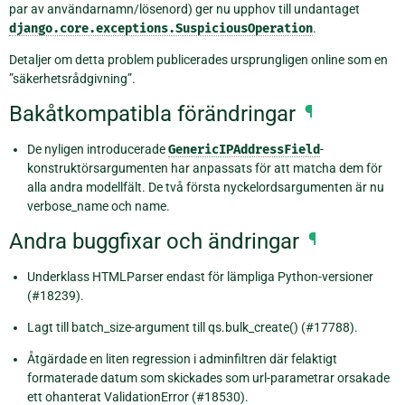
par av användarnamn/lösenord) ger nu upphov till undantaget
django.core.exceptions.SuspiciousOperation
.
Detaljer om detta problem publicerades ursprungligen online som en
”säkerhetsrådgivning”.
Bakåtkompatibla förändringar
¶
De nyligen introducerade
GenericIPAddressField
-
konstruktörsargumenten har anpassats för att matcha dem för
alla andra modellfält. De två första nyckelordsargumenten är nu
verbose_name och name.
Andra buggfixar och ändringar
¶
Underklass HTMLParser endast för lämpliga Python-versioner
(#18239).
Lagt till batch_size-argument till qs.bulk_create() (#17788).
Åtgärdade en liten regression i adminfiltren där felaktigt
formaterade datum som skickades som url-parametrar orsakade
ett ohanterat ValidationError (#18530).