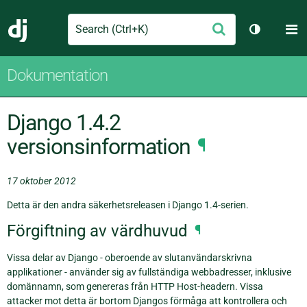
Search
M
Skicka
Django
Växla tem
Dokumentation
Django 1.4.2
versionsinformation
¶
17 oktober 2012
Detta är den andra säkerhetsreleasen i Django 1.4-serien.
Förgiftning av värdhuvud
¶
Vissa delar av Django - oberoende av slutanvändarskrivna
applikationer - använder sig av fullständiga webbadresser, inklusive
domännamn, som genereras från HTTP Host-headern. Vissa
attacker mot detta är bortom Djangos förmåga att kontrollera och