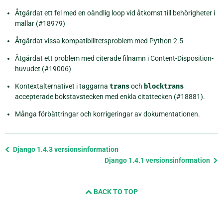
Åtgärdat ett fel med en oändlig loop vid åtkomst till behörigheter i
mallar (#18979)
Åtgärdat vissa kompatibilitetsproblem med Python 2.5
Åtgärdat ett problem med citerade filnamn i Content-Disposition-
huvudet (#19006)
Kontextalternativet i taggarna
trans
och
blocktrans
accepterade bokstavstecken med enkla citattecken (#18881).
Många förbättringar och korrigeringar av dokumentationen.
Föregående
Django 1.4.3 versionsinformation
sida
Django 1.4.1 versionsinformation
och
nästa
BACK TO TOP
sida