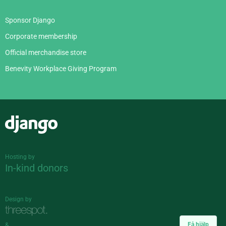
Sponsor Django
Corporate membership
Official merchandise store
Benevity Workplace Giving Program
Django
Hosting by
In-kind donors
Design by
Få hjälp
&