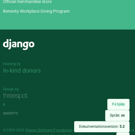
Official merchandise store
Benevity Workplace Giving Program
Django
Hosting by
In-kind donors
Design by
Få hjälp
&
Språk:
sv
Dokumentationsversion:
5.2
© 2005-2026
Django Software Foundation
and individual contributors. Django is