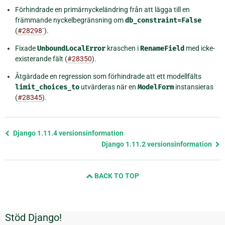
Förhindrade en primärnyckeländring från att lägga till en
främmande nyckelbegränsning om
db_constraint=False
(
#28298`
).
Fixade
UnboundLocalError
kraschen i
RenameField
med icke-
existerande fält (
#28350
).
Åtgärdade en regression som förhindrade att ett modellfälts
limit_choices_to
utvärderas när en
ModelForm
instansieras
(
#28345
).
Föregående
Django 1.11.4 versionsinformation
sida
Django 1.11.2 versionsinformation
och
nästa
BACK TO TOP
sida
Stöd Django!
Ytterligare