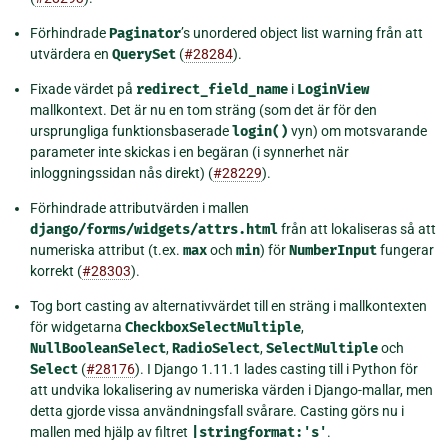
Förhindrade
Paginator
’s unordered object list warning från att
utvärdera en
QuerySet
(
#28284
).
Fixade värdet på
redirect_field_name
i
LoginView
mallkontext. Det är nu en tom sträng (som det är för den
ursprungliga funktionsbaserade
login()
vyn) om motsvarande
parameter inte skickas i en begäran (i synnerhet när
inloggningssidan nås direkt) (
#28229
).
Förhindrade attributvärden i mallen
django/forms/widgets/attrs.html
från att lokaliseras så att
numeriska attribut (t.ex.
max
och
min
) för
NumberInput
fungerar
korrekt (
#28303
).
Tog bort casting av alternativvärdet till en sträng i mallkontexten
för widgetarna
CheckboxSelectMultiple
,
NullBooleanSelect
,
RadioSelect
,
SelectMultiple
och
Select
(
#28176
). I Django 1.11.1 lades casting till i Python för
att undvika lokalisering av numeriska värden i Django-mallar, men
detta gjorde vissa användningsfall svårare. Casting görs nu i
mallen med hjälp av filtret
|stringformat:'s'
.