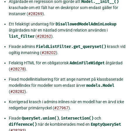
Åtgärdade en regression som gjorde att
Model.__init__()
kraschade om ett fält har en deskriptor som endast gäller för
instanser (
#28269
).
Ett felaktigt undantag för
DisallowedModelAdminLookup
åtgärdades när en nästlad omvänd relation användes i
list_filter
(
#28262
).
Fixade admins
FieldListFilter.get_queryset()
krasch vid
ogiltig inmatning (
#28202
).
Felaktig HTML för en obligatorisk
AdminFileWidget
åtgärdad
(
#28278
).
Fixad modellinitialisering för att ange namnet på klassbaserade
modellindex för modeller som endast ärver
models.Model
(
#28282
).
Korrigerad krasch i admins inlines när en modell har en ärvd icke
redigerbar primärnyckel (
#27967
).
Fixade
QuerySet.union()
,
intersection()
och
difference()
när de kombinerades med en
EmptyQuerySet
(
#28293
).