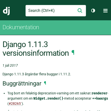
Search
M
Skicka
Django
Växla tem
Dokumentation
Django 1.11.3
versionsinformation
¶
1 juli 2017
Django 1.11.3 åtgärdar flera buggar i 1.11.2.
Buggrättningar
¶
Tog bort en felaktig deprecation-varning om ett saknat
renderer
-
argument om en
Widget.render()
-metod accepterar
**kwargs
(
#28265`
).